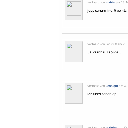
verfasst von
matrix
am 26. M
jepp schumiline. 5 points
verfasst von Jeck100 am 26. 
Ja, durchaus solide...
verfasst von
Jessigirl
am 30.
ich finds schön 8p.
verfasst von
cutiePie
am 30. 