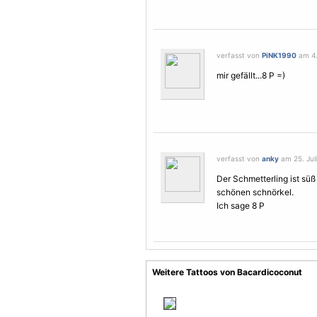
verfasst von
PiNK1990
am 4.
mir gefällt...8 P =)
verfasst von
anky
am 25. Juli
Der
Schmetterling
ist süß
schönen schnörkel.
Ich sage 8 P
Weitere Tattoos von Bacardicoconut