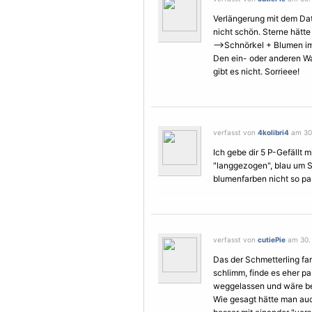
Verlängerung mit dem D
nicht schön.
Sterne
hätte 
-->Schnörkel +
Blumen
im
Den ein- oder anderen Wa
gibt es nicht. Sorrieee!
verfasst von
4kolibri4
am 30.
Ich gebe dir 5 P-Gefällt 
"langgezogen", blau um
S
blumenfarben nicht so pa
verfasst von
cutiePie
am 30. 
Das der
Schmetterling
far
schlimm, finde es eher pa
weggelassen und wäre be
Wie gesagt hätte man au