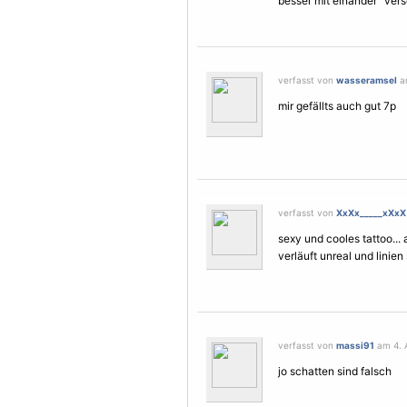
besser mit einander "ver
verfasst von
wasseramsel
am
mir gefällts auch gut 7p
verfasst von
XxXx_____xXxX
sexy und cooles tattoo...
verläuft unreal und linien 
verfasst von
massi91
am 4. A
jo schatten sind falsch