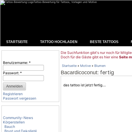
Tattoo-Bewertung für Tattoos, Vorlagen und Motive
STARTSEITE
TATTOO HOCHLADEN
BESTE TATTOOS
Die Suchfunktion gibt's nur noch für Mitglie
Benutzeranmeldung
Doch für die Gäste gibt es hier eine
Seite m
Benutzername:
*
Startseite
»
Motive
»
Blumen
: fertig
Bacardicoconut
Passwort:
*
das tattoo ist jetzt fertig....
Registrieren
Passwort vergessen
Tattoo-Kategorien
Community-News
Körperstellen
Bauch
Brust und Dekolleté