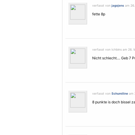
verfasst von
jagojens
am 26. 
fette 8p
verfasst von Ichbins am 26. 
Nicht schlecht.... Geb 7 
verfasst von
Schumiline
am 2
8 punkte is doch bissel z