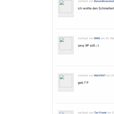
verfasst von
Bacardicoconut
ich wollte den
Schmetterl
verfasst von
BMG
am 25. Mär
sexy 9P süß ;-)
verfasst von
Mel3007
am 25.
geb 7 P
verfasst von
Tat-Frank
am 25