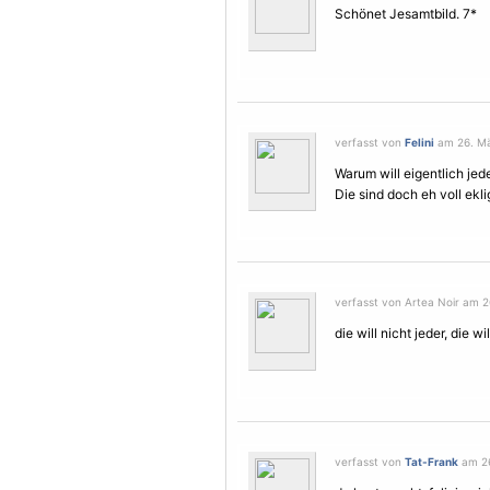
Schönet Jesamtbild. 7*
verfasst von
Felini
am 26. Mä
Warum will eigentlich je
Die sind doch eh voll ekli
verfasst von Artea Noir am 2
die will nicht jeder, die w
verfasst von
Tat-Frank
am 26