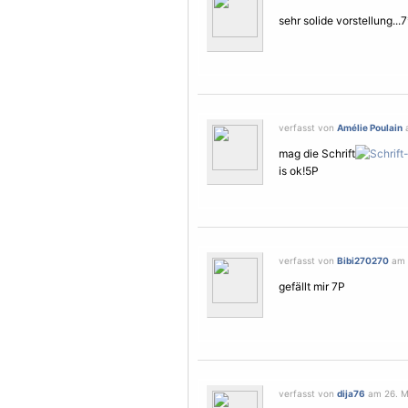
sehr solide vorstellung...7
verfasst von
Amélie Poulain
a
mag die Schrift
is ok!5P
verfasst von
Bibi270270
am 2
gefällt mir 7P
verfasst von
dija76
am 26. Mä