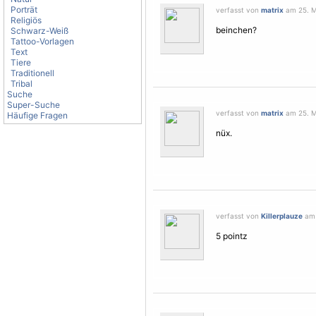
Porträt
verfasst von
matrix
am 25. M
Religiös
beinchen?
Schwarz-Weiß
Tattoo-Vorlagen
Text
Tiere
Traditionell
Tribal
Suche
Super-Suche
verfasst von
matrix
am 25. M
Häufige Fragen
nüx.
verfasst von
Killerplauze
am 
5 pointz