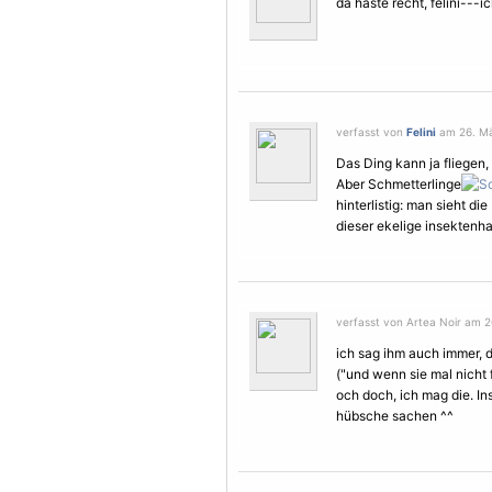
da haste recht, felini---
verfasst von
Felini
am 26. Mä
Das Ding kann ja fliegen,
Aber Schmetterlinge
hinterlistig: man sieht die
dieser ekelige insektenhaf
verfasst von Artea Noir am 2
ich sag ihm auch immer, d
("und wenn sie mal nicht 
och doch, ich mag die. In
hübsche sachen ^^