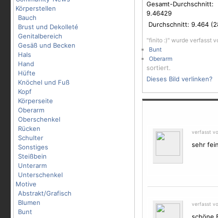
Gesamt-Durchschnitt:
Körperstellen
9.46429
Bauch
Durchschnitt:
9.464
(
2
Brust und Dekolleté
Genitalbereich
"finito :)" wurde verfasst 
Gesäß und Becken
Bunt
Hals
Oberarm
Hand
sortiert.
Hüfte
Dieses Bild verlinken?
Knöchel und Fuß
Kopf
Körperseite
Oberarm
Oberschenkel
Rücken
verfasst v
Schulter
sehr fei
Sonstiges
Steißbein
Unterarm
Unterschenkel
Motive
Abstrakt/Grafisch
Blumen
verfasst vo
Bunt
schöne 