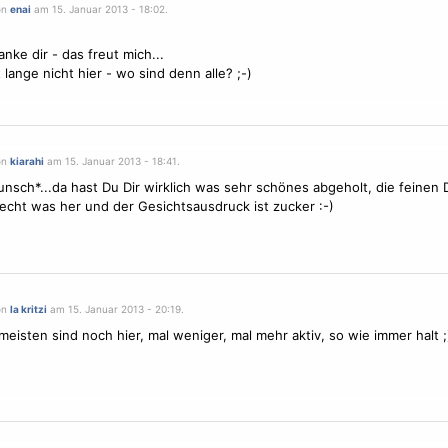
on
enai
am 15. Januar 2013 - 18:02.
nke dir - das freut mich...
 lange nicht hier - wo sind denn alle? ;-)
on
kiarahi
am 15. Januar 2013 - 18:41.
nsch*...da hast Du Dir wirklich was sehr schönes abgeholt, die feinen D
cht was her und der Gesichtsausdruck ist zucker :-)
on
la kritzi
am 15. Januar 2013 - 20:19.
meisten sind noch hier, mal weniger, mal mehr aktiv, so wie immer halt ;