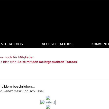
ESTE TATTOOS
NEUESTE TATTOOS
KOMMENT
ur noch für Mitglieder.
es hier eine
Seite mit den meistgesuchten Tattoos
.
 bildern beschrieben...
hr, venez.mask und schlüssel