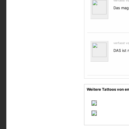
verfasst v
Das mag 
verfasst v
DAS ist m
Weitere Tattoos von en