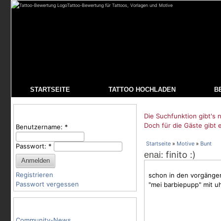
Tattoo-Bewertung für Tattoos, Vorlagen und Motive
STARTSEITE
TATTOO HOCHLADEN
B
Benutzeranmeldung
Die Suchfunktion gibt's n
Doch für die Gäste gibt 
Benutzername:
*
Startseite
»
Motive
»
Bunt
Passwort:
*
: finito :)
enai
Registrieren
schon in den vorgänger
Passwort vergessen
"mei barbiepupp" mit u
Tattoo-Kategorien
Community-News