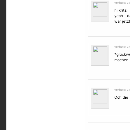
verfasst v
hi kritzi
yeah - da
war jetzt
verfasst v
*glückwu
machen e
verfasst v
Och die 