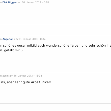
on
Dirk.Diggler
am 16. Januar 2013 - 0:28.
on
Angelfall
am 16. Januar 2013 - 0:37.
r schönes gesammtbild auch wunderschöne farben und sehr schön ins 
. gefällt mir ;)
n zonin am 16. Januar 2013 - 16:33.
ins, aber sehr gute Arbeit, nice!!