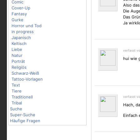
Comic
Also das
Cover-Up
Die Aug
Fantasy
Das Grün
Gurke
Ja wirkl
Horror und Tod
in progress
Japanisch
Keltisch
Liebe
verfasst v
Natur
hui wie 
Porträt
Religiös
Schwarz-Weiß
Tattoo-Vorlagen
Text
Tiere
Traditionell
verfasst v
Tribal
Hach, da
Suche
Super-Suche
Einfach 
Häufige Fragen