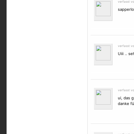
verfasst v
sapperlot
verfasst v
Uiii .. 
verfasst v
ui, das g
danke fü