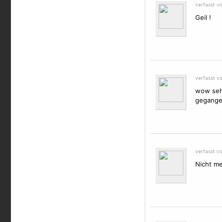
verfasst v
Geil !
verfasst v
wow seh
gegangen
verfasst vo
Nicht me