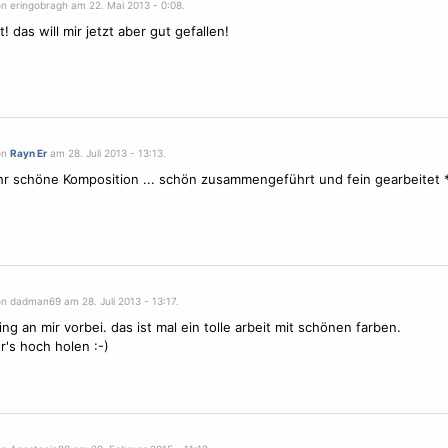
on eringobragh am 22. Mai 2013 - 0:08.
! das will mir jetzt aber gut gefallen!
on
Rayn Er
am 28. Juli 2013 - 13:13.
sehr schöne Komposition ... schön zusammengeführt und fein gearbeitet 
on dadman69 am 28. Juli 2013 - 13:17.
ing an mir vorbei. das ist mal ein tolle arbeit mit schönen farben.
r's hoch holen :-)