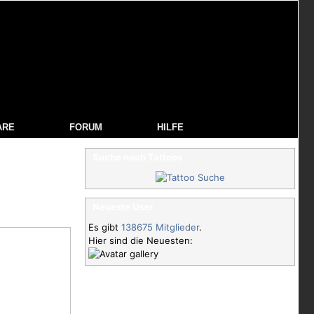
ARE
FORUM
HILFE
Suche nach Tattoos
Neueste User
Es gibt
138675 Mitglieder
.
Hier sind die Neuesten: