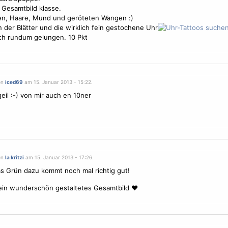
 Gesamtbild klasse.
en, Haare, Mund und geröteten Wangen :)
 der Blätter und die wirklich fein gestochene Uhr
ich rundum gelungen. 10 Pkt
on
iced69
am 15. Januar 2013 - 15:22.
geil :-) von mir auch en 10ner
on
la kritzi
am 15. Januar 2013 - 17:26.
s Grün dazu kommt noch mal richtig gut!
ein wunderschön gestaltetes Gesamtbild ♥