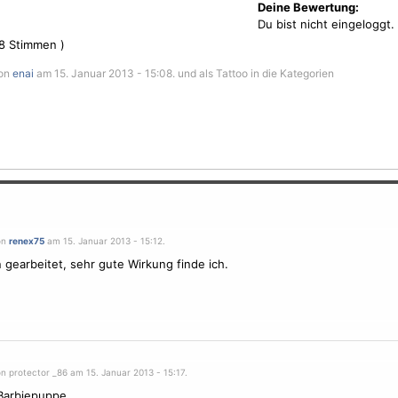
Deine Bewertung:
Du bist nicht eingeloggt.
8
Stimmen )
von
enai
am 15. Januar 2013 - 15:08. und als Tattoo in die Kategorien
on
renex75
am 15. Januar 2013 - 15:12.
n gearbeitet, sehr gute Wirkung finde ich.
n protector _86 am 15. Januar 2013 - 15:17.
Barbiepuppe.