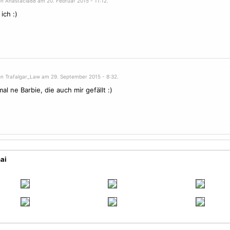
on Anastacia88 am 20. Februar 2015 - 11:12.
ich :)
on Trafalgar_Law am 29. September 2015 - 8:32.
al ne Barbie, die auch mir gefällt :)
ai