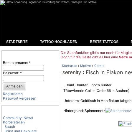
Tattoo-Bewertung für Tattoos, Vorlagen und Motive
STARTSEITE
TATTOO HOCHLADEN
BESTE TATTOOS
Die Suchfunktion gibt's nur noch für Mitglie
Benutzeranmeldung
Doch für die Gäste gibt es hier eine
Seite m
Benutzername:
*
Startseite
»
Motive
»
Comic
: Fisch in Flakon n
-serenity-
Passwort:
*
....bunt...bunter.... noch bunter
Tätowiererin Collie (Order 66 in Aachen)
Registrieren
Passwort vergessen
Unterarm: Goldfisch in Herzflakon (abgeh
Tattoo-Kategorien
Hintergrund: Spinnennetz
Community-News
Körperstellen
Bauch
Brust und Dekolleté