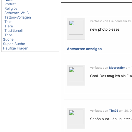
Porträt
Religiös
Schwarz-Weiß
Tattoo-Vorlagen
verfasst von luie hond am 19
Text
Tiere
new photo please
Traditionell
Tribal
Suche
Super-Suche
Häufige Fragen
Antworten anzeigen
verfasst von
Meerestier
am 1
Cool. Das mag ich als Fis
verfasst von
Tim25
am 20. D
Schön bunt....äh ..bunter,