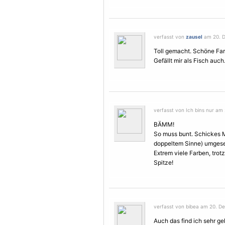
verfasst von
zausel
am 20. D
Toll gemacht. Schöne Fa
Gefällt mir als Fisch auch
verfasst von Ich bins nur am
BÄMM!
So muss bunt. Schickes
doppeltem Sinne) umgese
Extrem viele Farben, trot
Spitze!
verfasst von bibea am 20. D
Auch das find ich sehr ge