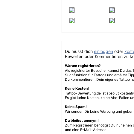
Du musst dich
einloggen
oder
koste
Bewerten oder Kommentieren zu k
Warum registrieren?
Als registrierter Besucher kannst Du das 
Suchfunktion für Tattoos und erhältst T
Du kommentieren, Dein eigenes Tattoo h
Keine Kosten!
Tattoo-Bewertung.de ist absolut kostenf
Es gibt keine Kosten, keine Abo-Fallen u
Keine Spam!
Wir senden Dir keine Werbung und geben D
Du bleibst anonym!
Zum Registrieren benötigst Du nur einen
und eine E-Mail-Adresse.