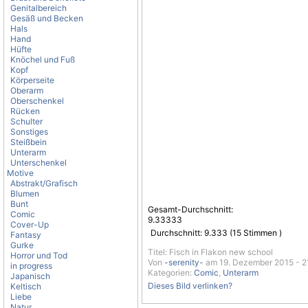
Genitalbereich
Gesäß und Becken
Hals
Hand
Hüfte
Knöchel und Fuß
Kopf
Körperseite
Oberarm
Oberschenkel
Rücken
Schulter
Sonstiges
Steißbein
Unterarm
Unterschenkel
Motive
Abstrakt/Grafisch
Blumen
Bunt
Gesamt-Durchschnitt:
Comic
9.33333
Cover-Up
Durchschnitt:
9.333
(
15
Stimmen )
Fantasy
Gurke
Titel: Fisch in Flakon new school
Horror und Tod
Von
-serenity-
am 19. Dezember 2015 - 2
in progress
Kategorien:
Comic
,
Unterarm
Japanisch
Dieses Bild verlinken?
Keltisch
Liebe
Natur