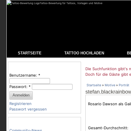
Tattoo-Bewertung für Tattoos, Vorlagen und Motive
STARTSEITE
TATTOO HOCHLADEN
B
Benutzeranmeldung
Die Suchfunktion gibt's n
Doch für die Gäste gibt 
Benutzername:
*
Startseite
»
Motive
»
Porträt
Passwort:
*
stefan.blackrainbo
Registrieren
Rosario Dawson als Gail
Passwort vergessen
Tattoo-Kategorien
Gesamt-Durchschnitt:
Community-News