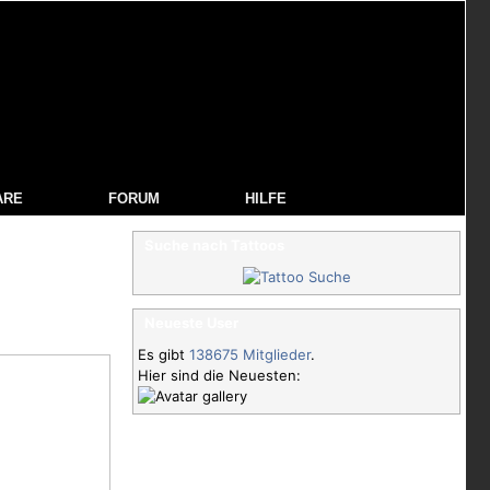
ARE
FORUM
HILFE
Suche nach Tattoos
Neueste User
Es gibt
138675 Mitglieder
.
Hier sind die Neuesten: