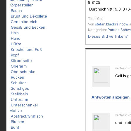
9.8125
Körperstellen
Durchschnitt:
9.813
(
6
Bauch
Brust und Dekolleté
Titel: Gail
Genitalbereich
Von
stefan.blackrainbow
a
Gesäß und Becken
Kategorien:
Porträt
,
Schwa
Hals
Dieses Bild verlinken?
Hand
Hüfte
Knöchel und Fuß
Kopf
Körperseite
Oberarm
verfasst v
Oberschenkel
Gail is ge
Rücken
Schulter
Sonstiges
Steißbein
Antworten anzeigen
Unterarm
Unterschenkel
Motive
verfasst v
Abstrakt/Grafisch
Blumen
und bleib
Bunt