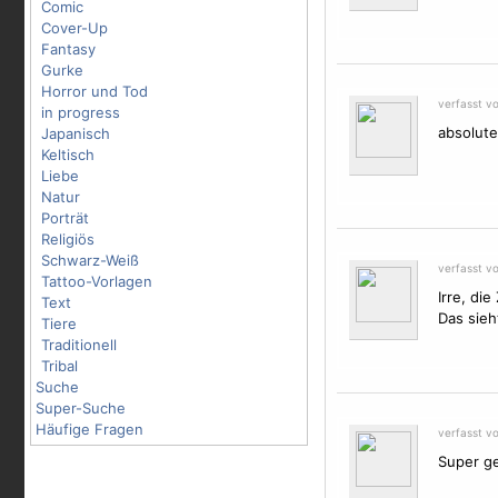
Comic
Cover-Up
Fantasy
Gurke
Horror und Tod
verfasst v
in progress
absolute
Japanisch
Keltisch
Liebe
Natur
Porträt
Religiös
Schwarz-Weiß
verfasst v
Tattoo-Vorlagen
Irre, die
Text
Das sieht
Tiere
Traditionell
Tribal
Suche
Super-Suche
Häufige Fragen
verfasst v
Super ge