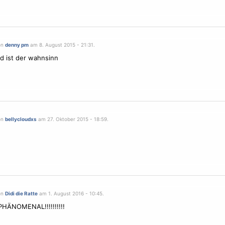
on
denny pm
am 8. August 2015 - 21:31.
 ist der wahnsinn
on
bellycloudxs
am 27. Oktober 2015 - 18:59.
on
Didi die Ratte
am 1. August 2016 - 10:45.
PHÄNOMENAL!!!!!!!!!!