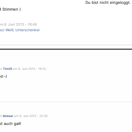
Du bist nicht eingeloggt.
4
Stimmen )
m 8. Juni 2015 - 18:46
rz-Weiß
,
Unterschenkel
on
Tim25
am 8. Juni 2015 - 19:10.
il:-)
on
blutaar
am 8. Juni 2015 - 22:30.
t auch gail!