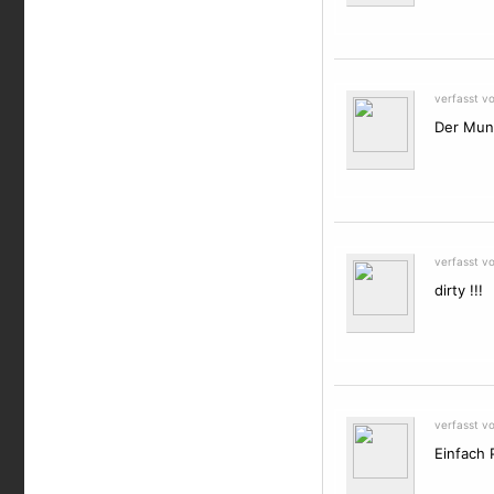
verfasst v
Der Mund
verfasst v
dirty !!!
verfasst v
Einfach 