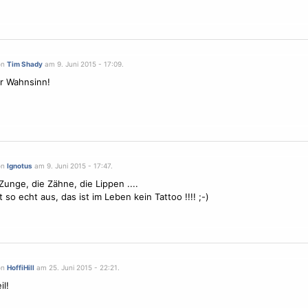
on
Tim Shady
am 9. Juni 2015 - 17:09.
r Wahnsinn!
on
Ignotus
am 9. Juni 2015 - 17:47.
 Zunge, die Zähne, die Lippen ....
 so echt aus, das ist im Leben kein Tattoo !!!! ;-)
on
HoffiHill
am 25. Juni 2015 - 22:21.
il!