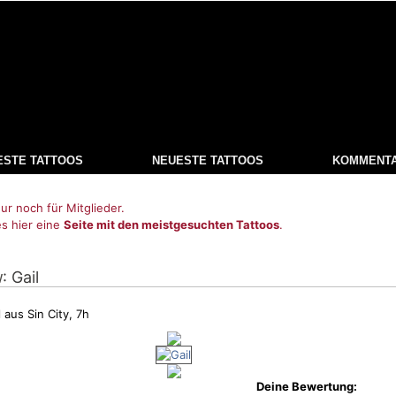
ESTE TATTOOS
NEUESTE TATTOOS
KOMMENT
ur noch für Mitglieder.
es hier eine
Seite mit den meistgesuchten Tattoos
.
: Gail
w
 aus Sin City, 7h
Deine Bewertung: