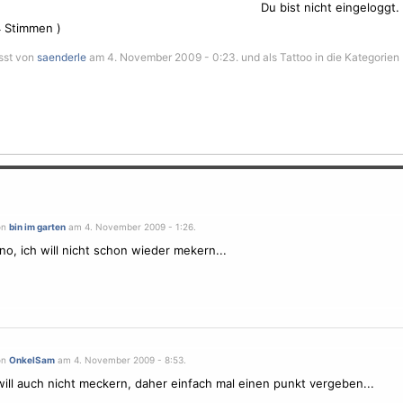
Du bist nicht eingeloggt.
4
Stimmen )
sst von
saenderle
am 4. November 2009 - 0:23. und als Tattoo in die Kategorien
on
bin im garten
am 4. November 2009 - 1:26.
o, ich will nicht schon wieder mekern...
on
OnkelSam
am 4. November 2009 - 8:53.
will auch nicht meckern, daher einfach mal einen punkt vergeben...