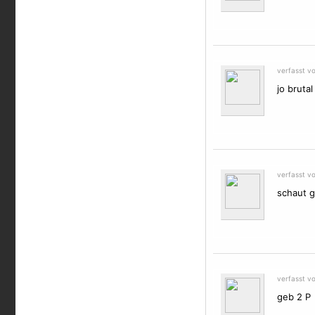
verfasst v
jo bruta
verfasst v
schaut g
verfasst v
geb 2 P