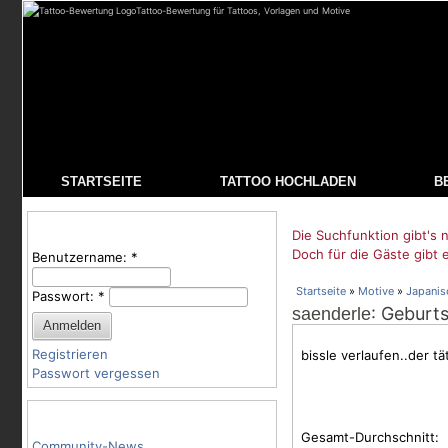
Tattoo-Bewertung für Tattoos, Vorlagen und Motive
STARTSEITE
TATTOO HOCHLADEN
B
Benutzeranmeldung
Die Suchfunktion gibt's n
Doch für die Gäste gibt 
Benutzername:
*
Startseite
»
Motive
»
Japanis
Passwort:
*
: Geburts
saenderle
Registrieren
bissle verlaufen..der tä
Passwort vergessen
Tattoo-Kategorien
Gesamt-Durchschnitt:
Community-News