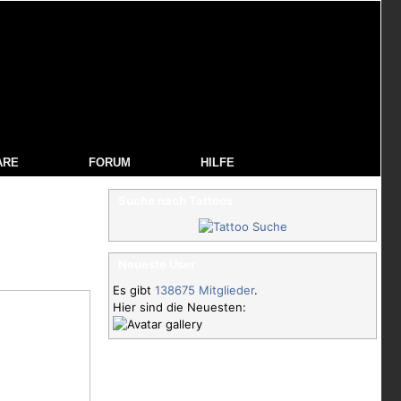
ARE
FORUM
HILFE
Suche nach Tattoos
Neueste User
Es gibt
138675 Mitglieder
.
Hier sind die Neuesten: