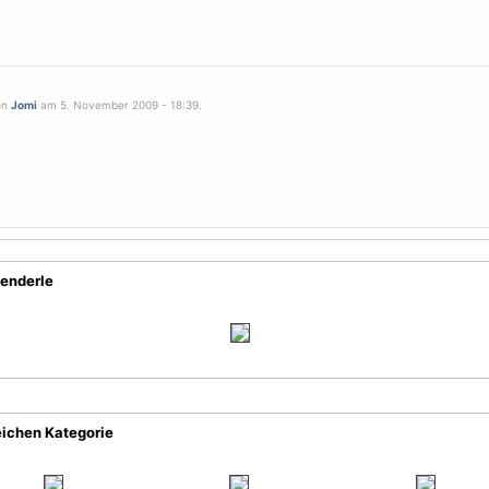
on
Jomi
am 5. November 2009 - 18:39.
aenderle
eichen Kategorie