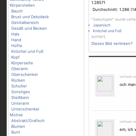
1.28571
Körperstellen
Durchschnitt:
1.286
(
1
Bauch
Brust und Dekolleté
"Geburtsjahr" wurde verfa
Genitalbereich
Japanisch
Gesäß und Becken
Knöchel und Fuß
Hals
sortiert.
Hand
Dieses Bild verlinken?
Hüfte
Knöchel und Fuß
Kopf
Körperseite
Oberarm
Oberschenkel
verfasst v
Rücken
och mann
Schulter
Sonstiges
Steißbein
Unterarm
Unterschenkel
Motive
Abstrakt/Grafisch
verfasst v
Blumen
em, ich 
Bunt