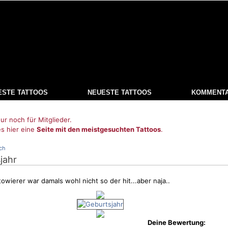
ESTE TATTOOS
NEUESTE TATTOOS
KOMMENT
ur noch für Mitglieder.
es hier eine
Seite mit den meistgesuchten Tattoos
.
ch
jahr
towierer war damals wohl nicht so der hit...aber naja..
Deine Bewertung: