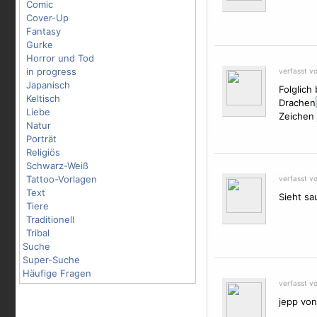
Comic
Cover-Up
Fantasy
Gurke
Horror und Tod
in progress
verfasst v
Japanisch
Folglich
Keltisch
Drachen
Liebe
Zeichen 
Natur
Porträt
Religiös
Schwarz-Weiß
Tattoo-Vorlagen
verfasst v
Text
Sieht sa
Tiere
Traditionell
Tribal
Suche
Super-Suche
Häufige Fragen
verfasst v
jepp von