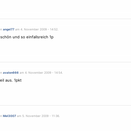
on
angel77
am 4. November 2009 - 14:52.
l schön und so einfallsreich 1p
on
avalon666
am 4. November 2009 - 14:54.
eil aus. 1pkt
on
Mel3007
am 5. November 2009 - 11:36.