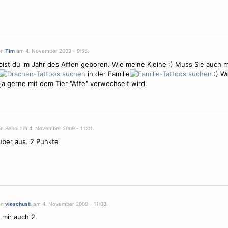
on
Tim
am 4. November 2009 - 9:55.
 bist du im Jahr des Affen geboren. Wie meine Kleine :) Muss Sie auch mi
in der Familie
:) W
ja gerne mit dem Tier "Affe" verwechselt wird.
on Pebbi am 4. November 2009 - 11:01.
uber aus. 2 Punkte
on
vieschusti
am 4. November 2009 - 11:03.
 mir auch 2