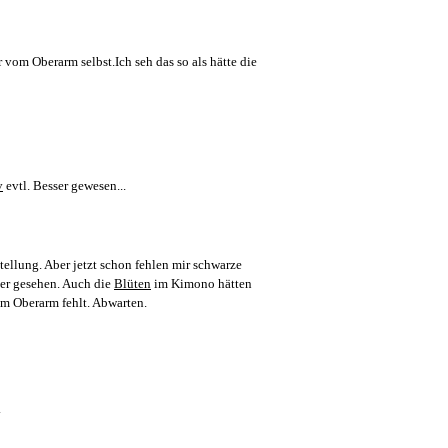
vom Oberarm selbst.Ich seh das so als hätte die
v
evtl. Besser gewesen...
tellung. Aber jetzt schon fehlen mir schwarze
her gesehen. Auch die
Blüten
im Kimono hätten
am Oberarm fehlt. Abwarten.
.