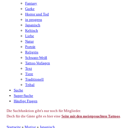
Fantasy
Gurke
Horror und Tod
in progress
Japanisch
Keltisch
Liebe
Natur
Porträt
Religiös
Schwarz-Weiß
Tattoo-Vorlagen
Text
Tiere
Traditionell
Tribal
Suche
Super-Suche
Häufige Fragen
Die Suchfunktion gibt's nur noch für Mitglieder.
Doch für die Gäste gibt es hier eine
Seite mit den meistgesuchten Tattoos
.
Startseite
»
Motive
»
Japanisch