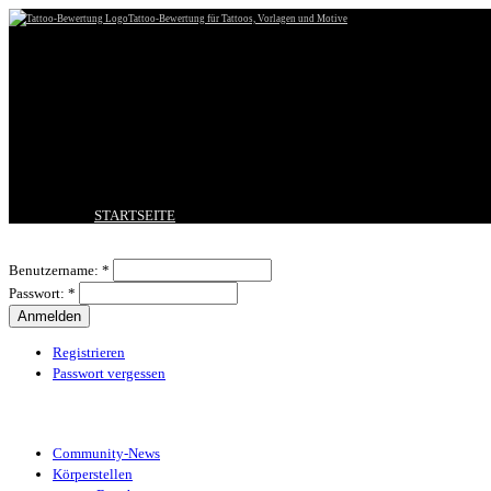
Tattoo-Bewertung für Tattoos, Vorlagen und Motive
STARTSEITE
TATTOO HOCHLADEN
Benutzeranmeldung
BESTE TATTOOS
Benutzername:
*
NEUESTE TATTOOS
Passwort:
*
KOMMENTARE
FORUM
HILFE
Registrieren
Passwort vergessen
Tattoo-Kategorien
Community-News
Körperstellen