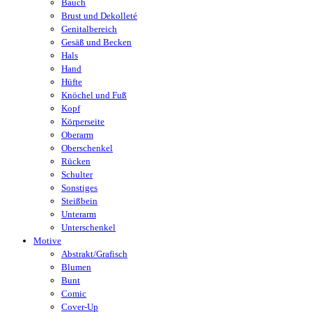
Bauch
Brust und Dekolleté
Genitalbereich
Gesäß und Becken
Hals
Hand
Hüfte
Knöchel und Fuß
Kopf
Körperseite
Oberarm
Oberschenkel
Rücken
Schulter
Sonstiges
Steißbein
Unterarm
Unterschenkel
Motive
Abstrakt/Grafisch
Blumen
Bunt
Comic
Cover-Up