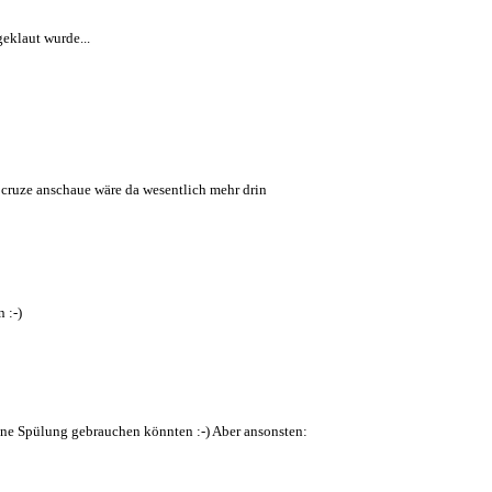
geklaut wurde...
cruze anschaue wäre da wesentlich mehr drin
 :-)
ine Spülung gebrauchen könnten :-) Aber ansonsten: