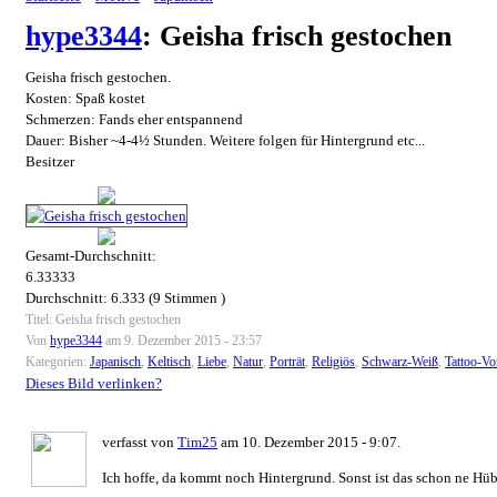
hype3344
: Geisha frisch gestochen
Geisha frisch gestochen.
Kosten: Spaß kostet
Schmerzen: Fands eher entspannend
Dauer: Bisher ~4-4½ Stunden. Weitere folgen für Hintergrund etc...
Besitzer
Gesamt-Durchschnitt:
6.33333
Durchschnitt:
6.333
(
9
Stimmen )
Titel: Geisha frisch gestochen
Von
hype3344
am 9. Dezember 2015 - 23:57
Kategorien:
Japanisch
,
Keltisch
,
Liebe
,
Natur
,
Porträt
,
Religiös
,
Schwarz-Weiß
,
Tattoo-Vo
Dieses Bild verlinken?
verfasst von
Tim25
am 10. Dezember 2015 - 9:07.
Ich hoffe, da kommt noch Hintergrund. Sonst ist das schon ne Hü