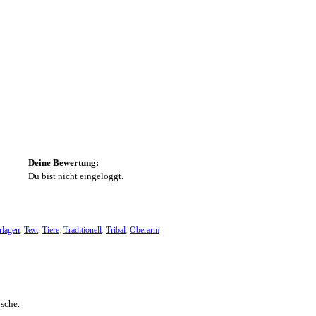
Deine Bewertung:
Du bist nicht eingeloggt.
rlagen
,
Text
,
Tiere
,
Traditionell
,
Tribal
,
Oberarm
bsche.