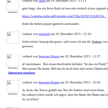
verfasst von
cruze
am 10. Dezember 2015 - 13:11.
gute frage, obs ein freier flash ist/war oder einfach schon zigmale 
Moderator
https://s-media-cache-ak0.pinimg.com/736x/2d/92/1f/2d921fe...
finde die farben passen garnicht zueinander...
verfasst von
portizzle
am 10. Dezember 2015 - 13:24.
leider relativ kratzig das ganze. und wenn ich mir die
Vorlage
von 
gewesen.
verfasst von
Sergeant Pepper
am 10. Dezember 2015 - 13:37.
@ muckimaus : Bin etwas überfordert (schäm). "Ist das ein Flash?"
Moderator
Was meinst Du damit. Hilf mir da doch bitte mal weiter. Dankschön
Antworten anzeigen
verfasst von
Sergeant Pepper
am 10. Dezember 2015 - 15:03.
Ja, doch, das Tattoo gefällt mir. Nur die Farben sind etwas blass.
Moderator
Im wahren Leben würde ich sagen, dass die Haare der Dame mal e
Ja, ist schön!