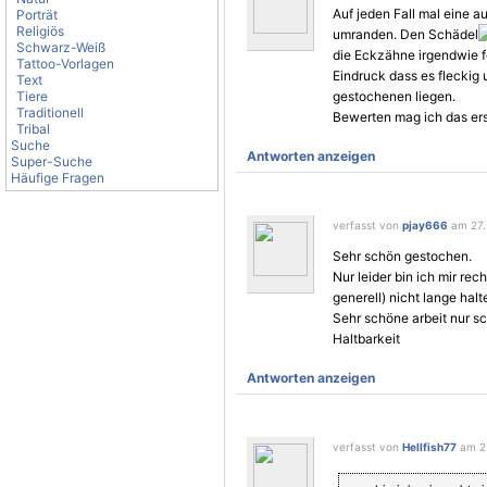
Auf jeden Fall mal eine au
Porträt
Religiös
umranden. Den Schädel
Schwarz-Weiß
die Eckzähne irgendwie f
Tattoo-Vorlagen
Eindruck dass es fleckig
Text
Tiere
gestochenen liegen.
Traditionell
Bewerten mag ich das erst
Tribal
Suche
Antworten anzeigen
Super-Suche
Häufige Fragen
verfasst von
pjay666
am 27.
Sehr schön gestochen.
Nur leider bin ich mir rec
generell) nicht lange halt
Sehr schöne arbeit nur s
Haltbarkeit
Antworten anzeigen
verfasst von
Hellfish77
am 27