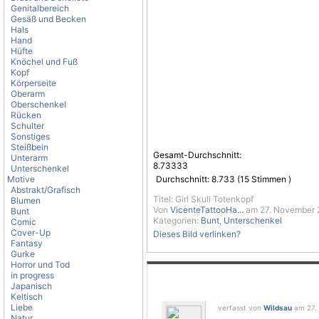
Genitalbereich
Gesäß und Becken
Hals
Hand
Hüfte
Knöchel und Fuß
Kopf
Körperseite
Oberarm
Oberschenkel
Rücken
Schulter
Sonstiges
Steißbein
Gesamt-Durchschnitt:
Unterarm
8.73333
Unterschenkel
Motive
Durchschnitt:
8.733
(
15
Stimmen )
Abstrakt/Grafisch
Titel: Girl Skull Totenkopf
Blumen
Von
VicenteTattooHa...
am 27. November 2
Bunt
Kategorien:
Bunt
,
Unterschenkel
Comic
Cover-Up
Dieses Bild verlinken?
Fantasy
Gurke
Horror und Tod
in progress
Japanisch
Keltisch
Liebe
verfasst von
Wildsau
am 27. 
Natur