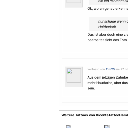
bin ich mir recht s
Ok, woran genau erkenne i
nur schade wenn d
Haltbarkeit
Das ist aber doch eine z
bearbeitet sieht das Foto
verfasst von
Tim25
am 27. N
Aus dem jetzigen Zahnbe
mehr Hautfarbe, aber das
sein.
Weitere Tattoos von VicenteTattooHa