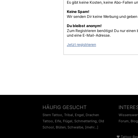
Es gibt keine Kosten, keine Abo-Fallen u
Keine Spam!
Wir senden Dir keine Werbung und geben D
Du bleibst anonym!
Zum Registrieren benötigst Du nur einen
und eine E-Mail-Adresse.
Jetzt registrieren
HÄUFIG GESUCHT
INTERE
Stern Tattoo
,
Tribal
,
Engel
,
Drachen
Wissenswert
Tattoo
,
Elfe
,
Flügel
,
Schmetterling
,
Old
Forum
,
Blog
School
,
Blüten
,
Schwalbe
,
[mehr...]
♥
Tattoo-Be