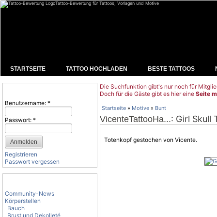
Tattoo-Bewertung für Tattoos, Vorlagen und Motive
STARTSEITE
TATTOO HOCHLADEN
BESTE TATTOOS
Die Suchfunktion gibt's nur noch für Mitglie
Benutzeranmeldung
Doch für die Gäste gibt es hier eine
Seite m
Benutzername:
*
Startseite
»
Motive
»
Bunt
: Girl Skul
VicenteTattooHa...
Passwort:
*
Totenkopf gestochen von Vicente.
Registrieren
Passwort vergessen
Tattoo-Kategorien
Community-News
Körperstellen
Bauch
Brust und Dekolleté