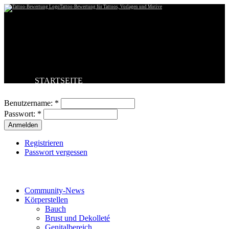
Tattoo-Bewertung für Tattoos, Vorlagen und Motive
STARTSEITE
Benutzeranmeldung
TATTOO HOCHLADEN
BESTE TATTOOS
Benutzername:
*
NEUESTE TATTOOS
Passwort:
*
KOMMENTARE
FORUM
HILFE
Registrieren
Passwort vergessen
Tattoo-Kategorien
Community-News
Körperstellen
Bauch
Brust und Dekolleté
Genitalbereich