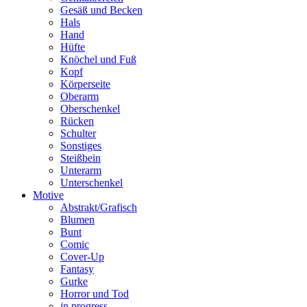
Gesäß und Becken
Hals
Hand
Hüfte
Knöchel und Fuß
Kopf
Körperseite
Oberarm
Oberschenkel
Rücken
Schulter
Sonstiges
Steißbein
Unterarm
Unterschenkel
Motive
Abstrakt/Grafisch
Blumen
Bunt
Comic
Cover-Up
Fantasy
Gurke
Horror und Tod
in progress