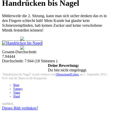
Handrücken bis Nagel
Mittlerweile die 2. Sitzung, kann man sich sicher denken das es in
den Fingern schlecht hält! Mein Kunde hat glaube kein
Schmerzempfinden, hab keinen Zucker und keine verschobene
Mimik feststellen können!
Gesamt-Durchschnitt:
7.94444
Durchschnitt:
7.944
(
18
Stimmen )
Deine Bewertung:
Du bist nicht eingeloggt.
"Handrücken bis Nagel" wurde verfasst von
ObsessionofColors
am 1. September 2013 -
8:14. und als Tattoo in die Kategorien
Bunt
Fantasy
Natur
Hand
sortiert.
Dieses Bild verlinken?