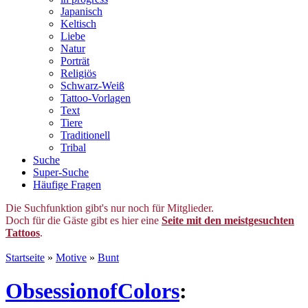
Japanisch
Keltisch
Liebe
Natur
Porträt
Religiös
Schwarz-Weiß
Tattoo-Vorlagen
Text
Tiere
Traditionell
Tribal
Suche
Super-Suche
Häufige Fragen
Die Suchfunktion gibt's nur noch für Mitglieder.
Doch für die Gäste gibt es hier eine
Seite mit den meistgesuchten
Tattoos
.
Startseite
»
Motive
»
Bunt
ObsessionofColors
: