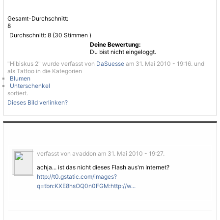
Gesamt-Durchschnitt:
8
Durchschnitt:
8
(
30
Stimmen )
Deine Bewertung:
Du bist nicht eingeloggt.
"Hibiskus 2" wurde verfasst von
DaSuesse
am 31. Mai 2010 - 19:16. und
als Tattoo in die Kategorien
Blumen
Unterschenkel
sortiert.
Dieses Bild verlinken?
verfasst von avaddon am 31. Mai 2010 - 19:27.
achja... ist das nicht dieses Flash aus'm Internet?
http://t0.gstatic.com/images?
q=tbn:KXE8hsOQ0n0FGM:http://w...