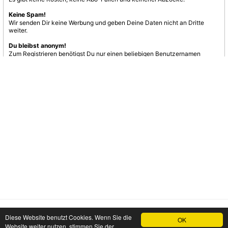
Keine Spam!
Wir senden Dir keine Werbung und geben Deine Daten nicht an Dritte
weiter.
Du bleibst anonym!
Zum Registrieren benötigst Du nur einen beliebigen Benutzernamen
und eine E-Mail-Adresse.
Jetzt registrieren
nach oben
Diese Website benutzt Cookies. Wenn Sie die
OK
Website weiter nutzen, stimmen Sie der