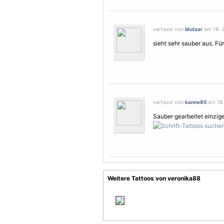
verfasst von
blutaar
am 18. J
sieht sehr sauber aus. Fü
verfasst von
kanne85
am 18. 
Sauber gearbeitet einzige
Weitere Tattoos von veronika88