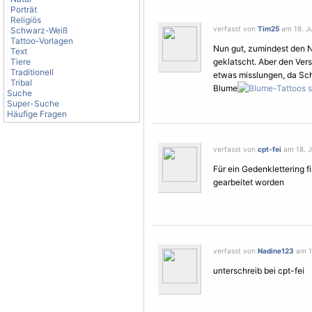
Porträt
Religiös
verfasst von
Tim25
am 18. Ju
Schwarz-Weiß
Tattoo-Vorlagen
Nun gut, zumindest den
Text
Tiere
geklatscht. Aber den Vers
Traditionell
etwas misslungen, da Sch
Tribal
Blume
Suche
Super-Suche
Häufige Fragen
verfasst von
cpt-fei
am 18. Ju
Für ein Gedenklettering fi
gearbeitet worden
verfasst von
Nadine123
am 18
unterschreib bei cpt-fei