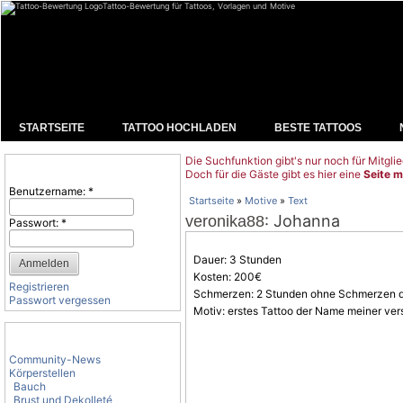
Tattoo-Bewertung für Tattoos, Vorlagen und Motive
STARTSEITE
TATTOO HOCHLADEN
BESTE TATTOOS
Die Suchfunktion gibt's nur noch für Mitglie
Benutzeranmeldung
Doch für die Gäste gibt es hier eine
Seite m
Benutzername:
*
Startseite
»
Motive
»
Text
: Johanna
veronika88
Passwort:
*
Dauer: 3 Stunden
Kosten: 200€
Registrieren
Schmerzen: 2 Stunden ohne
Schmerzen
d
Passwort vergessen
Motiv: erstes Tattoo der Name meiner ver
Tattoo-Kategorien
Community-News
Körperstellen
Bauch
Brust und Dekolleté