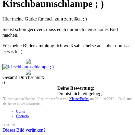
Kirschbaumschlampe ; )
Hier meine Gurke für euch zum zerreißen ; )
Sie ist schon gecovert, muss euch nur noch nen schönes Bild
machen.
Für meine Bildersammlung, ich weiß sah scheiße aus, aber nun isse
ja wech ; )
Gesamt-Durchschnitt:
0
Deine Bewertung:
Du bist nicht eingeloggt.
"Kirschbaumschlampe ; )" wurde verfasst von
KleinerFuchs
am 26. Juni 2012 - 13:48. und
als Tattoo in die Kategorien
Gurke
Oberarm
sortiert.
Dieses Bild verlinken?