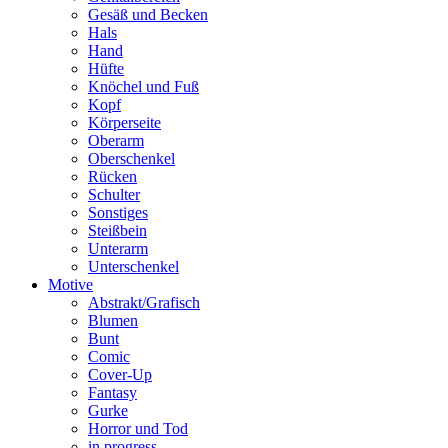
Gesäß und Becken
Hals
Hand
Hüfte
Knöchel und Fuß
Kopf
Körperseite
Oberarm
Oberschenkel
Rücken
Schulter
Sonstiges
Steißbein
Unterarm
Unterschenkel
Motive
Abstrakt/Grafisch
Blumen
Bunt
Comic
Cover-Up
Fantasy
Gurke
Horror und Tod
in progress