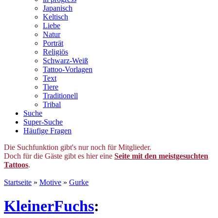
Japanisch
Keltisch
Liebe
Natur
Porträt
Religiös
Schwarz-Weiß
Tattoo-Vorlagen
Text
Tiere
Traditionell
Tribal
Suche
Super-Suche
Häufige Fragen
Die Suchfunktion gibt's nur noch für Mitglieder.
Doch für die Gäste gibt es hier eine
Seite mit den meistgesuchten
Tattoos
.
Startseite
»
Motive
»
Gurke
KleinerFuchs
: