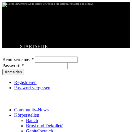
Tattoo-Bewertung für Tattoos, Vorlagen und Motive
STARTSEITE
Benutzeranmeldung
TATTOO HOCHLADEN
BESTE TATTOOS
Benutzername:
*
NEUESTE TATTOOS
Passwort:
*
KOMMENTARE
FORUM
HILFE
Registrieren
Passwort vergessen
Tattoo-Kategorien
Community-News
Körperstellen
Bauch
Brust und Dekolleté
Genitalbereich