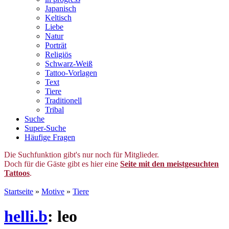
Japanisch
Keltisch
Liebe
Natur
Porträt
Religiös
Schwarz-Weiß
Tattoo-Vorlagen
Text
Tiere
Traditionell
Tribal
Suche
Super-Suche
Häufige Fragen
Die Suchfunktion gibt's nur noch für Mitglieder.
Doch für die Gäste gibt es hier eine
Seite mit den meistgesuchten
Tattoos
.
Startseite
»
Motive
»
Tiere
helli.b
: leo