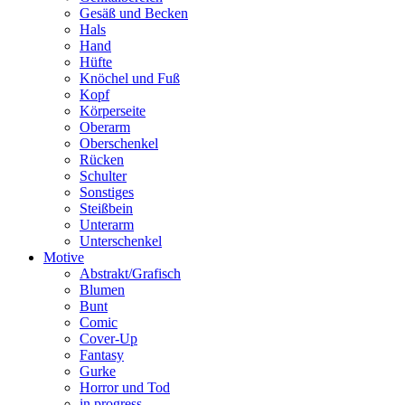
Gesäß und Becken
Hals
Hand
Hüfte
Knöchel und Fuß
Kopf
Körperseite
Oberarm
Oberschenkel
Rücken
Schulter
Sonstiges
Steißbein
Unterarm
Unterschenkel
Motive
Abstrakt/Grafisch
Blumen
Bunt
Comic
Cover-Up
Fantasy
Gurke
Horror und Tod
in progress