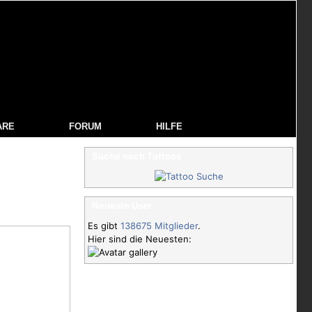
ARE
FORUM
HILFE
Suche nach Tattoos
Neueste User
Es gibt
138675 Mitglieder
.
Hier sind die Neuesten: