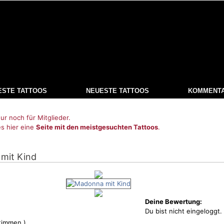
ESTE TATTOOS
NEUESTE TATTOOS
KOMMENT
ur noch für Mitglieder.
es hier eine
Seite mit den meistgesuchten Tattoos
.
mit Kind
Deine Bewertung:
Du bist nicht eingeloggt.
immen )