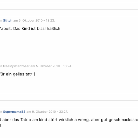
on
Stitch
am 5. Oktober 2010 - 18:23.
beit. Das Kind ist bissl häßlich.
on freestyletanzbaer am 5. Oktober 2010 - 18:24.
für ein geiles tat:-)
on
Supermama88
am 9. Oktober 2010 - 23:27.
at aber das
Tatoo
am kind stört wirklich a weng. aber gut geschmackssa
t