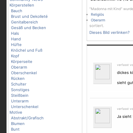
Körperstellen
"Madonna mit Kind" wurde
Bauch
Religiös
Brust und Dekolleté
Oberarm
Genitalbereich
sortiert.
Gesäß und Becken
Dieses Bild verlinken?
Hals
Hand
Hüfte
Knöchel und Fuß
Kopf
Körperseite
verfasst v
Oberarm
dickes ki
Oberschenkel
Rücken
sieht gu
Schulter
Sonstiges
Steißbein
Unterarm
Unterschenkel
verfasst v
Motive
Ja sieht
Abstrakt/Grafisch
Blumen
Bunt