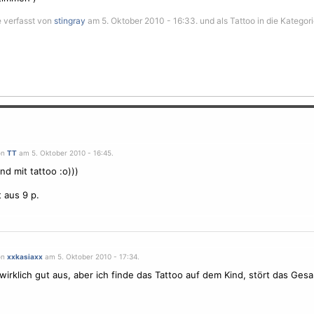
 verfasst von
stingray
am 5. Oktober 2010 - 16:33. und als Tattoo in die Kategor
on
TT
am 5. Oktober 2010 - 16:45.
nd mit tattoo :o)))
t aus 9 p.
on
xxkasiaxx
am 5. Oktober 2010 - 17:34.
 wirklich gut aus, aber ich finde das Tattoo auf dem Kind, stört das Gesa