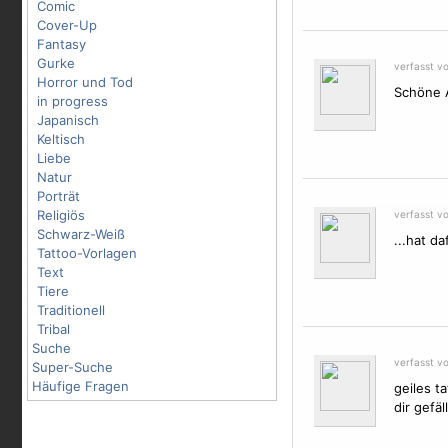
Comic
Cover-Up
Fantasy
Gurke
verfasst v
Horror und Tod
Schöne Ar
in progress
Japanisch
Keltisch
Liebe
Natur
Porträt
Religiös
verfasst v
Schwarz-Weiß
...hat da
Tattoo-Vorlagen
Text
Tiere
Traditionell
Tribal
Suche
verfasst v
Super-Suche
Häufige Fragen
geiles t
dir gefäll