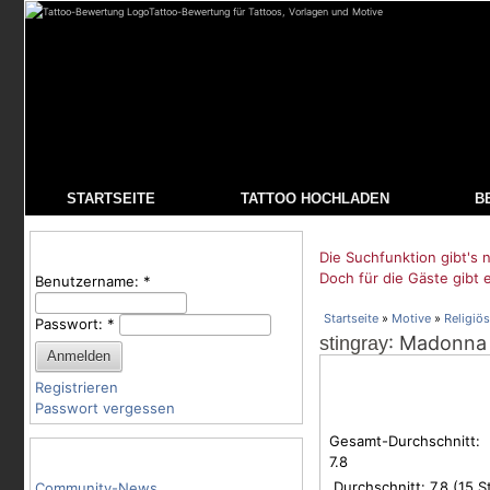
Tattoo-Bewertung für Tattoos, Vorlagen und Motive
STARTSEITE
TATTOO HOCHLADEN
B
Benutzeranmeldung
Die Suchfunktion gibt's n
Doch für die Gäste gibt 
Benutzername:
*
Startseite
»
Motive
»
Religiös
Passwort:
*
: Madonna 
stingray
Registrieren
Passwort vergessen
Gesamt-Durchschnitt:
Tattoo-Kategorien
7.8
Durchschnitt:
7.8
(
15
St
Community-News