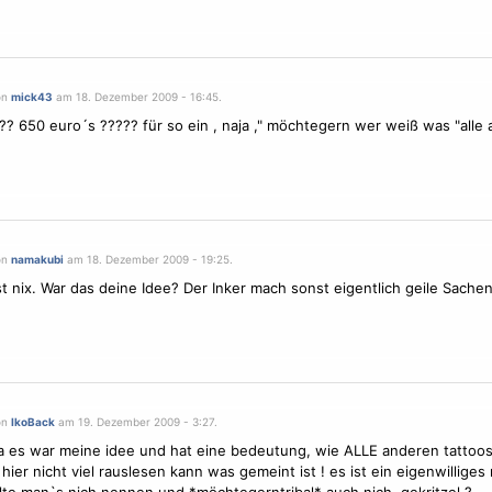
on
mick43
am 18. Dezember 2009 - 16:45.
?? 650 euro´s ????? für so ein , naja ," möchtegern wer weiß was "alle 
on
namakubi
am 18. Dezember 2009 - 19:25.
st nix. War das deine Idee? Der Inker mach sonst eigentlich geile Sachen
on
IkoBack
am 19. Dezember 2009 - 3:27.
ja es war meine idee und hat eine bedeutung, wie ALLE anderen tattoos
hier nicht viel rauslesen kann was gemeint ist ! es ist ein eigenwilliges