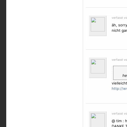
verfasst v
äh, sorr
nicht ga
verfasst v
he
vielleich
http://
verfasst v
@ tim : h
DANKE TI