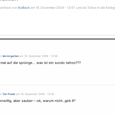
verfasst von
IkoBack
am 18. Dezember 2009 - 12:47. und als Tattoo in die Kateg
on
bin im garten
am 18. Dezember 2009 - 12:56.
r mal auf die sprünge... was ist ein sundo tattoo???
on
Tat-Frank
am 18. Dezember 2009 - 13:18.
enwillig, aber sauber---ok, warum nicht..geb 6*