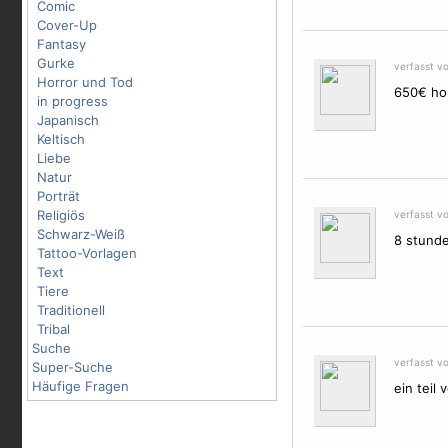
Comic
Cover-Up
Fantasy
Gurke
verfasst v
Horror und Tod
650€ ho
in progress
Japanisch
Keltisch
Liebe
Natur
Porträt
Religiös
verfasst v
Schwarz-Weiß
8 stunde
Tattoo-Vorlagen
Text
Tiere
Traditionell
Tribal
Suche
verfasst v
Super-Suche
Häufige Fragen
ein teil 