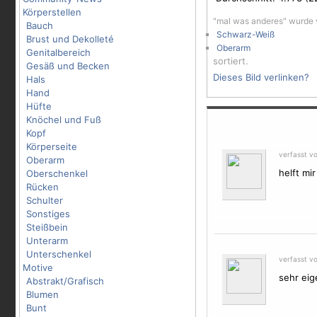
Körperstellen
"mal was anderes" wurde 
Bauch
Schwarz-Weiß
Brust und Dekolleté
Oberarm
Genitalbereich
sortiert.
Gesäß und Becken
Dieses Bild verlinken?
Hals
Hand
Hüfte
Knöchel und Fuß
Kopf
Körperseite
verfasst v
Oberarm
helft mi
Oberschenkel
Rücken
Schulter
Sonstiges
Steißbein
Unterarm
Unterschenkel
verfasst v
Motive
sehr eig
Abstrakt/Grafisch
Blumen
Bunt