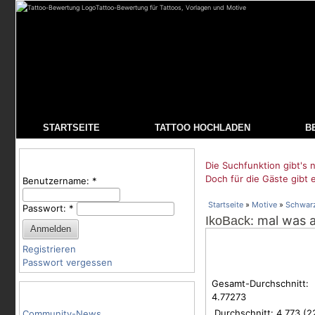
Tattoo-Bewertung für Tattoos, Vorlagen und Motive
STARTSEITE
TATTOO HOCHLADEN
B
Benutzeranmeldung
Die Suchfunktion gibt's n
Doch für die Gäste gibt 
Benutzername:
*
Startseite
»
Motive
»
Schwar
Passwort:
*
: mal was 
IkoBack
Registrieren
Passwort vergessen
Gesamt-Durchschnitt:
Tattoo-Kategorien
4.77273
Durchschnitt:
4.773
(
2
Community-News