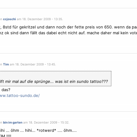
on
ccjoschi
am 18. Dezember 2009 - 13:35.
y, 8std für gekritzel und dann noch der fette preis von 650. wenn da paa
nz ok sind dann fällt das dabei echt nicht auf. mache daher mal kein vote
on
Tim
am 18. Dezember 2009 - 13:45.
lft mir mal auf die sprünge... was ist ein sundo tattoo???
t das?
www.tattoo-sundo.de/
on
bin im garten
am 18. Dezember 2009 - 15:32.
ihi ... öhm ... hihi... *rotwerd* .... öhm....
M !!!!