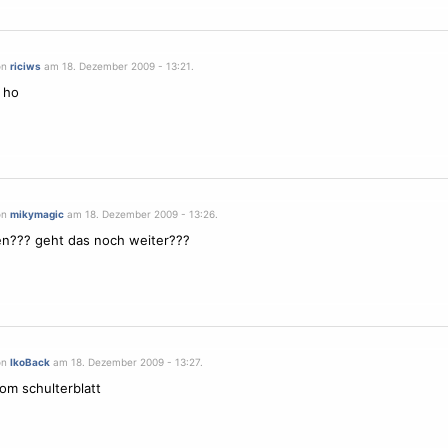
on
riciws
am 18. Dezember 2009 - 13:21.
 ho
on
mikymagic
am 18. Dezember 2009 - 13:26.
n??? geht das noch weiter???
on
IkoBack
am 18. Dezember 2009 - 13:27.
vom schulterblatt