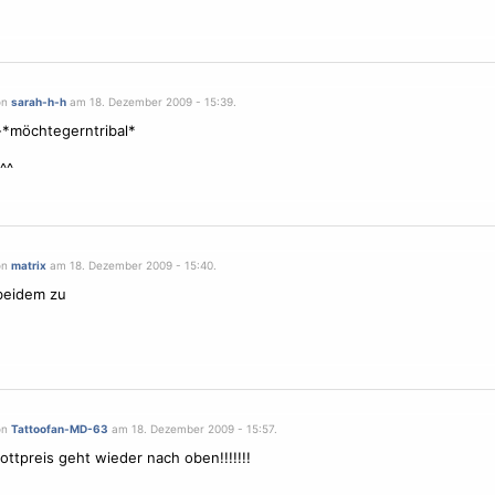
on
sarah-h-h
am 18. Dezember 2009 - 15:39.
*möchtegerntribal*
^^
on
matrix
am 18. Dezember 2009 - 15:40.
beidem zu
on
Tattoofan-MD-63
am 18. Dezember 2009 - 15:57.
ottpreis geht wieder nach oben!!!!!!!