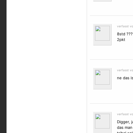
verfasst v
8std ???
2pkt
verfasst v
ne das i
verfasst v
Digger, 
das man 