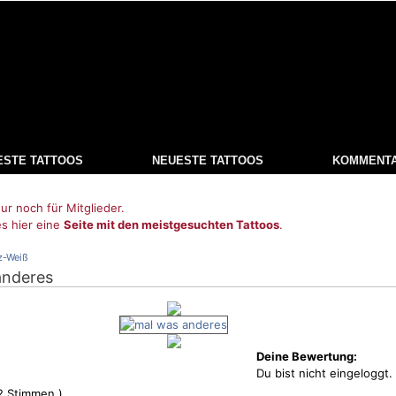
ESTE TATTOOS
NEUESTE TATTOOS
KOMMENT
ur noch für Mitglieder.
es hier eine
Seite mit den meistgesuchten Tattoos
.
z-Weiß
anderes
Deine Bewertung:
Du bist nicht eingeloggt.
2
Stimmen )