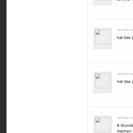
verfasst v
hat das 
verfasst v
hat das 
verfasst v
8 Stunde
machen 