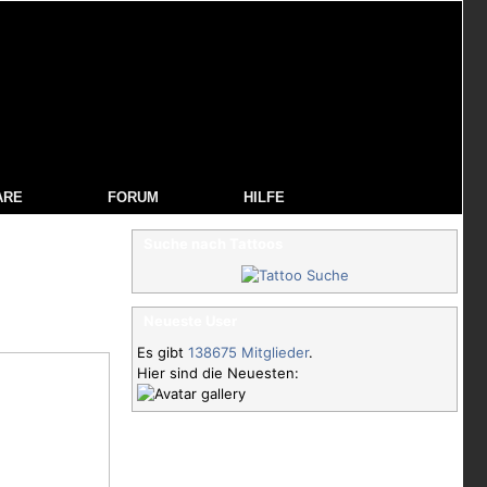
ARE
FORUM
HILFE
Suche nach Tattoos
Neueste User
Es gibt
138675 Mitglieder
.
Hier sind die Neuesten: