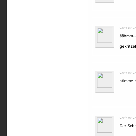
verfasst v
äähmm--
gekritzel
verfasst v
stimme 
verfasst v
Der Schr