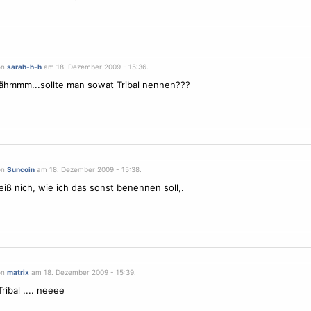
on
sarah-h-h
am 18. Dezember 2009 - 15:36.
äähmmm...sollte man sowat
Tribal
nennen???
on
Suncoin
am 18. Dezember 2009 - 15:38.
eiß nich, wie ich das sonst benennen soll,.
on
matrix
am 18. Dezember 2009 - 15:39.
Tribal
.... neeee