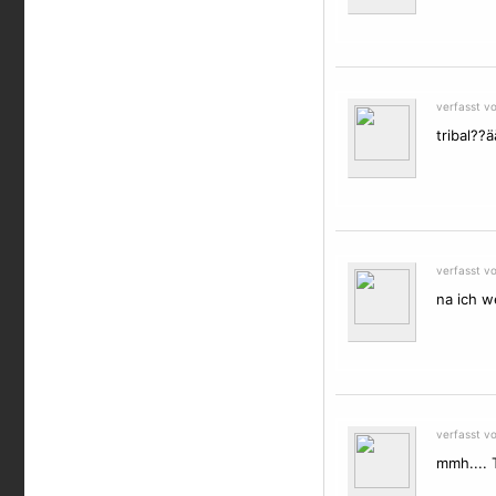
verfasst v
tribal??
verfasst v
na ich w
verfasst v
mmh....