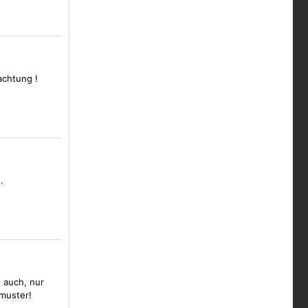
achtung !
.
 auch, nur
 muster!