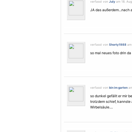
verfasst von
July
am 18. Augu
JA das außerdem...nach 
verfasst von
Shorty1988
am 
so mal neues foto drin da
verfasst von
bin im garten
am
so dunkel gefällt er mir be
trotzdem schief, kannste 
Wirbelsäule....