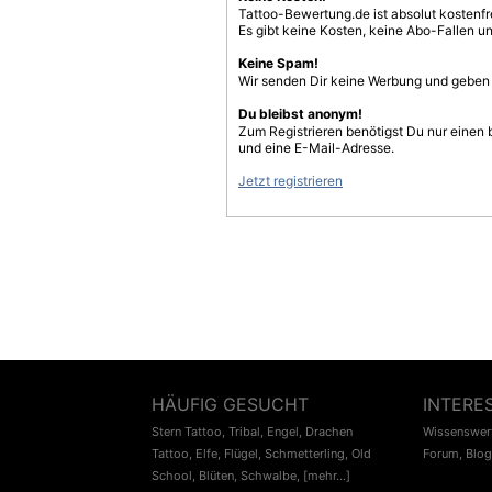
Tattoo-Bewertung.de ist absolut kostenf
Es gibt keine Kosten, keine Abo-Fallen u
Keine Spam!
Wir senden Dir keine Werbung und geben D
Du bleibst anonym!
Zum Registrieren benötigst Du nur einen
und eine E-Mail-Adresse.
Jetzt registrieren
HÄUFIG GESUCHT
INTERE
Stern Tattoo
,
Tribal
,
Engel
,
Drachen
Wissenswert
Tattoo
,
Elfe
,
Flügel
,
Schmetterling
,
Old
Forum
,
Blog
School
,
Blüten
,
Schwalbe
,
[mehr...]