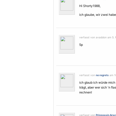
Hi Shorty1988,
ich glaube, wir zwei habe
verfasst von avaddon am 5. M
5p
verfasst von
no regrets
am 18
ich glaub ich würde mich
trägt, aber wer sich 'n fl
rechnen!
verfasst von
Prinzessin Arsc