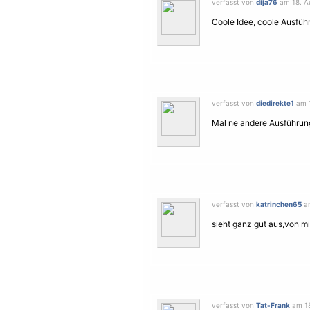
verfasst von
dija76
am 18. Au
Coole Idee, coole Ausführ
verfasst von
diedirekte1
am 1
Mal ne andere Ausführung
verfasst von
katrinchen65
am
sieht ganz gut aus,von mi
verfasst von
Tat-Frank
am 18