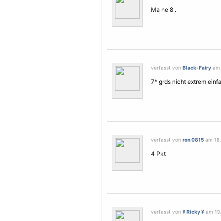
Ma ne 8 .
verfasst von
Black-Fairy
am 
7* grds nicht extrem einf
verfasst von
ron 0815
am 18.
4 Pkt
verfasst von
¥ Ricky ¥
am 19.