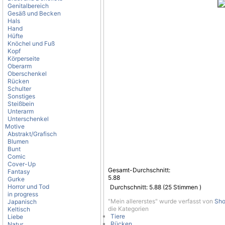
Genitalbereich
Gesäß und Becken
Hals
Hand
Hüfte
Knöchel und Fuß
Kopf
Körperseite
Oberarm
Oberschenkel
Rücken
Schulter
Sonstiges
Steißbein
Unterarm
Unterschenkel
Motive
Abstrakt/Grafisch
Blumen
Bunt
Comic
Cover-Up
Gesamt-Durchschnitt:
Fantasy
5.88
Gurke
Horror und Tod
Durchschnitt:
5.88
(
25
Stimmen )
in progress
"Mein allererstes" wurde verfasst von
Sho
Japanisch
die Kategorien
Keltisch
Tiere
Liebe
Rücken
Natur