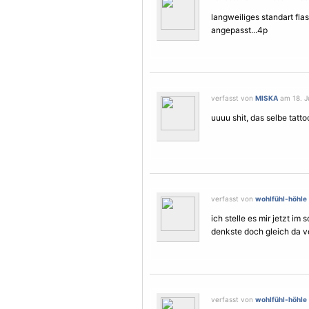
langweiliges standart fla
angepasst...4p
verfasst von
MISKA
am 18. Ju
uuuu shit, das selbe tatt
verfasst von
wohlfühl-höhle
ich stelle es mir jetzt im
denkste doch gleich da vo
verfasst von
wohlfühl-höhle