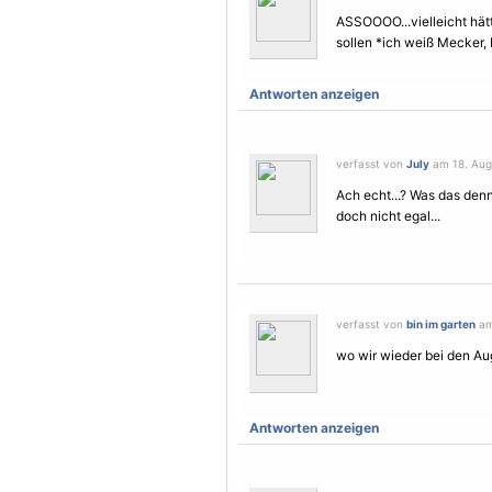
ASSOOOO...vielleicht hät
sollen *ich weiß Mecker, 
Antworten anzeigen
verfasst von
July
am 18. Augu
Ach echt...? Was das den
doch nicht egal...
verfasst von
bin im garten
am
wo wir wieder bei den A
Antworten anzeigen