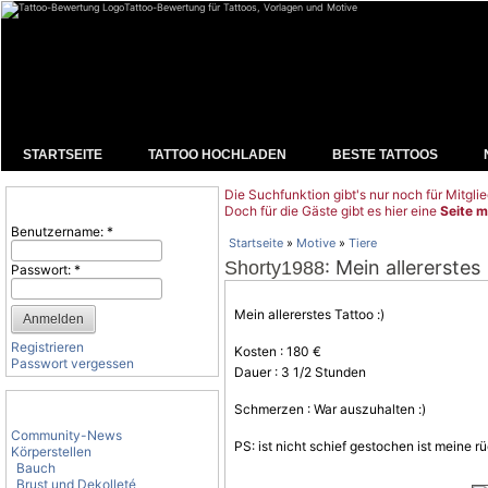
Tattoo-Bewertung für Tattoos, Vorlagen und Motive
STARTSEITE
TATTOO HOCHLADEN
BESTE TATTOOS
Die Suchfunktion gibt's nur noch für Mitglie
Benutzeranmeldung
Doch für die Gäste gibt es hier eine
Seite m
Benutzername:
*
Startseite
»
Motive
»
Tiere
: Mein allererstes
Shorty1988
Passwort:
*
Mein allererstes Tattoo :)
Registrieren
Kosten : 180 €
Passwort vergessen
Dauer : 3 1/2 Stunden
Tattoo-Kategorien
Schmerzen : War auszuhalten :)
Community-News
PS: ist nicht schief gestochen ist meine 
Körperstellen
Bauch
Brust und Dekolleté