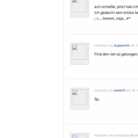
ach scheiße, jetzt hab ic
ich gedacht sein erstes ta
;-).....hmmm, naja...4*
verfasst von
w.pueschi
am 18
Find den net so gelungen
verfasst von
kalle75
am 18. A
5p.
verfasst von tattooman48 am