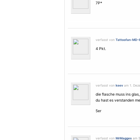
7P*
verfasst von
Tattoofan-MD-
4 Pkt.
verfasst von
keev
am 1. Deze
die flasche muss ins glas,
du hast es verstanden me
5er
verfasst von
MrMagges
am 5.