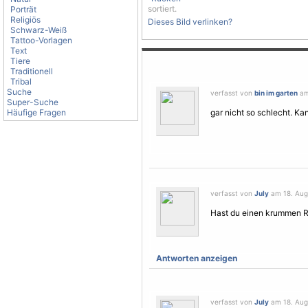
sortiert.
Porträt
Religiös
Dieses Bild verlinken?
Schwarz-Weiß
Tattoo-Vorlagen
Text
Tiere
Traditionell
Tribal
Suche
verfasst von
bin im garten
am
Super-Suche
Häufige Fragen
gar nicht so schlecht. Ka
verfasst von
July
am 18. Augu
Hast du einen krummen Rüc
Antworten anzeigen
verfasst von
July
am 18. Augu