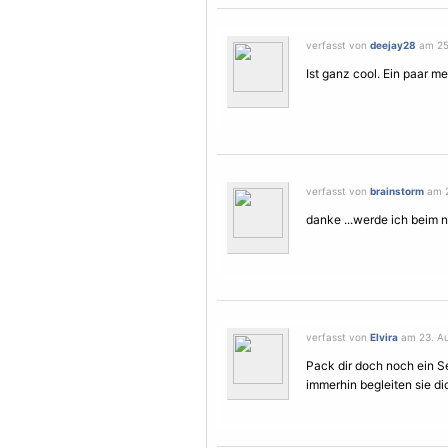
verfasst von
deejay28
am 25.
Ist ganz cool. Ein paar m
verfasst von
brainstorm
am 2
danke ...werde ich beim 
verfasst von
Elvira
am 23. Au
Pack dir doch noch ein Se
immerhin begleiten sie di