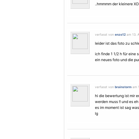
..hmmmm der kleinere XD
verfasst von
enzo12
am 13. A
leider ist das foto zu sc
ich finde 1 1/2 h für eine
ein neues foto und die p
verfasst von
brainstorm
am 1
hi die bewertung ist mir
werden muss !! und es eh n
es im moment ist sag was 
lg