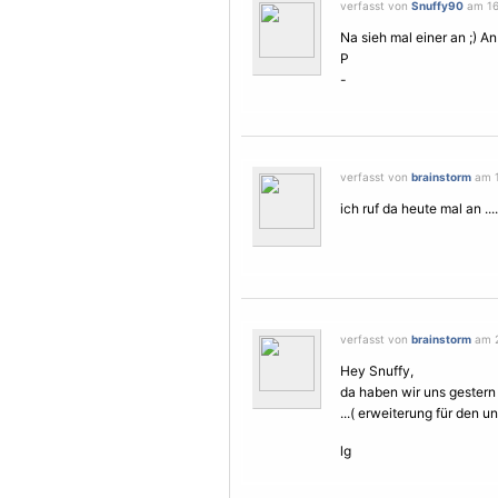
verfasst von
Snuffy90
am 16.
Na sieh mal einer an ;) A
P
-
verfasst von
brainstorm
am 17
ich ruf da heute mal an ....
verfasst von
brainstorm
am 2
Hey Snuffy,
da haben wir uns gestern
...( erweiterung für den unte
lg