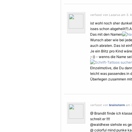
verfasst von Lazarus am 3. Ap
ist wohl noch sher dunke
isses schon abgeheilt?).Au
Das mit den Namen
Wunsch aber wie bei jeder
auch abraten. Das ist ein
Je ein Blitz pro Kind wä
;-)) - wenns die Name sei
EInzelmotive, die Du dann
leicht was passendes in d
Überlegen zusammen mit 
verfasst von
brainstorm
am 3
@ Brandit finde ich klasse
schreit er !!!!
@waldhexe siehste es geht d
@ colorful mind punke k