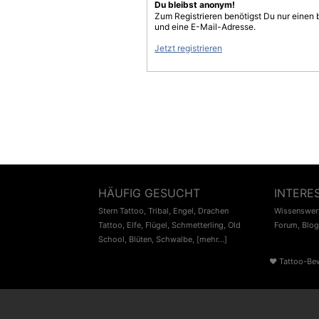
Du bleibst anonym!
Zum Registrieren benötigst Du nur einen
und eine E-Mail-Adresse.
Jetzt registrieren
HÄUFIG GESUCHT
INTERE
Stern Tattoo
,
Tribal
,
Engel
,
Drachen
Wissenswert
Tattoo
,
Elfe
,
Flügel
,
Schmetterling
,
Old
Forum
,
Blog
School
,
Blüten
,
Schwalbe
,
[mehr...]
♥
Tattoo-Be