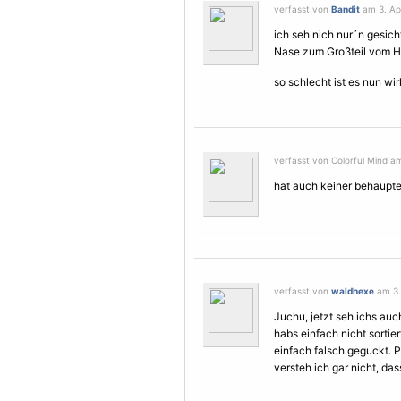
verfasst von
Bandit
am 3. Apr
ich seh nich nur´n gesich
Nase zum Großteil vom He
so schlecht ist es nun wir
verfasst von Colorful Mind am
hat auch keiner behaupte
verfasst von
waldhexe
am 3. 
Juchu, jetzt seh ichs auch
habs einfach nicht sorti
einfach falsch geguckt. P
versteh ich gar nicht, da