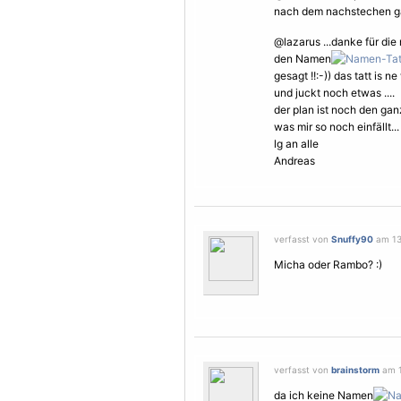
nach dem nachstechen ganz
@lazarus ...danke für die ne
den Namen
gesagt !!:-)) das tatt is n
und juckt noch etwas ....
der plan ist noch den ga
was mir so noch einfällt...
lg an alle
Andreas
verfasst von
Snuffy90
am 13.
Micha oder Rambo? :)
verfasst von
brainstorm
am 1
da ich keine Namen