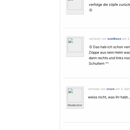
verfolge die zöpfe zurüc
:D
verfasst von
waldhexe
am 3. 
:D Das hab ich schon vers
Zöppe aus nem Helm wac
dann rechts und links no
Schultern ^^
verfasst von
cruze
am 3. April
weiss nicht, was ihr habt...
Moderator