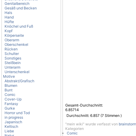
Genitalbereich
Gesäß und Becken
Hals
Hand
Hüfte
Knöchel und Fuß
Kopf
Körperseite
Oberarm
Oberschenkel
Rücken
Schulter
Sonstiges
Steißbein
Unterarm
Unterschenkel
Motive
Abstrakt/Grafisch
Blumen
Bunt
Comic
Cover-Up
Fantasy
Gesamt-Durchschnitt:
Gurke
6.85714
Horror und Tod
Durchschnitt:
6.857
(
7
Stimmen )
in progress
Japanisch
"mein wiki" wurde verfasst von
brainstor
Keltisch
Kategorien
Liebe
Comic
Natur