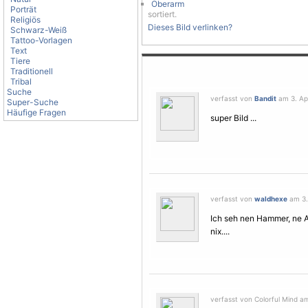
Oberarm
Porträt
sortiert.
Religiös
Dieses Bild verlinken?
Schwarz-Weiß
Tattoo-Vorlagen
Text
Tiere
Traditionell
Tribal
Suche
verfasst von
Bandit
am 3. Apr
Super-Suche
Häufige Fragen
super Bild ...
verfasst von
waldhexe
am 3. 
Ich seh nen Hammer, ne Ax
nix....
verfasst von Colorful Mind am