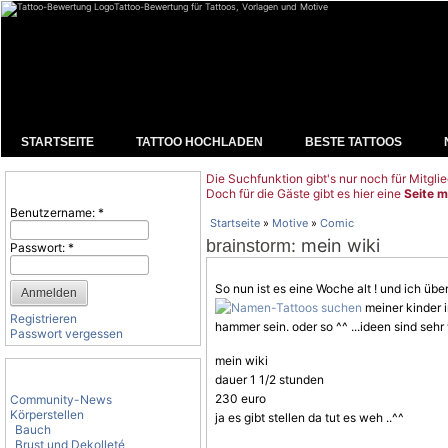
Tattoo-Bewertung für Tattoos, Vorlagen und Motive
STARTSEITE
TATTOO HOCHLADEN
BESTE TATTOOS
Die Suchfunktion gibt's nur noch für Mitglie
Benutzeranmeldung
Doch für die Gäste gibt es hier eine
Seite m
Benutzername:
*
Startseite
»
Motive
»
Comic
: mein wiki
brainstorm
Passwort:
*
So nun ist es eine Woche alt ! und ich üb
meiner kinder 
Registrieren
hammer sein. oder so ^^ ...ideen sind seh
Passwort vergessen
mein wiki
Tattoo-Kategorien
dauer 1 1/2 stunden
230 euro
Community-News
Körperstellen
ja es gibt stellen da tut es weh ..^^
Bauch
Brust und Dekolleté