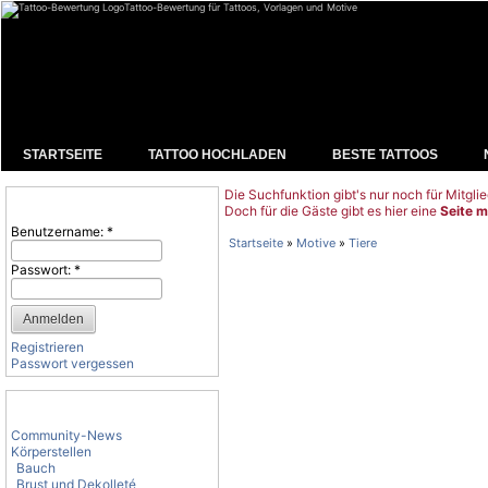
Tattoo-Bewertung für Tattoos, Vorlagen und Motive
STARTSEITE
TATTOO HOCHLADEN
BESTE TATTOOS
Die Suchfunktion gibt's nur noch für Mitglie
Benutzeranmeldung
Doch für die Gäste gibt es hier eine
Seite m
Benutzername:
*
Startseite
»
Motive
»
Tiere
Passwort:
*
Registrieren
Passwort vergessen
Tattoo-Kategorien
Community-News
Körperstellen
Bauch
Brust und Dekolleté