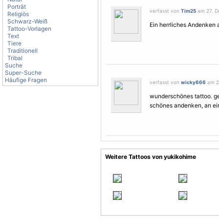
Porträt
verfasst von
Tim25
am 27. D
Religiös
Schwarz-Weiß
Ein herrliches Andenken 
Tattoo-Vorlagen
Text
Tiere
Traditionell
Tribal
Suche
Super-Suche
Häufige Fragen
verfasst von
wicky666
am 27
wunderschönes tattoo. gefä
schönes andenken, an ein
Weitere Tattoos von yukikohime