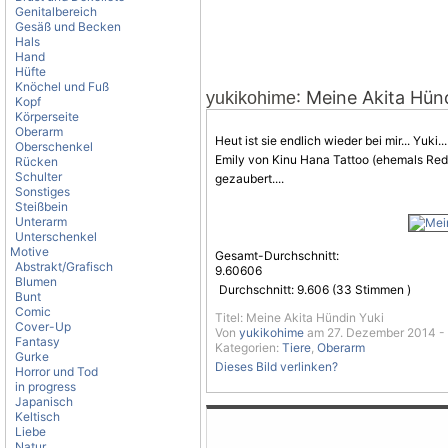
Genitalbereich
Gesäß und Becken
Hals
Hand
Hüfte
Knöchel und Fuß
: Meine Akita Hün
yukikohime
Kopf
Körperseite
Oberarm
Heut ist sie endlich wieder bei mir... Yuki...
Oberschenkel
Emily von Kinu Hana Tattoo (ehemals Red
Rücken
Schulter
gezaubert....
Sonstiges
Steißbein
Unterarm
Unterschenkel
Motive
Gesamt-Durchschnitt:
Abstrakt/Grafisch
9.60606
Blumen
Durchschnitt:
9.606
(
33
Stimmen )
Bunt
Comic
Titel: Meine Akita Hündin Yuki
Cover-Up
Von
yukikohime
am 27. Dezember 2014 - 
Fantasy
Kategorien:
Tiere
,
Oberarm
Gurke
Dieses Bild verlinken?
Horror und Tod
in progress
Japanisch
Keltisch
Liebe
Natur