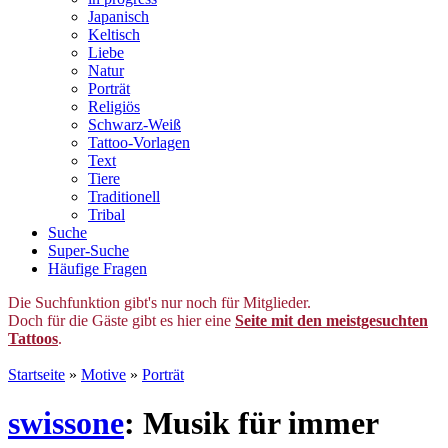
Japanisch
Keltisch
Liebe
Natur
Porträt
Religiös
Schwarz-Weiß
Tattoo-Vorlagen
Text
Tiere
Traditionell
Tribal
Suche
Super-Suche
Häufige Fragen
Die Suchfunktion gibt's nur noch für Mitglieder.
Doch für die Gäste gibt es hier eine
Seite mit den meistgesuchten
Tattoos
.
Startseite
»
Motive
»
Porträt
swissone
: Musik für immer