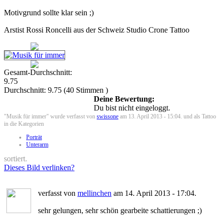
Motivgrund sollte klar sein ;)
Arstist Rossi Roncelli aus der Schweiz Studio Crone Tattoo
Gesamt-Durchschnitt:
9.75
Durchschnitt:
9.75
(
40
Stimmen )
Deine Bewertung:
Du bist nicht eingeloggt.
"Musik für immer" wurde verfasst von
swissone
am 13. April 2013 - 15:04. und als Tattoo
in die Kategorien
Porträt
Unterarm
sortiert.
Dieses Bild verlinken?
verfasst von
mellinchen
am 14. April 2013 - 17:04.
sehr gelungen, sehr schön gearbeite schattierungen ;)