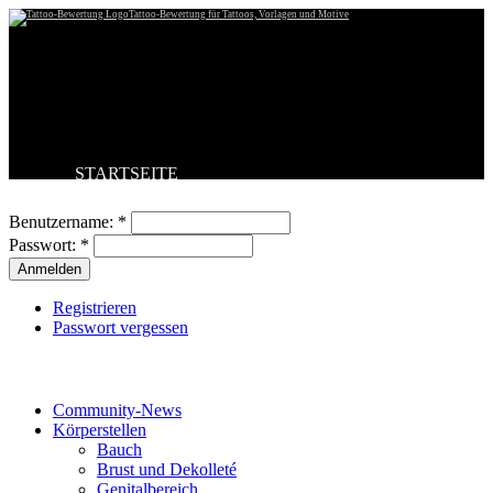
Tattoo-Bewertung für Tattoos, Vorlagen und Motive
STARTSEITE
Benutzeranmeldung
TATTOO HOCHLADEN
BESTE TATTOOS
Benutzername:
*
NEUESTE TATTOOS
Passwort:
*
KOMMENTARE
FORUM
HILFE
Registrieren
Passwort vergessen
Tattoo-Kategorien
Community-News
Körperstellen
Bauch
Brust und Dekolleté
Genitalbereich