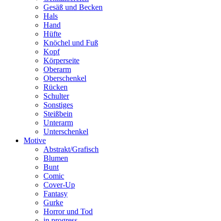
Gesäß und Becken
Hals
Hand
Hüfte
Knöchel und Fuß
Kopf
Körperseite
Oberarm
Oberschenkel
Rücken
Schulter
Sonstiges
Steißbein
Unterarm
Unterschenkel
Motive
Abstrakt/Grafisch
Blumen
Bunt
Comic
Cover-Up
Fantasy
Gurke
Horror und Tod
in progress