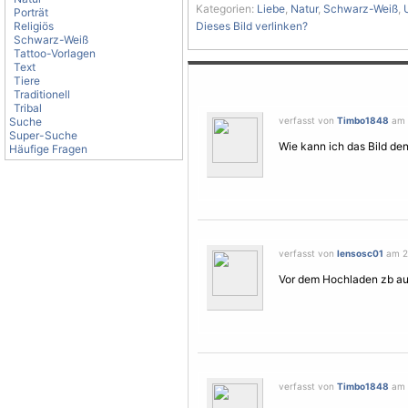
Kategorien:
Liebe
,
Natur
,
Schwarz-Weiß
,
Porträt
Religiös
Dieses Bild verlinken?
Schwarz-Weiß
Tattoo-Vorlagen
Text
Tiere
Traditionell
Tribal
Suche
verfasst von
Timbo1848
am 2
Super-Suche
Wie kann ich das Bild de
Häufige Fragen
verfasst von
lensosc01
am 23
Vor dem Hochladen zb auf
verfasst von
Timbo1848
am 2