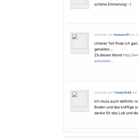
schöne Erinnerung :-)
verfasst von
lensosc01
am 24
Unterer Teil finde ich ga
gehalten....
Zb diesen Mond
http://w
schutzen...
verfasst von
Timbo1848
am 2
Ich muss auch definitiv 
Boden und das kräftige 
danke für das Lob und die