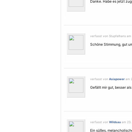
Danke. Habe es jetzt zug
verfasst von Stupfelhans am 
Schöne Stimmung, gut um
verfasst von
Asiapower
am 2
Gefällt mir gut, besser als
verfasst von
Wildsau
am 23. 
Ein süßes, melancholische