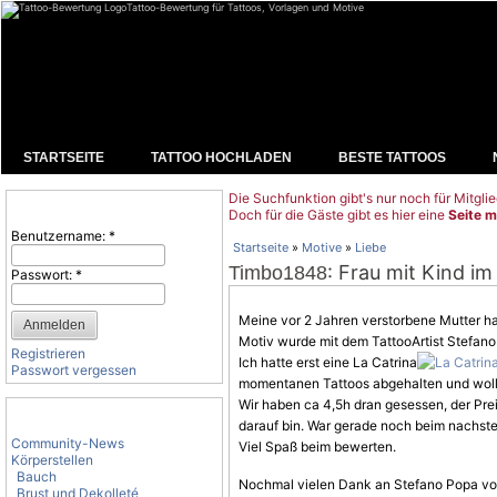
Tattoo-Bewertung für Tattoos, Vorlagen und Motive
STARTSEITE
TATTOO HOCHLADEN
BESTE TATTOOS
Die Suchfunktion gibt's nur noch für Mitglie
Benutzeranmeldung
Doch für die Gäste gibt es hier eine
Seite m
Benutzername:
*
Startseite
»
Motive
»
Liebe
: Frau mit Kind im
Timbo1848
Passwort:
*
Meine vor 2 Jahren verstorbene Mutter ha
Motiv
wurde mit dem TattooArtist Stefano
Registrieren
Ich hatte erst eine La Catrina
Passwort vergessen
momentanen Tattoos abgehalten und wollt
Wir haben ca 4,5h dran gesessen, der Preis
Tattoo-Kategorien
darauf bin. War gerade noch beim nachste
Community-News
Viel Spaß beim bewerten.
Körperstellen
Bauch
Nochmal vielen Dank an Stefano Popa von 
Brust und Dekolleté