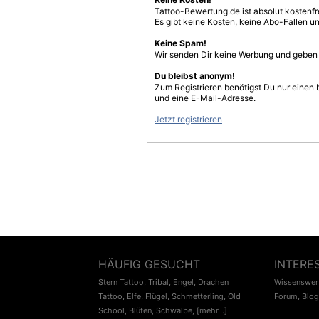
Tattoo-Bewertung.de ist absolut kostenf
Es gibt keine Kosten, keine Abo-Fallen u
Keine Spam!
Wir senden Dir keine Werbung und geben D
Du bleibst anonym!
Zum Registrieren benötigst Du nur einen
und eine E-Mail-Adresse.
Jetzt registrieren
HÄUFIG GESUCHT
INTERE
Stern Tattoo
,
Tribal
,
Engel
,
Drachen
Wissenswert
Tattoo
,
Elfe
,
Flügel
,
Schmetterling
,
Old
Forum
,
Blog
School
,
Blüten
,
Schwalbe
,
[mehr...]