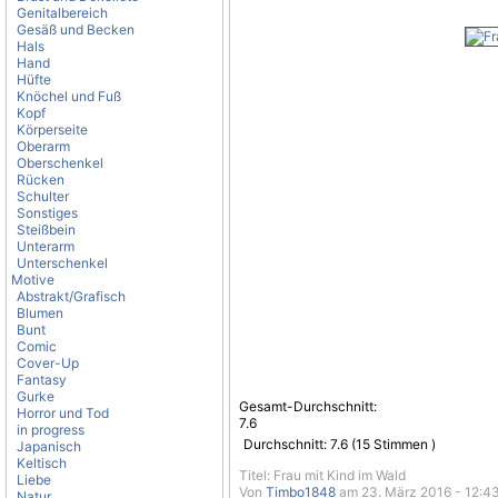
Genitalbereich
Gesäß und Becken
Hals
Hand
Hüfte
Knöchel und Fuß
Kopf
Körperseite
Oberarm
Oberschenkel
Rücken
Schulter
Sonstiges
Steißbein
Unterarm
Unterschenkel
Motive
Abstrakt/Grafisch
Blumen
Bunt
Comic
Cover-Up
Fantasy
Gurke
Gesamt-Durchschnitt:
Horror und Tod
7.6
in progress
Durchschnitt:
7.6
(
15
Stimmen )
Japanisch
Keltisch
Titel: Frau mit Kind im Wald
Liebe
Von
Timbo1848
am 23. März 2016 - 12:4
Natur