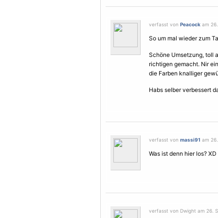
verfasst von
Peacock
am 26.
So um mal wieder zum Ta
Schöne Umsetzung, toll a
richtigen gemacht. Nir ein
die Farben knalliger gew
Habs selber verbessert d
verfasst von
massi91
am 26.
Was ist denn hier los? XD
verfasst von Dwight am 26. 