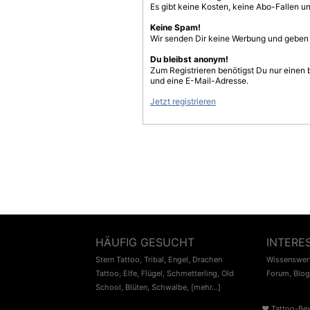
Es gibt keine Kosten, keine Abo-Fallen u
Keine Spam!
Wir senden Dir keine Werbung und geben D
Du bleibst anonym!
Zum Registrieren benötigst Du nur einen
und eine E-Mail-Adresse.
Jetzt registrieren
HÄUFIG GESUCHT
INTERE
Stern Tattoo
,
Tribal
,
Engel
,
Drachen
Wissenswert
Tattoo
,
Elfe
,
Flügel
,
Schmetterling
,
Old
Forum
,
Blog
School
,
Blüten
,
Schwalbe
,
[mehr...]
♥
Tattoo-Be