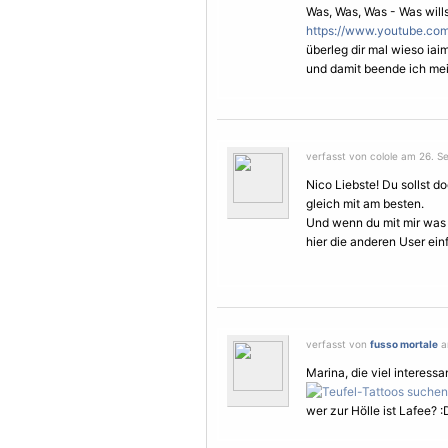
Was, Was, Was - Was will
https://www.youtube.c
überleg dir mal wieso ia
und damit beende ich mein
verfasst von colole am 26. S
Nico Liebste! Du sollst 
gleich mit am besten.
Und wenn du mit mir was z
hier die anderen User ein
verfasst von
fusso mortale
a
Marina, die viel interess
wer zur Hölle ist Lafee? :