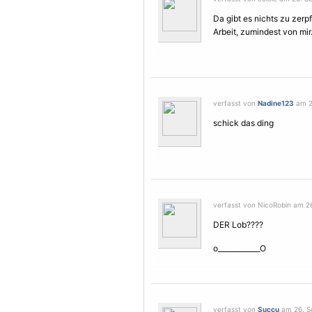
Da gibt es nichts zu zerp
Arbeit, zumindest von mi
verfasst von
Nadine123
am 2
schick das ding
verfasst von NicoRobin am 2
DER Lob????
o____________O
verfasst von
Succu
am 26. S