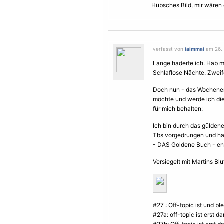
Hübsches Bild, mir wären 
verfasst von
iaimmai
am 26. 
Lange haderte ich. Hab m
Schlaflose Nächte. Zweif
Doch nun - das Wochenen
möchte und werde ich die
für mich behalten:
Ich bin durch das güldene
Tbs vorgedrungen und ha
- DAS Goldene Buch - en
Versiegelt mit Martins Blu
#27 : Off-topic ist und ble
#27a: off-topic ist erst 