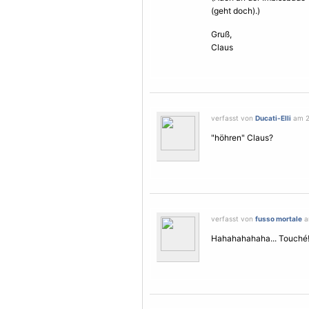
(geht doch).)
Gruß,
Claus
verfasst von
Ducati-Elli
am 2
"höhren" Claus?
verfasst von
fusso mortale
a
Hahahahahaha... Touché! (