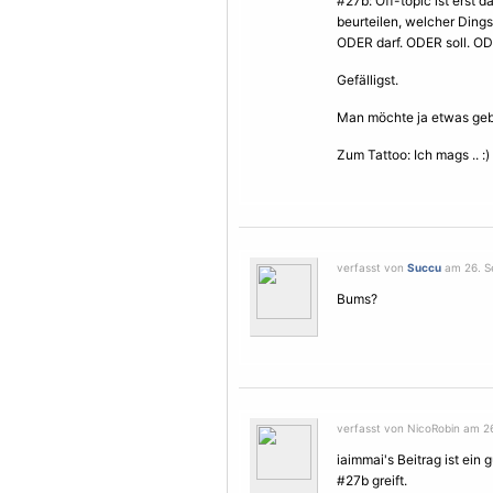
#27b: Off-topic ist erst
beurteilen, welcher Dings
ODER darf. ODER soll. O
Gefälligst.
Man möchte ja etwas geb
Zum Tattoo: Ich mags .. :)
verfasst von
Succu
am 26. Se
Bums?
verfasst von NicoRobin am 2
iaimmai's Beitrag ist ein
#27b greift.