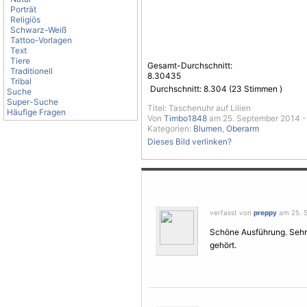
Porträt
Religiös
Schwarz-Weiß
Tattoo-Vorlagen
Text
Tiere
Gesamt-Durchschnitt:
Traditionell
8.30435
Tribal
Durchschnitt:
8.304
(
23
Stimmen )
Suche
Super-Suche
Titel: Taschenuhr auf Lilien
Häufige Fragen
Von
Timbo1848
am 25. September 2014 -
Kategorien:
Blumen
,
Oberarm
Dieses Bild verlinken?
verfasst von
preppy
am 25. S
Schöne Ausführung. Sehr 
gehört.