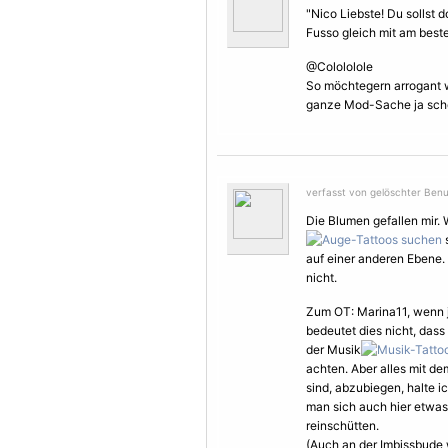
"Nico Liebste! Du sollst
Fusso gleich mit am beste
@Colololole
So möchtegern arrogant w
ganze Mod-Sache ja schon
verfasst von gelöschter Ben
Die
Blumen
gefallen mir.
s
auf einer anderen Ebene.
nicht.
Zum OT: Marina11, wenn j
bedeutet dies nicht, das
der Musik
achten. Aber alles mit d
sind, abzubiegen, halte 
man sich auch hier etwas 
reinschütten.
(Auch an der Imbissbude 