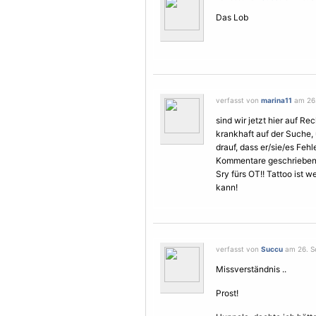
Das Lob
verfasst von
marina11
am 26.
sind wir jetzt hier auf R
krankhaft auf der Suche,
drauf, dass er/sie/es Fehl
Kommentare geschrieben 
Sry fürs OT!! Tattoo ist w
kann!
verfasst von
Succu
am 26. S
Missverständnis ..
Prost!