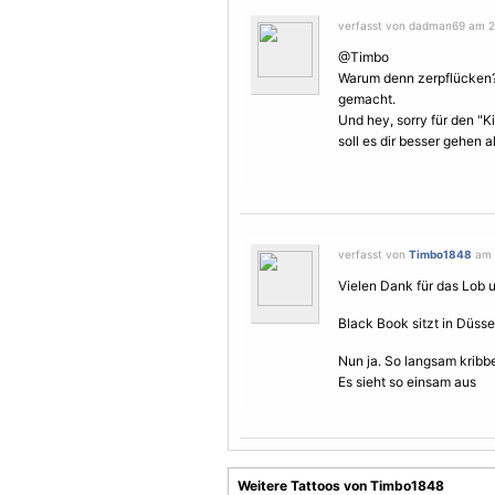
verfasst von dadman69 am 26
@Timbo
Warum denn zerpflücken? I
gemacht.
Und hey, sorry für den "K
soll es dir besser gehen al
verfasst von
Timbo1848
am 7
Vielen Dank für das Lob un
Black Book sitzt in Düss
Nun ja. So langsam kribb
Es sieht so einsam aus
Weitere Tattoos von Timbo1848