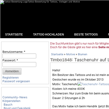
Tattoo-Bewertung für Tattoos, Vorlagen und Motive
STARTSEITE
TATTOO HOCHLADEN
BESTE TATTOOS
Die Suchfunktion gibt's nur noch für Mitglie
Benutzeranmeldung
Doch für die Gäste gibt es hier eine
Seite m
Benutzername:
*
Startseite
»
Motive
»
Blumen
: Taschenuhr auf L
Timbo1848
Passwort:
*
Hallo!
Bin Besitzer des Tattoos und es ist mein e
Registrieren
Gestochen wurde es im Oktober 2013
Passwort vergessen
Motiv: Taschenuhr
Kosten: Ich meine 400€
Tattoo-Kategorien
Schmerzen: Nur zum Ende hin beim ausma
Community-News
Dauer: 2 Sitzungen á 2h
Körperstellen
Bauch
Das
Motiv
habe ich beim Hendrik (jetzt B
Brust und Dekolleté