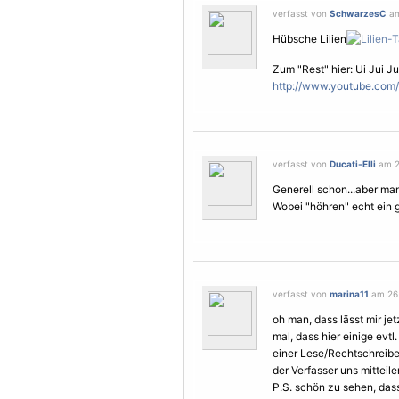
verfasst von
SchwarzesC
am
Hübsche Lilien
Zum "Rest" hier: Ui Jui Jui
http://www.youtube.co
verfasst von
Ducati-Elli
am 2
Generell schon...aber man
Wobei "höhren" echt ein 
verfasst von
marina11
am 26.
oh man, dass lässt mir je
mal, dass hier einige evt
einer Lese/Rechtschreib
der Verfasser uns mitteile
P.S. schön zu sehen, dass