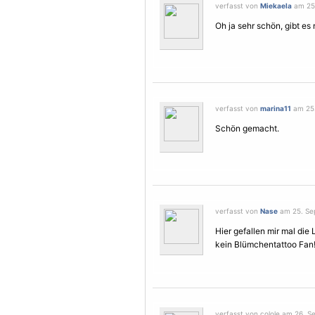
verfasst von
Miekaela
am 25.
Oh ja sehr schön, gibt es
verfasst von
marina11
am 25.
Schön gemacht.
verfasst von
Nase
am 25. Sep
Hier gefallen mir mal die L
kein Blümchentattoo Fan!
verfasst von colole am 26. S