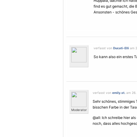
Huppala, dachte ich hätt
find es gut gemacht, die
Ansonsten - schönes Ges
verfasst von
Ducati-Elli
am 2
So kann also ein erstes 
verfasst von
emily.st.
am 26. 
Sehr schönes, stimmiges Ta
bisschen Farbe in der Tasc
Moderator
@all: Ich schreibe hier als
noch, dass alles hochgesc