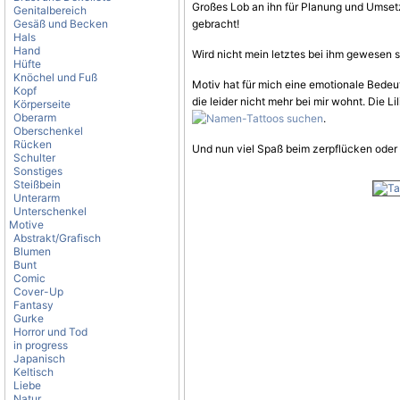
Großes Lob an ihn für Planung und Umsetz
Genitalbereich
Gesäß und Becken
gebracht!
Hals
Hand
Wird nicht mein letztes bei ihm gewesen s
Hüfte
Knöchel und Fuß
Motiv hat für mich eine emotionale Bedeut
Kopf
die leider nicht mehr bei mir wohnt. Die Li
Körperseite
Oberarm
.
Oberschenkel
Rücken
Und nun viel Spaß beim zerpflücken oder l
Schulter
Sonstiges
Steißbein
Unterarm
Unterschenkel
Motive
Abstrakt/Grafisch
Blumen
Bunt
Comic
Cover-Up
Fantasy
Gurke
Horror und Tod
in progress
Japanisch
Keltisch
Liebe
Natur