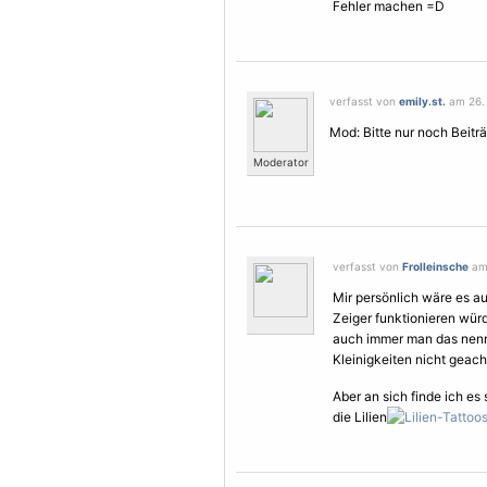
Fehler machen =D
verfasst von
emily.st.
am 26. 
Mod: Bitte nur noch Beitr
Moderator
verfasst von
Frolleinsche
am 
Mir persönlich wäre es au
Zeiger funktionieren wür
auch immer man das nennt
Kleinigkeiten nicht geach
Aber an sich finde ich es
die Lilien