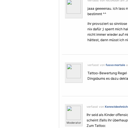
verfasst von NicoRobin am 2
jaaa geeeenau. ich lass 
bestimmt ^^
ihr provoziert so sinnlo
nix dafür ;) sperrt mich 
nicht immer wieder auf mi
hättest, dann müsst ich 
verfasst von
fusso mortale
a
Tattoo-Bewertung Regel #2
Dingsbums es dazu deklar
verfasst von
Kennstdeehnich
Ihr seid als Kinder offens
scheint (falls ihr überhaup
Moderator
Zum Tattoo: