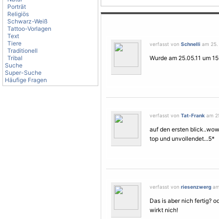
Porträt
Religiös
Schwarz-Weiß
Tattoo-Vorlagen
Text
Tiere
verfasst von
Schnelli
am 25. 
Traditionell
Tribal
Wurde am 25.05.11 um 15u
Suche
Super-Suche
Häufige Fragen
verfasst von
Tat-Frank
am 25
auf den ersten blick..wow
top und unvollendet...5*
verfasst von
riesenzwerg
am 
Das is aber nich fertig? o
wirkt nich!