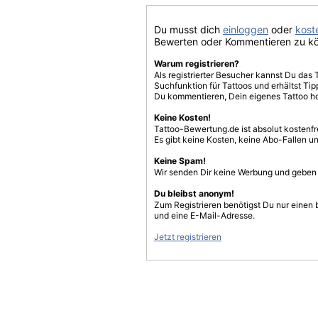
Du musst dich
einloggen
oder
koste
Bewerten oder Kommentieren zu k
Warum registrieren?
Als registrierter Besucher kannst Du das 
Suchfunktion für Tattoos und erhältst T
Du kommentieren, Dein eigenes Tattoo h
Keine Kosten!
Tattoo-Bewertung.de ist absolut kostenf
Es gibt keine Kosten, keine Abo-Fallen u
Keine Spam!
Wir senden Dir keine Werbung und geben D
Du bleibst anonym!
Zum Registrieren benötigst Du nur einen
und eine E-Mail-Adresse.
Jetzt registrieren