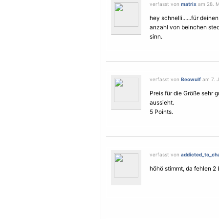
verfasst von
matrix
am 28. Ma
hey schnelli......für deine
anzahl von beinchen stech
sinn.
verfasst von
Beowulf
am 7. J
Preis für die Größe sehr gu
aussieht.
5 Points.
verfasst von
addicted_to_ch
höhö stimmt, da fehlen 2 