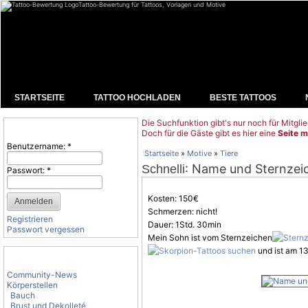
Tattoo-Bewertung für Tattoos, Vorlagen und Motive
STARTSEITE
TATTOO HOCHLADEN
BESTE TATTOOS
Die Suchfunktion gibt's nur noch für Mitglie
Benutzeranmeldung
Doch für die Gäste gibt es hier eine
Seite m
Benutzername:
*
Startseite
»
Motive
»
Tiere
: Name und Sternze
Schnelli
Passwort:
*
Kosten: 150€
Schmerzen: nicht!
Registrieren
Dauer: 1Std. 30min
Passwort vergessen
Mein Sohn ist vom Sternzeichen
und ist am 13
Tattoo-Kategorien
Community-News
Körperstellen
Bauch
Brust und Dekolleté