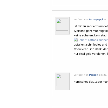
verfasst von
tattoopeppi
am 2
ist mir zu sehr entfremde
typische geht mächtig ver
keine scheren, kein stach
gefallen..sehr lieblos und
tätowierer....ich denk, der
nur bissl geld verdienen. 
verfasst von
Pogo64
am 26. M
komisches tier....aber ma