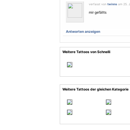
verfasst von
twinns
am 25. Ju
mir gefällts
Antworten anzeigen
Weitere Tattoos von Schnelli
Weitere Tattoos der gleichen Kategorie