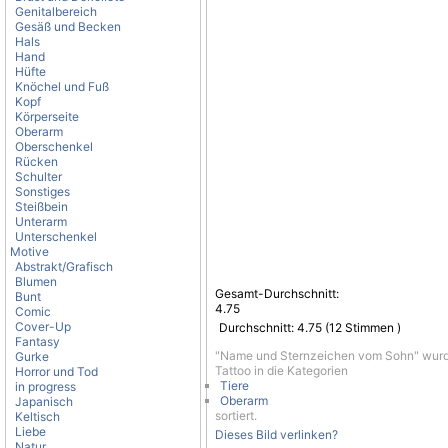
Genitalbereich
Gesäß und Becken
Hals
Hand
Hüfte
Knöchel und Fuß
Kopf
Körperseite
Oberarm
Oberschenkel
Rücken
Schulter
Sonstiges
Steißbein
Unterarm
Unterschenkel
Motive
Abstrakt/Grafisch
Blumen
Gesamt-Durchschnitt:
Bunt
4.75
Comic
Cover-Up
Durchschnitt:
4.75
(
12
Stimmen )
Fantasy
"Name und Sternzeichen vom Sohn" wurd
Gurke
Tattoo in die Kategorien
Horror und Tod
Tiere
in progress
Oberarm
Japanisch
sortiert.
Keltisch
Liebe
Dieses Bild verlinken?
Natur