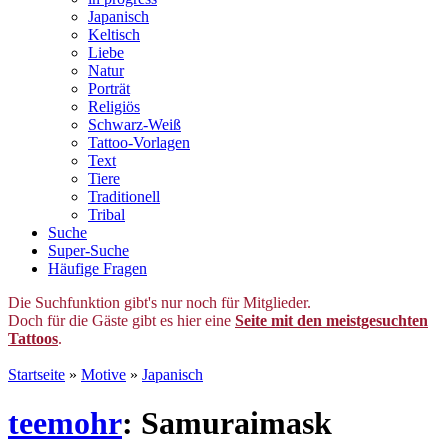
Japanisch
Keltisch
Liebe
Natur
Porträt
Religiös
Schwarz-Weiß
Tattoo-Vorlagen
Text
Tiere
Traditionell
Tribal
Suche
Super-Suche
Häufige Fragen
Die Suchfunktion gibt's nur noch für Mitglieder.
Doch für die Gäste gibt es hier eine
Seite mit den meistgesuchten
Tattoos
.
Startseite
»
Motive
»
Japanisch
teemohr
: Samuraimask