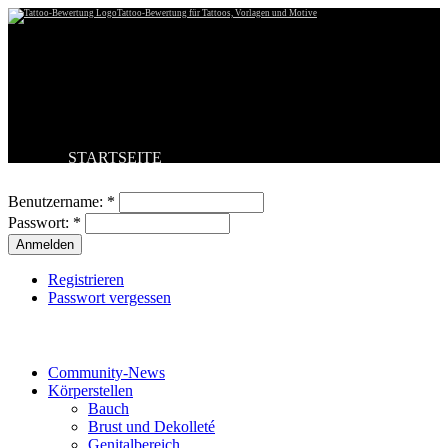
Tattoo-Bewertung für Tattoos, Vorlagen und Motive
STARTSEITE
Benutzeranmeldung
TATTOO HOCHLADEN
BESTE TATTOOS
Benutzername:
*
NEUESTE TATTOOS
Passwort:
*
KOMMENTARE
FORUM
HILFE
Registrieren
Passwort vergessen
Tattoo-Kategorien
Community-News
Körperstellen
Bauch
Brust und Dekolleté
Genitalbereich