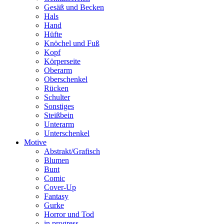
Gesäß und Becken
Hals
Hand
Hüfte
Knöchel und Fuß
Kopf
Körperseite
Oberarm
Oberschenkel
Rücken
Schulter
Sonstiges
Steißbein
Unterarm
Unterschenkel
Motive
Abstrakt/Grafisch
Blumen
Bunt
Comic
Cover-Up
Fantasy
Gurke
Horror und Tod
in progress