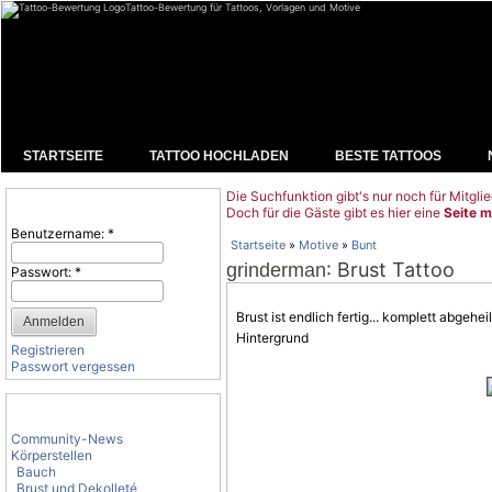
Tattoo-Bewertung für Tattoos, Vorlagen und Motive
STARTSEITE
TATTOO HOCHLADEN
BESTE TATTOOS
Die Suchfunktion gibt's nur noch für Mitglie
Benutzeranmeldung
Doch für die Gäste gibt es hier eine
Seite m
Benutzername:
*
Startseite
»
Motive
»
Bunt
: Brust Tattoo
grinderman
Passwort:
*
Brust ist endlich fertig... komplett abgehe
Hintergrund
Registrieren
Passwort vergessen
Tattoo-Kategorien
Community-News
Körperstellen
Bauch
Brust und Dekolleté