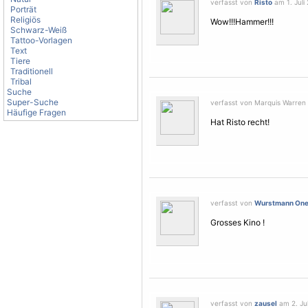
verfasst von
Risto
am 1. Juli 
Porträt
Religiös
Wow!!!Hammer!!!
Schwarz-Weiß
Tattoo-Vorlagen
Text
Tiere
Traditionell
Tribal
Suche
Super-Suche
verfasst von Marquis Warren a
Häufige Fragen
Hat Risto recht!
verfasst von
Wurstmann On
Grosses Kino !
verfasst von
zausel
am 2. Jul