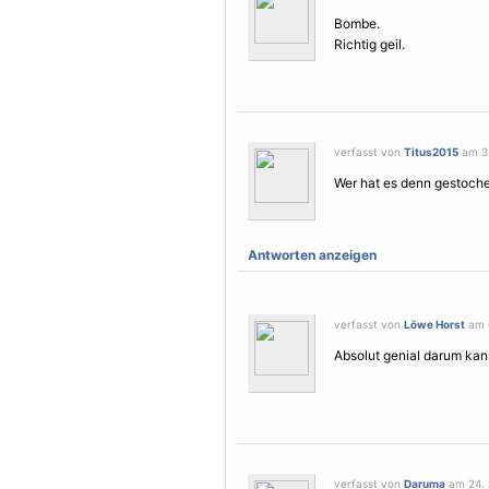
Bombe.
Richtig geil.
verfasst von
Titus2015
am 3.
Wer hat es denn gestoch
Antworten anzeigen
verfasst von
Löwe Horst
am 6
Absolut genial darum kan
verfasst von
Daruma
am 24. 