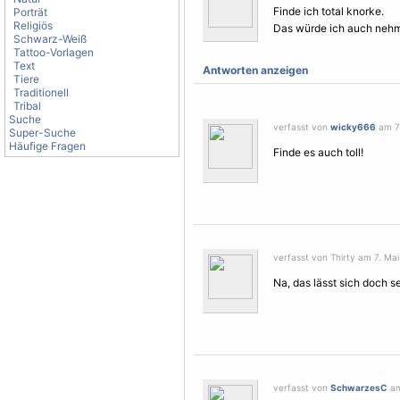
Finde ich total knorke.
Porträt
Religiös
Das würde ich auch neh
Schwarz-Weiß
Tattoo-Vorlagen
Text
Antworten anzeigen
Tiere
Traditionell
Tribal
Suche
verfasst von
wicky666
am 7.
Super-Suche
Häufige Fragen
Finde es auch toll!
verfasst von Thirty am 7. Mai
Na, das lässt sich doch se
verfasst von
SchwarzesC
am