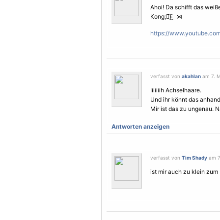
Ahoi! Da schifft das weiß
Kong;❥᷁)͜͡˒ ⋊
https://www.youtube.c
verfasst von
akahlan
am 7. M
Iiiiiiih Achselhaare.
Und ihr könnt das anhand
Mir ist das zu ungenau. N
Antworten anzeigen
verfasst von
Tim Shady
am 7.
ist mir auch zu klein zum