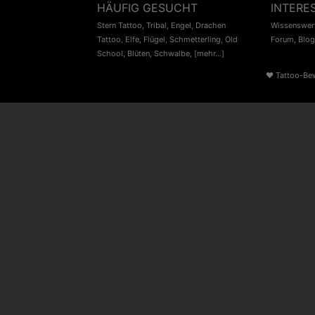
HÄUFIG GESUCHT
INTERE
Stern Tattoo
,
Tribal
,
Engel
,
Drachen
Wissenswert
Tattoo
,
Elfe
,
Flügel
,
Schmetterling
,
Old
Forum
,
Blog
School
,
Blüten
,
Schwalbe
,
[mehr...]
♥
Tattoo-Be