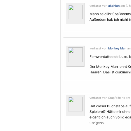
verfasst von
akahlan
am 7. M
Mann seid ihr Spaßbrems
Außerdem hab ich nicht 
verfasst von
Monkey Man
am 
Fernwehtattoo de Luxe. I
Der Monkey Man lehnt K
Haaren. Das ist diskrimin
verfasst von Stupfelhans am 
Hat dieser Buchstabe auf
Spielerei? Hätte mir ohn
eigentlich auch völlig ega
übrigens.