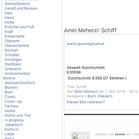
Genitalbereich
Gesäß und Becken
Hals
Hand
Hüfte
Knöchel und Fuß
: Schiff
Amin Meherzi
Kopf
Körperseite
Oberarm
www.opusmagnum.at
Oberschenkel
Rücken
Schulter
Sonstiges
Steißbein
Gesamt-Durchschnitt:
Unterarm
9.55556
Unterschenkel
Motive
Durchschnitt:
9.556
(
27
Stimmen )
Abstrakt/Grafisch
Titel: Schiff
Blumen
Von
Amin Meherzi
am 7. Mai 2016 - 18:13
Bunt
Kategorien:
Bunt
,
Oberarm
Comic
Cover-Up
Dieses Bild verlinken?
Fantasy
Gurke
Horror und Tod
in progress
Japanisch
Keltisch
Liebe
verfasst von
zausel
am 7. Mai
Natur