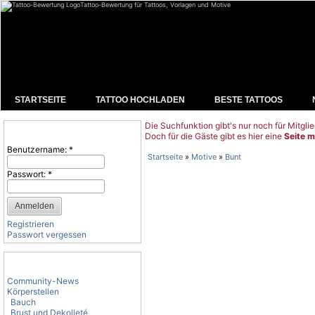
Tattoo-Bewertung für Tattoos, Vorlagen und Motive
STARTSEITE
TATTOO HOCHLADEN
BESTE TATTOOS
Die Suchfunktion gibt's nur noch für Mitglie
Benutzeranmeldung
Doch für die Gäste gibt es hier eine
Seite m
Benutzername:
*
Startseite
»
Motive
»
Bunt
Passwort:
*
Registrieren
Passwort vergessen
Tattoo-Kategorien
Community-News
Körperstellen
Bauch
Brust und Dekolleté