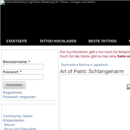
Tattoo-Bewertung für Tattoos, Vorlagen und Motive
STARTSEITE
TATTOO HOCHLADEN
BESTE TATTOOS
Die Suchfunktion gibt's nur noch für Mitglie
Benutzeranmeldung
Doch für die Gäste gibt es hier eine
Seite m
Benutzername:
*
Startseite
»
Motive
»
Japanisch
: Schlangenarm
Art of Paint
Passwort:
*
Registrieren
Passwort vergessen
Tattoo-Kategorien
Community-News
Körperstellen
Bauch
Brust und Dekolleté