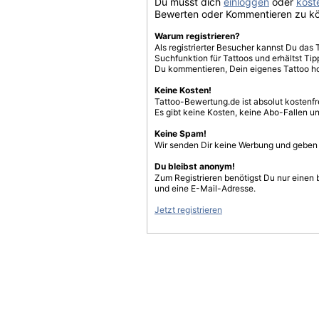
Du musst dich
einloggen
oder
koste
Bewerten oder Kommentieren zu k
Warum registrieren?
Als registrierter Besucher kannst Du das 
Suchfunktion für Tattoos und erhältst T
Du kommentieren, Dein eigenes Tattoo h
Keine Kosten!
Tattoo-Bewertung.de ist absolut kostenf
Es gibt keine Kosten, keine Abo-Fallen u
Keine Spam!
Wir senden Dir keine Werbung und geben D
Du bleibst anonym!
Zum Registrieren benötigst Du nur einen
und eine E-Mail-Adresse.
Jetzt registrieren