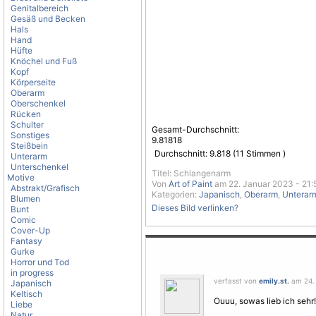
Genitalbereich
Gesäß und Becken
Hals
Hand
Hüfte
Knöchel und Fuß
Kopf
Körperseite
Oberarm
Oberschenkel
Rücken
Schulter
Gesamt-Durchschnitt:
Sonstiges
9.81818
Steißbein
Durchschnitt:
9.818
(
11
Stimmen )
Unterarm
Unterschenkel
Titel: Schlangenarm
Motive
Von
Art of Paint
am 22. Januar 2023 - 21:
Abstrakt/Grafisch
Kategorien:
Japanisch
,
Oberarm
,
Unterar
Blumen
Dieses Bild verlinken?
Bunt
Comic
Cover-Up
Fantasy
Gurke
Horror und Tod
in progress
verfasst von
emily.st.
am 24. 
Japanisch
Keltisch
Ouuu, sowas lieb ich sehr!
Liebe
Natur