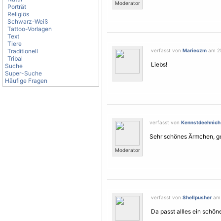
Moderator
Porträt
Religiös
Schwarz-Weiß
Tattoo-Vorlagen
Text
Tiere
Traditionell
verfasst von
Marieczm
am 25
Tribal
Liebs!
Suche
Super-Suche
Häufige Fragen
verfasst von
Kennstdeehnich
Sehr schönes Ärmchen, gef
Moderator
verfasst von
Shellpusher
am 
Da passt allles ein schön