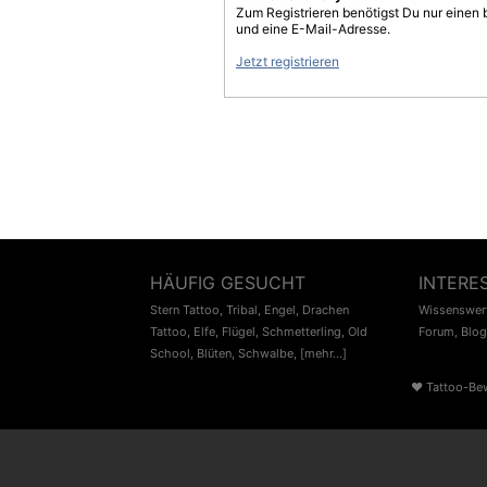
Zum Registrieren benötigst Du nur einen
und eine E-Mail-Adresse.
Jetzt registrieren
HÄUFIG GESUCHT
INTERE
Stern Tattoo
,
Tribal
,
Engel
,
Drachen
Wissenswert
Tattoo
,
Elfe
,
Flügel
,
Schmetterling
,
Old
Forum
,
Blog
School
,
Blüten
,
Schwalbe
,
[mehr...]
♥
Tattoo-Be