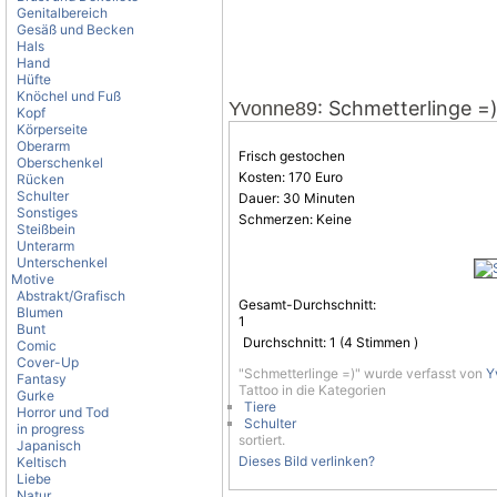
Genitalbereich
Gesäß und Becken
Hals
Hand
Hüfte
Knöchel und Fuß
: Schmetterlinge =
Yvonne89
Kopf
Körperseite
Oberarm
Frisch gestochen
Oberschenkel
Kosten: 170 Euro
Rücken
Schulter
Dauer: 30 Minuten
Sonstiges
Schmerzen: Keine
Steißbein
Unterarm
Unterschenkel
Motive
Abstrakt/Grafisch
Gesamt-Durchschnitt:
Blumen
1
Bunt
Durchschnitt:
1
(
4
Stimmen )
Comic
Cover-Up
"Schmetterlinge =)" wurde verfasst von
Y
Fantasy
Tattoo in die Kategorien
Gurke
Tiere
Horror und Tod
Schulter
in progress
sortiert.
Japanisch
Dieses Bild verlinken?
Keltisch
Liebe
Natur