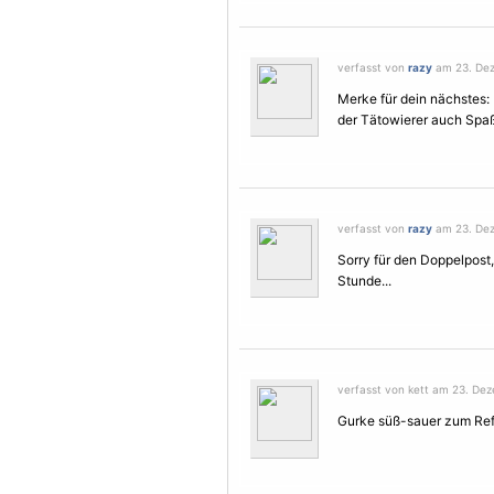
verfasst von
razy
am 23. Dez
Merke für dein nächstes:
der Tätowierer auch Spaß
verfasst von
razy
am 23. Dez
Sorry für den Doppelpost,
Stunde...
verfasst von kett am 23. Dez
Gurke süß-sauer zum Ref