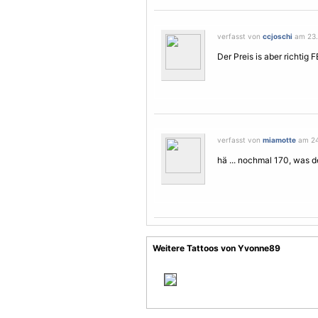
verfasst von
ccjoschi
am 23.
Der Preis is aber richtig 
verfasst von
miamotte
am 24
hä ... nochmal 170, was d
Weitere Tattoos von Yvonne89