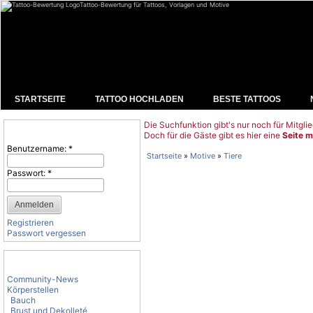
Tattoo-Bewertung für Tattoos, Vorlagen und Motive
STARTSEITE
TATTOO HOCHLADEN
BESTE TATTOOS
Die Suchfunktion gibt's nur noch für Mitglie
Benutzeranmeldung
Doch für die Gäste gibt es hier eine
Seite m
Benutzername:
*
Startseite
»
Motive
»
Tiere
Passwort:
*
Registrieren
Passwort vergessen
Tattoo-Kategorien
Community-News
Körperstellen
Bauch
Brust und Dekolleté