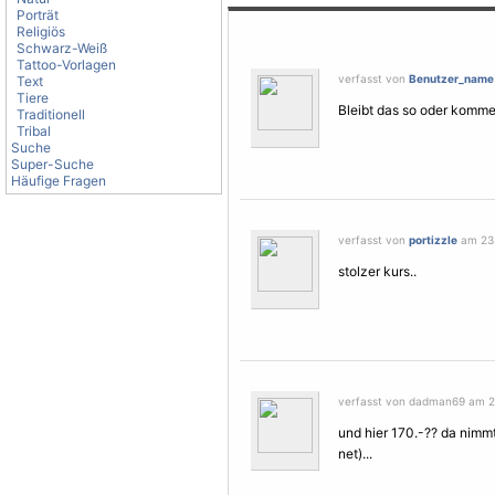
Porträt
Religiös
Schwarz-Weiß
Tattoo-Vorlagen
verfasst von
Benutzer_name
Text
Tiere
Bleibt das so oder komm
Traditionell
Tribal
Suche
Super-Suche
Häufige Fragen
verfasst von
portizzle
am 23.
stolzer kurs..
verfasst von dadman69 am 23
und hier 170.-?? da nimm
net)...