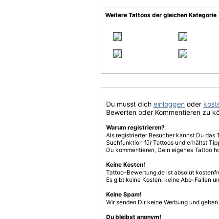
Weitere Tattoos der gleichen Kategorie
Du musst dich
einloggen
oder
koste
Bewerten oder Kommentieren zu k
Warum registrieren?
Als registrierter Besucher kannst Du das 
Suchfunktion für Tattoos und erhältst T
Du kommentieren, Dein eigenes Tattoo h
Keine Kosten!
Tattoo-Bewertung.de ist absolut kostenf
Es gibt keine Kosten, keine Abo-Fallen u
Keine Spam!
Wir senden Dir keine Werbung und geben D
Du bleibst anonym!