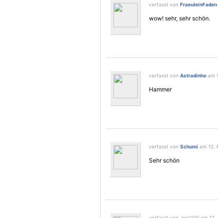
verfasst von
FraeuleinFaden
wow! sehr, sehr schön.
verfasst von
Astradinho
am 1
Hammer
verfasst von
Schumi
am 12. F
Sehr schön
verfasst von Jeck100 am 12. 