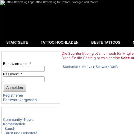
Tattoo-Bewertung für Tattoos, Vorlagen und Motive
STARTSEITE
TATTOO HOCHLADEN
BESTE TATTOOS
Die Suchfunktion gibt's nur noch für Mitglie
Benutzeranmeldung
Doch für die Gäste gibt es hier eine
Seite m
Benutzername:
*
Startseite
»
Motive
»
Schwarz-Weiß
Passwort:
*
Registrieren
Passwort vergessen
Tattoo-Kategorien
Community-News
Körperstellen
Bauch
Brust und Dekolleté