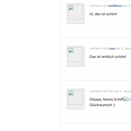
verfasst von
waldhexe
am 2. 
Ui, das ist schön!
verfasst von
Laya
am 2. Janu
Das ist wirklich schön!
verfasst von Sou am 2. Janua
Ohjaaa, feines Schiff
Glückwunsch :)