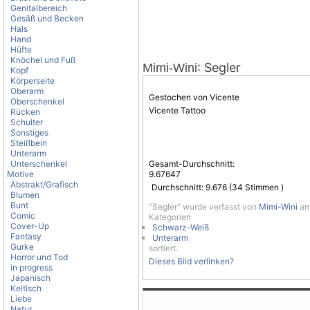
Genitalbereich
Gesäß und Becken
Hals
Hand
Hüfte
Knöchel und Fuß
: Segler
Mimi-Wini
Kopf
Körperseite
Oberarm
Gestochen von Vicente
Oberschenkel
Vicente Tattoo
Rücken
Schulter
Sonstiges
Steißbein
Unterarm
Unterschenkel
Gesamt-Durchschnitt:
Motive
9.67647
Abstrakt/Grafisch
Durchschnitt:
9.676
(
34
Stimmen )
Blumen
Bunt
"Segler" wurde verfasst von
Mimi-Wini
am 
Comic
Kategorien
Cover-Up
Schwarz-Weiß
Fantasy
Unterarm
Gurke
sortiert.
Horror und Tod
Dieses Bild verlinken?
in progress
Japanisch
Keltisch
Liebe
Natur