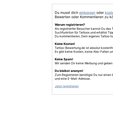
Du musst dich
einloggen
oder
koste
Bewerten oder Kommentieren zu k
Warum registrieren?
Als registrierter Besucher kannst Du das 
Suchfunktion für Tattoos und erhältst T
Du kommentieren, Dein eigenes Tattoo h
Keine Kosten!
Tattoo-Bewertung.de ist absolut kostenf
Es gibt keine Kosten, keine Abo-Fallen u
Keine Spam!
Wir senden Dir keine Werbung und geben D
Du bleibst anonym!
Zum Registrieren benötigst Du nur einen
und eine E-Mail-Adresse.
Jetzt registrieren