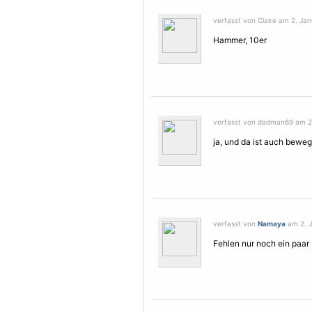
verfasst von Claire am 2. Jan
Hammer, 10er
verfasst von dadman69 am 2.
ja, und da ist auch beweg
verfasst von
Namaya
am 2. J
Fehlen nur noch ein paa