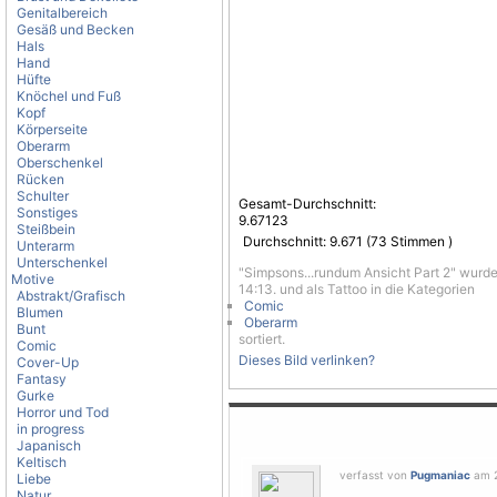
Genitalbereich
Gesäß und Becken
Hals
Hand
Hüfte
Knöchel und Fuß
Kopf
Körperseite
Oberarm
Oberschenkel
Rücken
Schulter
Gesamt-Durchschnitt:
Sonstiges
9.67123
Steißbein
Durchschnitt:
9.671
(
73
Stimmen )
Unterarm
Unterschenkel
"Simpsons...rundum Ansicht Part 2" wurd
Motive
14:13. und als Tattoo in die Kategorien
Abstrakt/Grafisch
Comic
Blumen
Oberarm
Bunt
sortiert.
Comic
Dieses Bild verlinken?
Cover-Up
Fantasy
Gurke
Horror und Tod
in progress
Japanisch
Keltisch
verfasst von
Pugmaniac
am 2
Liebe
Natur