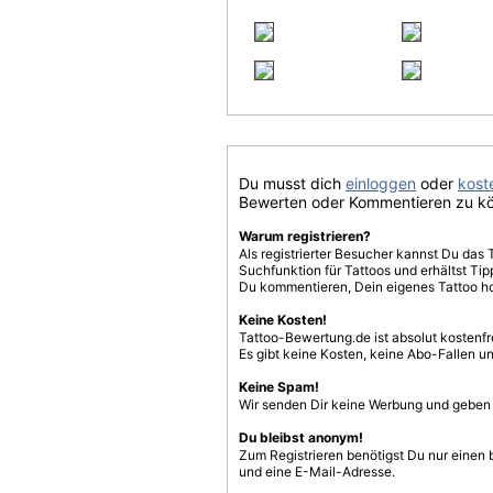
Du musst dich
einloggen
oder
koste
Bewerten oder Kommentieren zu k
Warum registrieren?
Als registrierter Besucher kannst Du das 
Suchfunktion für Tattoos und erhältst T
Du kommentieren, Dein eigenes Tattoo h
Keine Kosten!
Tattoo-Bewertung.de ist absolut kostenf
Es gibt keine Kosten, keine Abo-Fallen u
Keine Spam!
Wir senden Dir keine Werbung und geben D
Du bleibst anonym!
Zum Registrieren benötigst Du nur einen
und eine E-Mail-Adresse.