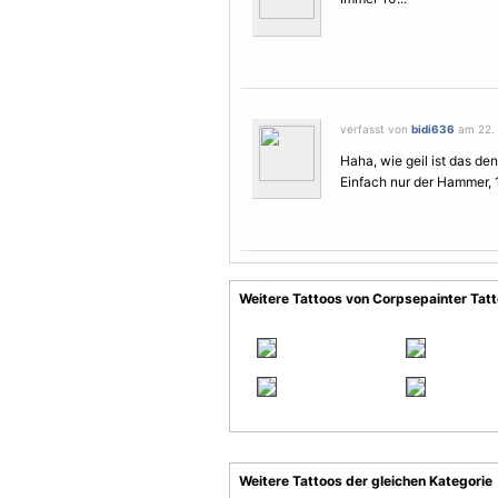
verfasst von
bidi636
am 22. J
Haha, wie geil ist das den
Einfach nur der Hammer,
Weitere Tattoos von Corpsepainter Tat
Weitere Tattoos der gleichen Kategorie