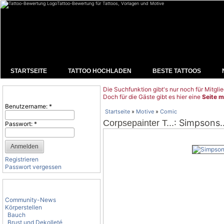
Tattoo-Bewertung für Tattoos, Vorlagen und Motive
STARTSEITE
TATTOO HOCHLADEN
BESTE TATTOOS
Die Suchfunktion gibt's nur noch für Mitglie
Benutzeranmeldung
Doch für die Gäste gibt es hier eine
Seite m
Benutzername:
*
Startseite
»
Motive
»
Comic
: Simpsons.
Corpsepainter T...
Passwort:
*
Registrieren
Passwort vergessen
Tattoo-Kategorien
Community-News
Körperstellen
Bauch
Brust und Dekolleté