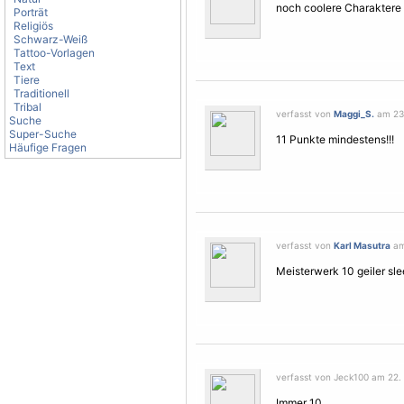
noch coolere Charaktere 
Porträt
Religiös
Schwarz-Weiß
Tattoo-Vorlagen
Text
Tiere
Traditionell
Tribal
verfasst von
Maggi_S.
am 23.
Suche
Super-Suche
11 Punkte mindestens!!!
Häufige Fragen
verfasst von
Karl Masutra
am
Meisterwerk 10 geiler sl
verfasst von Jeck100 am 22. 
Immer 10...