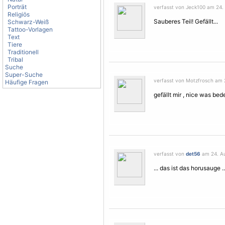
Porträt
verfasst von Jeck100 am 24. 
Religiös
Sauberes Teil! Gefällt...
Schwarz-Weiß
Tattoo-Vorlagen
Text
Tiere
Traditionell
Tribal
Suche
Super-Suche
verfasst von Motzfrosch am 2
Häufige Fragen
gefällt mir , nice was be
verfasst von
det56
am 24. Au
... das ist das horusauge ..