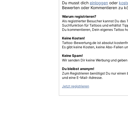
Du musst dich
einloggen
oder
koste
Bewerten oder Kommentieren zu k
Warum registrieren?
Als registrierter Besucher kannst Du das 
Suchfunktion für Tattoos und erhältst T
Du kommentieren, Dein eigenes Tattoo h
Keine Kosten!
Tattoo-Bewertung.de ist absolut kostenf
Es gibt keine Kosten, keine Abo-Fallen u
Keine Spam!
Wir senden Dir keine Werbung und geben D
Du bleibst anonym!
Zum Registrieren benötigst Du nur einen
und eine E-Mail-Adresse.
Jetzt registrieren