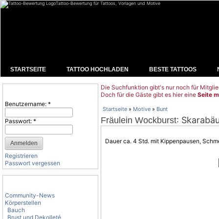
Tattoo-Bewertung für Tattoos, Vorlagen und Motive
STARTSEITE
TATTOO HOCHLADEN
BESTE TATTOOS
Die Suchfunktion gibt's nur noch für Mitglie
Benutzeranmeldung
Doch für die Gäste gibt es hier eine
Seite m
Benutzername:
*
Startseite
»
Motive
»
Bunt
: Skarabä
Fräulein Wockburst
Passwort:
*
Dauer ca. 4 Std. mit Kippenpausen,
Schm
Registrieren
Passwort vergessen
Tattoo-Kategorien
Community-News
Körperstellen
Bauch
Brust und Dekolleté