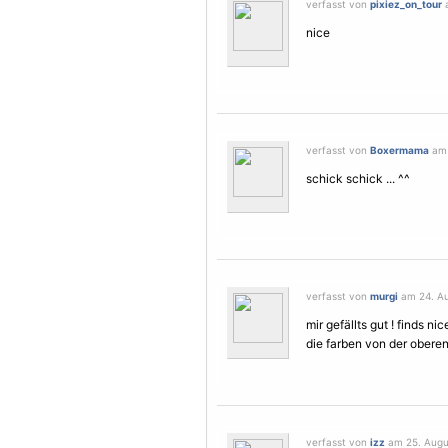
verfasst von
pixiez_on_tour
a
nice
verfasst von
Boxermama
am 
schick schick ... ^^
verfasst von
murgi
am 24. Au
mir gefällts gut ! finds nice
die farben von der oberen 
verfasst von
izz
am 25. Augus