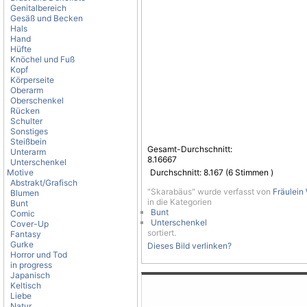
Genitalbereich
Gesäß und Becken
Hals
Hand
Hüfte
Knöchel und Fuß
Kopf
Körperseite
Oberarm
Oberschenkel
Rücken
Schulter
Sonstiges
Steißbein
Gesamt-Durchschnitt:
Unterarm
8.16667
Unterschenkel
Motive
Durchschnitt:
8.167
(
6
Stimmen )
Abstrakt/Grafisch
"Skarabäus" wurde verfasst von
Fräulein
Blumen
in die Kategorien
Bunt
Bunt
Comic
Unterschenkel
Cover-Up
sortiert.
Fantasy
Gurke
Dieses Bild verlinken?
Horror und Tod
in progress
Japanisch
Keltisch
Liebe
Natur