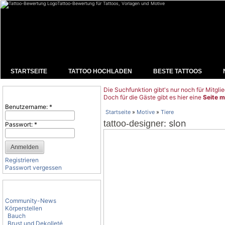
Tattoo-Bewertung für Tattoos, Vorlagen und Motive
STARTSEITE
TATTOO HOCHLADEN
BESTE TATTOOS
Die Suchfunktion gibt's nur noch für Mitglie
Benutzeranmeldung
Doch für die Gäste gibt es hier eine
Seite m
Benutzername:
*
Startseite
»
Motive
»
Tiere
: slon
tattoo-designer
Passwort:
*
Registrieren
Passwort vergessen
Tattoo-Kategorien
Community-News
Körperstellen
Bauch
Brust und Dekolleté