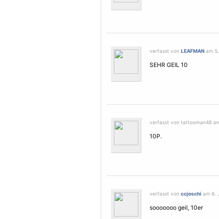
verfasst von
LEAFMAN
am 5.
SEHR GEIL 10
verfasst von tattooman48 am
10P.
verfasst von
ccjoschi
am 6. J
sooooooo geil, 10er