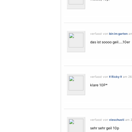
verfasst von
bin im garten
am
das ist soooo geil.....10er
verfasst von
¥ Ricky ¥
am 26.
klare 10P*
verfasst von
vieschusti
am 2
sehr sehr geil 10p