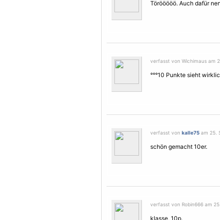
Törööööö. Auch dafür ne
verfasst von Wichimaus am 2
°°°10 Punkte sieht wirkli
verfasst von
kalle75
am 25. 
schön gemacht 10er.
verfasst von Robin666 am 25
klasse, 10p.