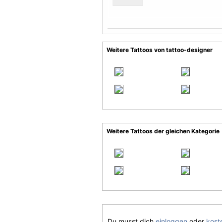
Weitere Tattoos von tattoo-designer
Weitere Tattoos der gleichen Kategorie
Du musst dich
einloggen
oder
koste