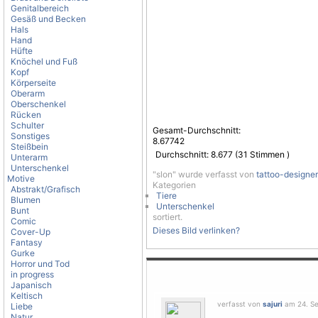
Genitalbereich
Gesäß und Becken
Hals
Hand
Hüfte
Knöchel und Fuß
Kopf
Körperseite
Oberarm
Oberschenkel
Rücken
Schulter
Gesamt-Durchschnitt:
Sonstiges
8.67742
Steißbein
Durchschnitt:
8.677
(
31
Stimmen )
Unterarm
Unterschenkel
"slon" wurde verfasst von
tattoo-designer
Motive
Kategorien
Abstrakt/Grafisch
Tiere
Blumen
Unterschenkel
Bunt
sortiert.
Comic
Dieses Bild verlinken?
Cover-Up
Fantasy
Gurke
Horror und Tod
in progress
Japanisch
Keltisch
verfasst von
sajuri
am 24. Se
Liebe
Natur