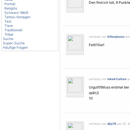
Den find ich toll, 9 Punkte
Porträt
Religiös
Schwarz-Weiß
Tattoo-Vorlagen
Text
Tiere
Traditionell
Tribal
verfasst von
Killerplauze
am 
Suche
Super-Suche
Fett!10er!
Häufige Fragen
verfasst von
Inked Culture
am
Urgut!!!(Muss erstmal bei
spät;))
10
verfasst von
dija76
am 25. S