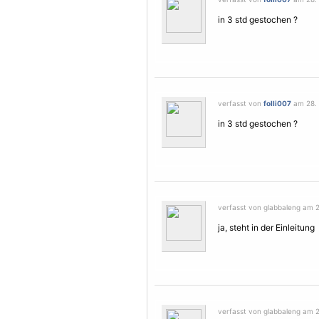
in 3 std gestochen ?
verfasst von
folli007
am 28. 
in 3 std gestochen ?
verfasst von glabbaleng am 2
ja, steht in der Einleitung
verfasst von glabbaleng am 2