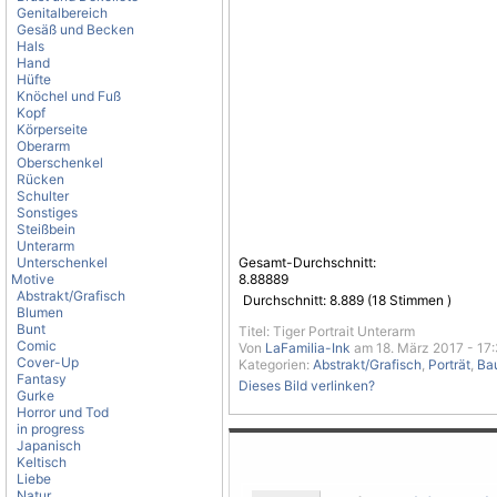
Genitalbereich
Gesäß und Becken
Hals
Hand
Hüfte
Knöchel und Fuß
Kopf
Körperseite
Oberarm
Oberschenkel
Rücken
Schulter
Sonstiges
Steißbein
Unterarm
Unterschenkel
Gesamt-Durchschnitt:
Motive
8.88889
Abstrakt/Grafisch
Durchschnitt:
8.889
(
18
Stimmen )
Blumen
Bunt
Titel: Tiger Portrait Unterarm
Comic
Von
LaFamilia-Ink
am 18. März 2017 - 17:
Cover-Up
Kategorien:
Abstrakt/Grafisch
,
Porträt
,
Ba
Fantasy
Dieses Bild verlinken?
Gurke
Horror und Tod
in progress
Japanisch
Keltisch
Liebe
Natur