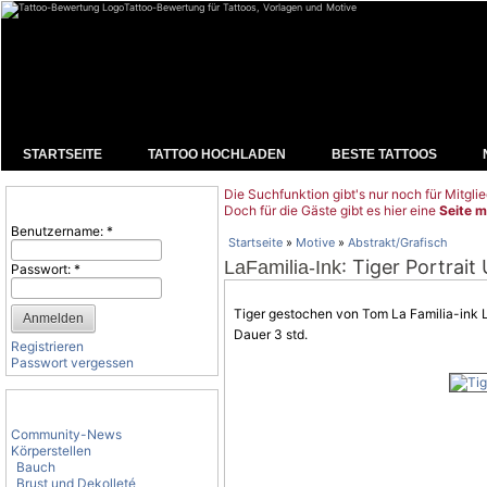
Tattoo-Bewertung für Tattoos, Vorlagen und Motive
STARTSEITE
TATTOO HOCHLADEN
BESTE TATTOOS
Die Suchfunktion gibt's nur noch für Mitglie
Benutzeranmeldung
Doch für die Gäste gibt es hier eine
Seite m
Benutzername:
*
Startseite
»
Motive
»
Abstrakt/Grafisch
: Tiger Portrai
LaFamilia-Ink
Passwort:
*
Tiger gestochen von Tom La Familia-ink
Dauer 3 std.
Registrieren
Passwort vergessen
Tattoo-Kategorien
Community-News
Körperstellen
Bauch
Brust und Dekolleté