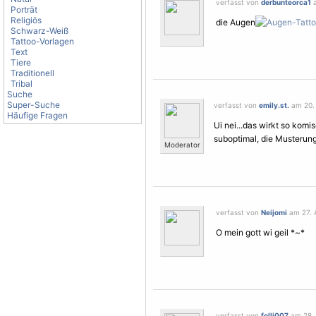
verfasst von
derbunteorca1
a
Porträt
Religiös
die Augen
Schwarz-Weiß
Tattoo-Vorlagen
Text
Tiere
Traditionell
Tribal
Suche
Super-Suche
verfasst von
emily.st.
am 20. 
Häufige Fragen
Ui nei...das wirkt so komis
suboptimal, die Musterung
Moderator
verfasst von
Neijomi
am 27. A
O mein gott wi geil *~*
verfasst von
folli007
am 28. 