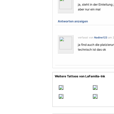
ja, steht in der Einleitung 
aber nur ein mal
Antworten anzeigen
verfasst von
Nadine123
am 29
ja find auch die platzieru
technisch ist das ok
Weitere Tattoos von LaFamilia-Ink