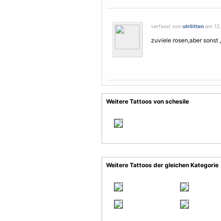
verfasst von
utrilitten
am 12. 
zuviele rosen,aber sonst 
Weitere Tattoos von schesile
Weitere Tattoos der gleichen Kategorie