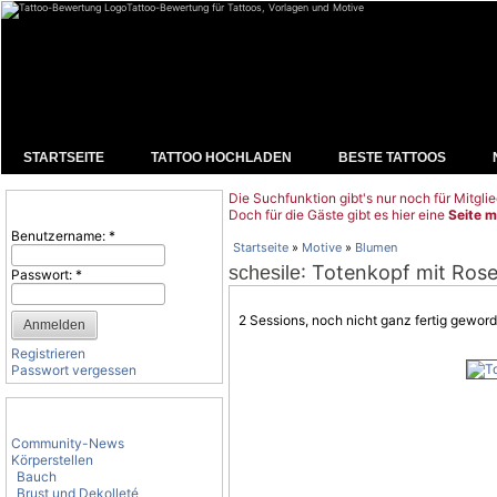
Tattoo-Bewertung für Tattoos, Vorlagen und Motive
STARTSEITE
TATTOO HOCHLADEN
BESTE TATTOOS
Die Suchfunktion gibt's nur noch für Mitglie
Benutzeranmeldung
Doch für die Gäste gibt es hier eine
Seite m
Benutzername:
*
Startseite
»
Motive
»
Blumen
: Totenkopf mit Ros
schesile
Passwort:
*
2 Sessions, noch nicht ganz fertig geword
Registrieren
Passwort vergessen
Tattoo-Kategorien
Community-News
Körperstellen
Bauch
Brust und Dekolleté