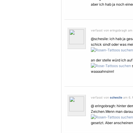
aber ich hab ja noch eine
verfasst von eringobragh am 
@schesile: ich hab ja ge
schick sind! oder was me
an der stelle würd ich au
s
waaaahnsinn!
verfasst von
schesile
am 6. M
@ eringobragh: hinter dem
Zeichen.Wenn man darauf
gesetzt. Aber anscheinen