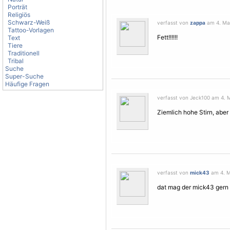
Porträt
Religiös
Schwarz-Weiß
verfasst von
zappa
am 4. Mai
Tattoo-Vorlagen
Fett!!!!!!
Text
Tiere
Traditionell
Tribal
Suche
Super-Suche
Häufige Fragen
verfasst von Jeck100 am 4. M
Ziemlich hohe Stirn, aber 
verfasst von
mick43
am 4. M
dat mag der mick43 gern hab