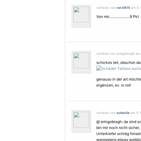
verfasst von
ron 0815
am 5. M
Von mir......................9 Pkt
verfasst von eringobragh am 
schickes teil, obschon d
genauso in der art möcht
ergänzen, ev. in rot!
verfasst von
schesile
am 5. M
@ eringobragh: da sind 
bin mir noch nicht sicher
Unterkiefer schräg hinset
wenigstens etwas weiblich