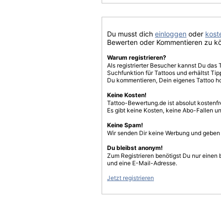
Du musst dich
einloggen
oder
koste
Bewerten oder Kommentieren zu k
Warum registrieren?
Als registrierter Besucher kannst Du das 
Suchfunktion für Tattoos und erhältst T
Du kommentieren, Dein eigenes Tattoo h
Keine Kosten!
Tattoo-Bewertung.de ist absolut kostenf
Es gibt keine Kosten, keine Abo-Fallen u
Keine Spam!
Wir senden Dir keine Werbung und geben D
Du bleibst anonym!
Zum Registrieren benötigst Du nur einen
und eine E-Mail-Adresse.
Jetzt registrieren