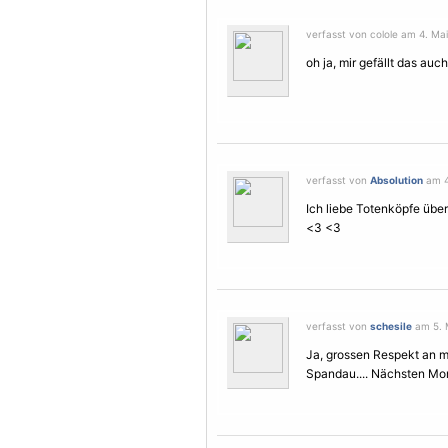
verfasst von colole am 4. Mai
oh ja, mir gefällt das auch
verfasst von
Absolution
am 4
Ich liebe Totenköpfe über
<3 <3
verfasst von
schesile
am 5. M
Ja, grossen Respekt an m
Spandau.... Nächsten Mo