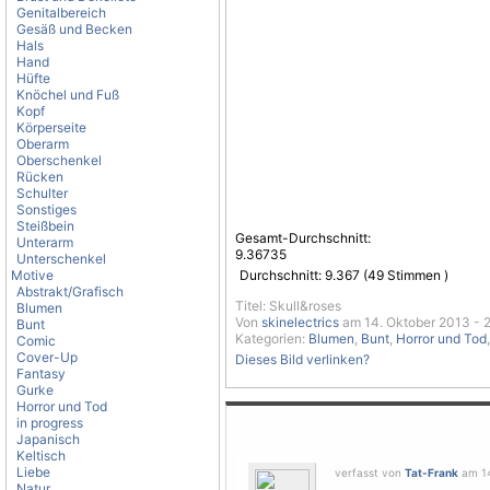
Genitalbereich
Gesäß und Becken
Hals
Hand
Hüfte
Knöchel und Fuß
Kopf
Körperseite
Oberarm
Oberschenkel
Rücken
Schulter
Sonstiges
Steißbein
Gesamt-Durchschnitt:
Unterarm
9.36735
Unterschenkel
Motive
Durchschnitt:
9.367
(
49
Stimmen )
Abstrakt/Grafisch
Titel: Skull&roses
Blumen
Von
skinelectrics
am 14. Oktober 2013 - 
Bunt
Kategorien:
Blumen
,
Bunt
,
Horror und Tod
Comic
Cover-Up
Dieses Bild verlinken?
Fantasy
Gurke
Horror und Tod
in progress
Japanisch
Keltisch
Liebe
verfasst von
Tat-Frank
am 14
Natur