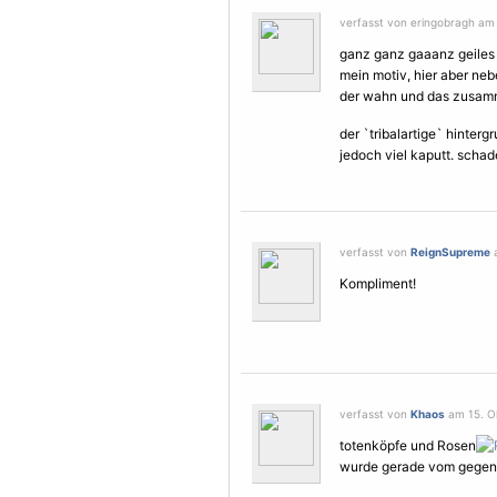
verfasst von eringobragh am 
ganz ganz gaaanz geiles t
mein motiv, hier aber ne
der wahn und das zusamme
der `tribalartige` hinter
jedoch viel kaputt. schade
verfasst von
ReignSupreme
a
Kompliment!
verfasst von
Khaos
am 15. Ok
totenköpfe und Rosen
wurde gerade vom gegente