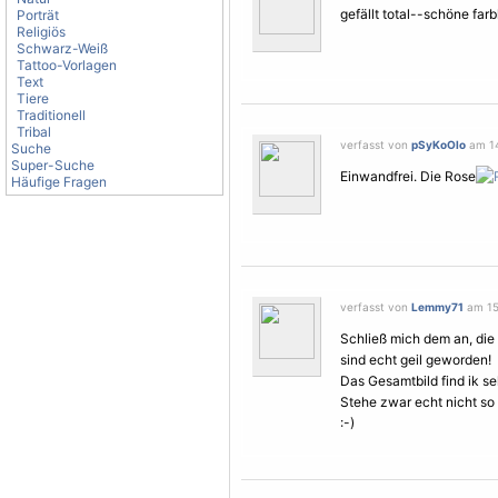
gefällt total--schöne far
Porträt
Religiös
Schwarz-Weiß
Tattoo-Vorlagen
Text
Tiere
Traditionell
Tribal
verfasst von
pSyKoOlo
am 14
Suche
Super-Suche
Einwandfrei. Die Rose
Häufige Fragen
verfasst von
Lemmy71
am 15.
Schließ mich dem an, die
sind echt geil geworden!
Das Gesamtbild find ik se
Stehe zwar echt nicht so 
:-)