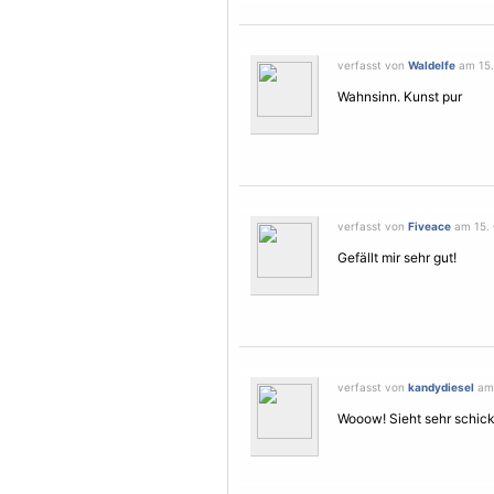
verfasst von
Waldelfe
am 15.
Wahnsinn. Kunst pur
verfasst von
Fiveace
am 15. 
Gefällt mir sehr gut!
verfasst von
kandydiesel
am 
Wooow! Sieht sehr schick