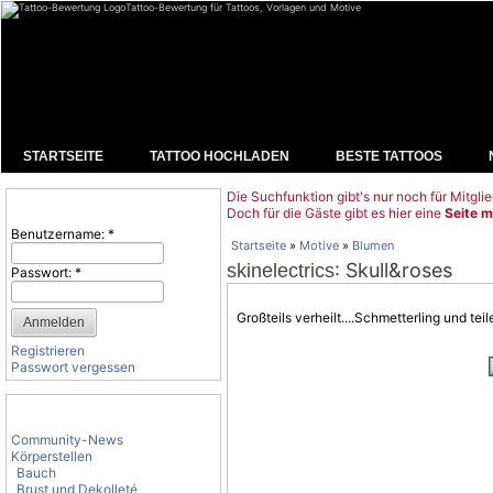
Tattoo-Bewertung für Tattoos, Vorlagen und Motive
STARTSEITE
TATTOO HOCHLADEN
BESTE TATTOOS
Die Suchfunktion gibt's nur noch für Mitglie
Benutzeranmeldung
Doch für die Gäste gibt es hier eine
Seite m
Benutzername:
*
Startseite
»
Motive
»
Blumen
: Skull&roses
skinelectrics
Passwort:
*
Großteils verheilt....
Schmetterling
und teile
Registrieren
Passwort vergessen
Tattoo-Kategorien
Community-News
Körperstellen
Bauch
Brust und Dekolleté