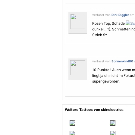
verfasst von
Dirk.Diggler
am 
Rosen Top, Schädel
dunkel.. !?),
Schmetterlin
Strich 9*
verfasst von
Sonnenkind80
a
10 Punkte ! Auch wenn mi
liegt ja eh nicht im Fokus
super geworden.
Weitere Tattoos von skinelectrics