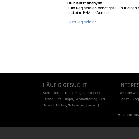
Du bleibst anonym!
Zum Registrieren benötigst Du nur einen
und eine E-Mail-Adresse.
Jetzt registrieren
HÄUFIG GESUCHT
INTERE
Stern Tattoo
,
Tribal
,
Engel
,
Drachen
Wissenswert
Tattoo
,
Elfe
,
Flügel
,
Schmetterling
,
Old
Forum
,
Blog
School
,
Blüten
,
Schwalbe
,
[mehr...]
♥
Tattoo-Be