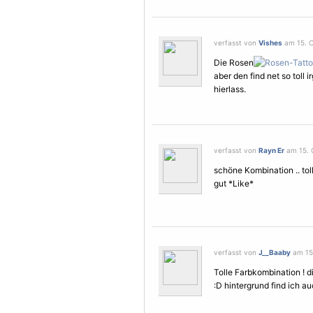
verfasst von
Vishes
am 15. O
Die Rosen
aber den find net so toll 
hierlass.
verfasst von
Rayn Er
am 15. O
schöne Kombination .. toll
gut *Like*
verfasst von
J__Baaby
am 15.
Tolle Farbkombination ! 
:D hintergrund find ich a