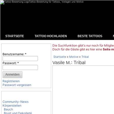
Tattoo-Bewertung für Tattoos, Vorlagen und Motive
STARTSEITE
TATTOO HOCHLADEN
BESTE TATTOOS
Die Suchfunktion gibt's nur noch für Mitglie
Benutzeranmeldung
Doch für die Gäste gibt es hier eine
Seite m
Benutzername:
*
Startseite
»
Motive
»
Tribal
: Tribal
Vasile M.
Passwort:
*
Registrieren
Passwort vergessen
Tattoo-Kategorien
Community-News
Körperstellen
Bauch
Brust und Dekolleté