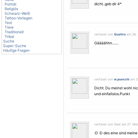
dicht..geb dir 4*
Porträt
Religiös
Schwarz-Weiß
Tattoo-Vorlagen
Text
Tiere
Traditionell
verfasst von
Quattro
am 26. 
Tribal
Suche
Gäääähhn.......
Super-Suche
Häufige Fragen
verfasst von
w.pueschi
am 26
Dicht. Du meinst wohl nic
und einfallslos.Punkt
verfasst von Gast am 27. Mai
:D :D des eine sind meine