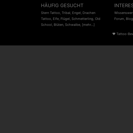
HÄUFIG GESUCHT
INTERE
Stern Tattoo
,
Tribal
,
Engel
,
Drachen
Wissenswert
Tattoo
,
Elfe
,
Flügel
,
Schmetterling
,
Old
Forum
,
Blog
School
,
Blüten
,
Schwalbe
,
[mehr...]
♥
Tattoo-Be