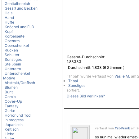
Genitalbereich
Gesäß und Becken
Hals
Hand
Hüfte
Knöchel und Fuß
Kopf
Körperseite
Oberarm
Oberschenkel
Rücken
Schulter
Gesamt-Durchschnitt:
Sonstiges
1.83333
Steißbein
Durchschnitt:
1.833
(
6
Stimmen )
Unterarm
Unterschenkel
"Tribal" wurde verfasst von
Vasile M.
am 26
Motive
Tribal
Abstrakt/Grafisch
Sonstiges
Blumen
sortiert.
Bunt
Dieses Bild verlinken?
Comic
Cover-Up
Fantasy
Gurke
Horror und Tod
in progress
Japanisch
verfasst von
Tat-Frank
am 26
Keltisch
Liebe
so nun mal wieder ernst:
Natur