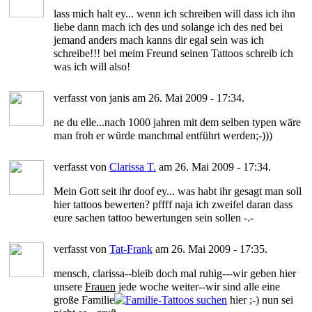
lass mich halt ey... wenn ich schreiben will dass ich ihn
liebe dann mach ich des und solange ich des ned bei
jemand anders mach kanns dir egal sein was ich
schreibe!!! bei meim Freund seinen Tattoos schreib ich
was ich will also!
verfasst von janis am 26. Mai 2009 - 17:34.
ne du elle...nach 1000 jahren mit dem selben typen wäre
man froh er würde manchmal entführt werden;-)))
verfasst von
Clarissa T.
am 26. Mai 2009 - 17:34.
Mein Gott seit ihr doof ey... was habt ihr gesagt man soll
hier tattoos bewerten? pffff naja ich zweifel daran dass
eure sachen tattoo bewertungen sein sollen -.-
verfasst von
Tat-Frank
am 26. Mai 2009 - 17:35.
mensch, clarissa--bleib doch mal ruhig---wir geben hier
unsere
Frauen
jede woche weiter--wir sind alle eine
große Familie
hier ;-) nun sei