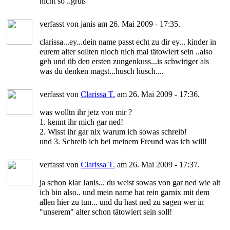
nicht so ..gruß
verfasst von janis am 26. Mai 2009 - 17:35.
clarissa...ey...dein name passt echt zu dir ey... kinder in
eurem alter sollten nioch nich mal tätowiert sein ..also
geh und üb den ersten zungenkuss...is schwiriger als
was du denken magst...husch husch....
verfasst von
Clarissa T.
am 26. Mai 2009 - 17:36.
was wolltn ihr jetz von mir ?
1. kennt ihr mich gar ned!
2. Wisst ihr gar nix warum ich sowas schreib!
und 3. Schreib ich bei meinem Freund was ich will!
verfasst von
Clarissa T.
am 26. Mai 2009 - 17:37.
ja schon klar Janis... du weist sowas von gar ned wie alt
ich bin also.. und mein name hat rein garnix mit dem
allen hier zu tun... und du hast ned zu sagen wer in
"unserem" alter schon tätowiert sein soll!