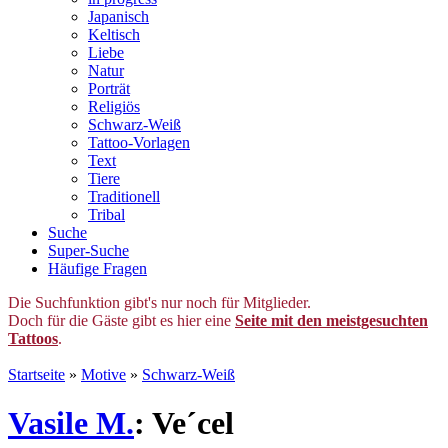
Japanisch
Keltisch
Liebe
Natur
Porträt
Religiös
Schwarz-Weiß
Tattoo-Vorlagen
Text
Tiere
Traditionell
Tribal
Suche
Super-Suche
Häufige Fragen
Die Suchfunktion gibt's nur noch für Mitglieder.
Doch für die Gäste gibt es hier eine
Seite mit den meistgesuchten
Tattoos
.
Startseite
»
Motive
»
Schwarz-Weiß
Vasile M.
: Ve´cel