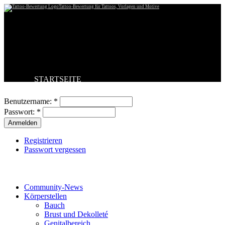
Tattoo-Bewertung für Tattoos, Vorlagen und Motive
STARTSEITE
Benutzeranmeldung
TATTOO HOCHLADEN
BESTE TATTOOS
Benutzername:
*
NEUESTE TATTOOS
Passwort:
*
KOMMENTARE
FORUM
HILFE
Registrieren
Passwort vergessen
Tattoo-Kategorien
Community-News
Körperstellen
Bauch
Brust und Dekolleté
Genitalbereich