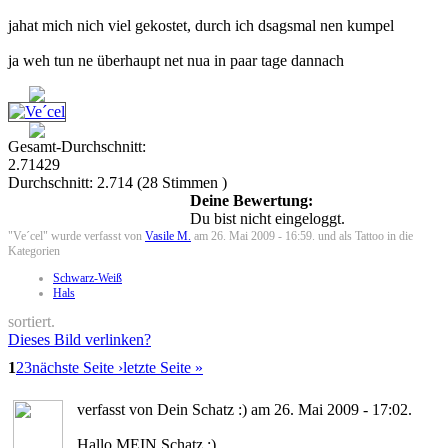
jahat mich nich viel gekostet, durch ich dsagsmal nen kumpel
ja weh tun ne überhaupt net nua in paar tage dannach
Gesamt-Durchschnitt:
2.71429
Durchschnitt:
2.714
(
28
Stimmen )
Deine Bewertung:
Du bist nicht eingeloggt.
"Ve´cel" wurde verfasst von
Vasile M.
am 26. Mai 2009 - 16:59. und als Tattoo in die
Kategorien
Schwarz-Weiß
Hals
sortiert.
Dieses Bild verlinken?
1
2
3
nächste Seite ›
letzte Seite »
verfasst von Dein Schatz :) am 26. Mai 2009 - 17:02.
Hallo MEIN Schatz :)