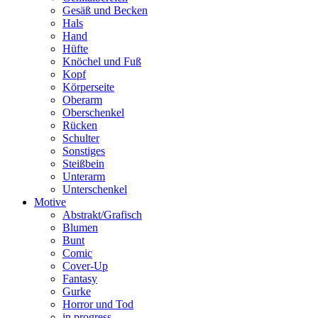
Gesäß und Becken
Hals
Hand
Hüfte
Knöchel und Fuß
Kopf
Körperseite
Oberarm
Oberschenkel
Rücken
Schulter
Sonstiges
Steißbein
Unterarm
Unterschenkel
Motive
Abstrakt/Grafisch
Blumen
Bunt
Comic
Cover-Up
Fantasy
Gurke
Horror und Tod
in progress