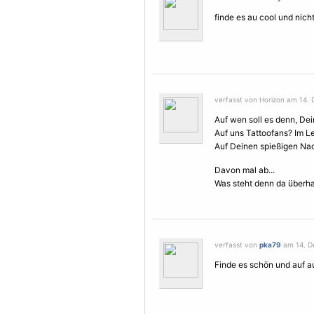
finde es au cool und nicht 
verfasst von Horizon am 14. 
Auf wen soll es denn, De
Auf uns Tattoofans? Im L
Auf Deinen spießigen Nac
Davon mal ab...
Was steht denn da überhau
verfasst von
pka79
am 14. D
Finde es schön und auf a