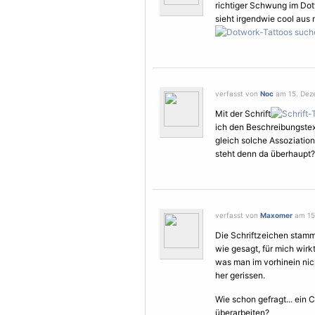
richtiger Schwung im Do
sieht irgendwie cool aus
verfasst von
Noc
am 15. Deze
Mit der Schrift
ich den Beschreibungstext
gleich solche Assoziatione
steht denn da überhaupt?
verfasst von
Maxomer
am 15.
Die Schriftzeichen stam
wie gesagt, für mich wir
was man im vorhinein nich
her gerissen.
Wie schon gefragt... ein
überarbeiten?