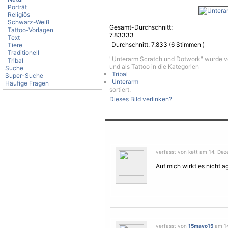
Porträt
Religiös
Schwarz-Weiß
Gesamt-Durchschnitt:
Tattoo-Vorlagen
7.83333
Text
Durchschnitt:
7.833
(
6
Stimmen )
Tiere
Traditionell
"Unterarm Scratch und Dotwork" wurde v
Tribal
und als Tattoo in die Kategorien
Suche
Tribal
Super-Suche
Unterarm
Häufige Fragen
sortiert.
Dieses Bild verlinken?
verfasst von kett am 14. Dez
Auf mich wirkt es nicht a
verfasst von
15mayo15
am 14