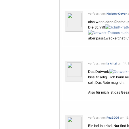
verfasst von
Narben-Cover
a
also wenn dann überhau
Die Schrift
aber passt,wackelt,hat luf
verfasst von
la kritzi
am 14. 
Das Dotwork
bissl friselig... ich kann
soll. Das Rote mag ich.
Also für mich ist das Ges
verfasst von
Pez3001
am 15.
Bin bei la kritzi. Nur find