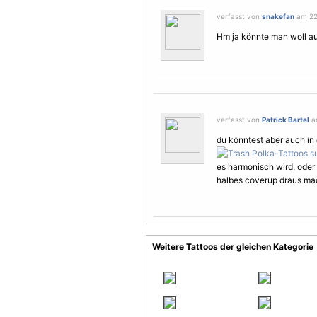
verfasst von
snakefan
am 22.
Hm ja könnte man woll 
verfasst von
Patrick Bartel
am
du könntest aber auch in 
es harmonisch wird, oder
halbes coverup draus ma
Weitere Tattoos der gleichen Kategorie