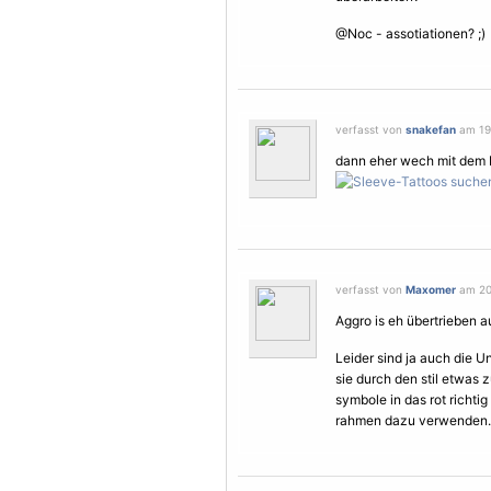
@Noc - assotiationen? ;)
verfasst von
snakefan
am 19.
dann eher wech mit dem
verfasst von
Maxomer
am 20.
Aggro is eh übertrieben a
Leider sind ja auch die U
sie durch den stil etwas zu
symbole in das rot richti
rahmen dazu verwenden.