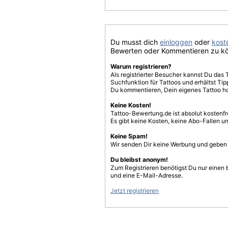
Du musst dich
einloggen
oder
koste
Bewerten oder Kommentieren zu k
Warum registrieren?
Als registrierter Besucher kannst Du das 
Suchfunktion für Tattoos und erhältst T
Du kommentieren, Dein eigenes Tattoo h
Keine Kosten!
Tattoo-Bewertung.de ist absolut kostenf
Es gibt keine Kosten, keine Abo-Fallen u
Keine Spam!
Wir senden Dir keine Werbung und geben D
Du bleibst anonym!
Zum Registrieren benötigst Du nur einen
und eine E-Mail-Adresse.
Jetzt registrieren