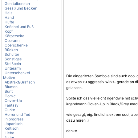
Genitalbereich
Gesäß und Becken
Hals
Hand
Hüfte
Knöchel und Fuß
Kopf
Körperseite
Oberarm
Oberschenkel
Rücken
Schulter
Sonstiges
Steißbein
Unterarm
Unterschenkel
Die eingeritzten Symbole sind auch cool
Motive
es etwas zu aggressiv wirkt.. gerade an d
Abstrakt/Grafisch
Blumen
gelassen.
Bunt
Comic
Sollte ich das vielleicht irgendwie mit s
Cover-Up
irgendwann Cover-Up in Black/Grey mache
Fantasy
Gurke
Horror und Tod
wie gesagt, eig. find ichs extrem cool,
in progress
dazu hören :)
Japanisch
Keltisch
danke
Liebe
Natur