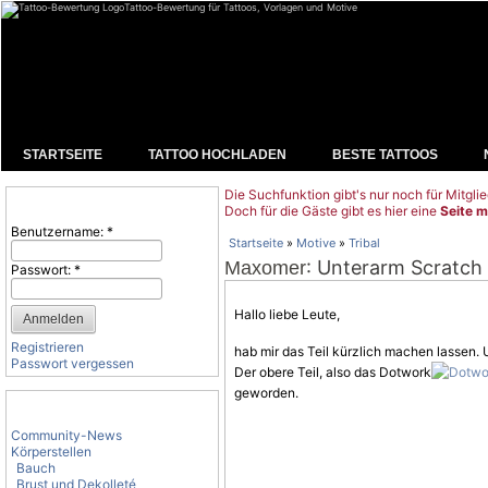
Tattoo-Bewertung für Tattoos, Vorlagen und Motive
STARTSEITE
TATTOO HOCHLADEN
BESTE TATTOOS
Die Suchfunktion gibt's nur noch für Mitglie
Benutzeranmeldung
Doch für die Gäste gibt es hier eine
Seite m
Benutzername:
*
Startseite
»
Motive
»
Tribal
: Unterarm Scratch
Maxomer
Passwort:
*
Hallo liebe Leute,
Registrieren
hab mir das Teil kürzlich machen lassen
Passwort vergessen
Der obere Teil, also das Dotwork
geworden.
Tattoo-Kategorien
Community-News
Körperstellen
Bauch
Brust und Dekolleté