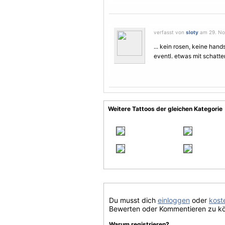
verfasst von
sloty
am 29. No
... kein rosen, keine hand
eventl. etwas mit schatten 
Weitere Tattoos der gleichen Kategorie
Du musst dich
einloggen
oder
koste
Bewerten oder Kommentieren zu k
Warum registrieren?