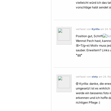
vielleicht würd ich das ta
vorschläge habt sendet si
verfasst von
Kyrilla
am 24. N
Position gut, Schrift
Wennst Pech hast, kannst 
(B+T/g+e)
Motiv
muss jed
sauber. Erweitern? Links
*gg*
verfasst von
sloty
am 24. No
@ Kyrilla: danke, die erwe
umgesetzt ist es wirklich
werde ein besseres foto 
erkennen und ich hoffe da
richtigen
Pflege
:)