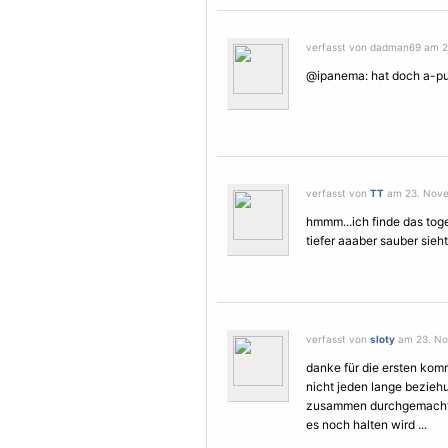
verfasst von dadman69 am 2
@ipanema: hat doch a-pun
verfasst von
TT
am 23. Nove
hmmm...ich finde das toge
tiefer aaaber sauber sieh
verfasst von
sloty
am 23. No
danke für die ersten kom
nicht jeden lange bezieh
zusammen durchgemacht ha
es noch halten wird ...