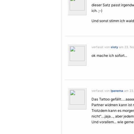
dieser Satz passt irgendw
ich. ;-)
Und sonst stimm ich waldh
verfasst von
sloty
am 23. No
ok mache ich sofort...
verfasst von
Ipanema
am 23.
Das Tattoo gefällt.....aa
Partner widmen kann ist 
Trotzdem kann es morgen a
nicht"....jaja..., aber jede
Und vorallem... wie gerne