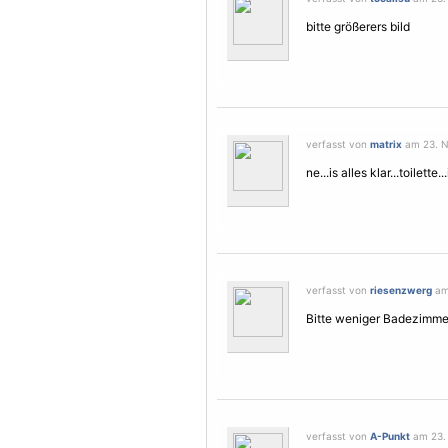
bitte größerers bild
verfasst von
matrix
am 23. N
ne...is alles klar...toilette.
verfasst von
riesenzwerg
am
Bitte weniger Badezimmer
verfasst von
A-Punkt
am 23. 