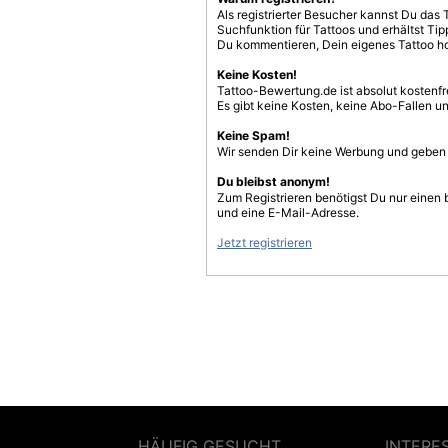
Als registrierter Besucher kannst Du das 
Suchfunktion für Tattoos und erhältst T
Du kommentieren, Dein eigenes Tattoo h
Keine Kosten!
Tattoo-Bewertung.de ist absolut kostenf
Es gibt keine Kosten, keine Abo-Fallen u
Keine Spam!
Wir senden Dir keine Werbung und geben D
Du bleibst anonym!
Zum Registrieren benötigst Du nur einen
und eine E-Mail-Adresse.
Jetzt registrieren
HÄUFIG GESUCHT
INTERE