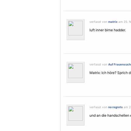
verfasst von
matrix
am 25. N
luft inner birne hadder.
verfasst von
Auf Frauensuch
Matrix: Ich höre? Sprich 
verfasst von
no regrets
am 25
und an die handschellen 