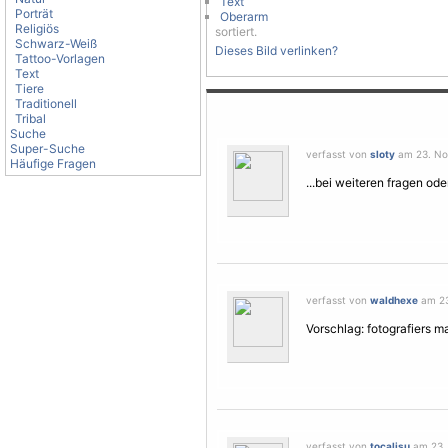
Text
Porträt
Oberarm
Religiös
sortiert.
Schwarz-Weiß
Dieses Bild verlinken?
Tattoo-Vorlagen
Text
Tiere
Traditionell
Tribal
Suche
Super-Suche
verfasst von
sloty
am 23. No
Häufige Fragen
...bei weiteren fragen ode
verfasst von
waldhexe
am 23
Vorschlag: fotografiers ma
verfasst von
tocalisu
am 23. 