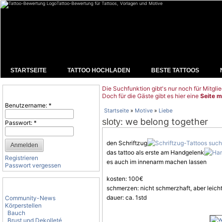
Tattoo-Bewertung für Tattoos, Vorlagen und Motive
STARTSEITE
TATTOO HOCHLADEN
BESTE TATTOOS
Die Suchfunktion gibt's nur noch für Mitglie
Benutzeranmeldung
Doch für die Gäste gibt es hier eine
Seite m
Benutzername:
*
Startseite
»
Motive
»
Liebe
: we belong together
sloty
Passwort:
*
den Schriftzug
das tattoo als erste am Handgelenk
Registrieren
es auch im innenarm machen lassen
Passwort vergessen
kosten: 100€
Tattoo-Kategorien
schmerzen: nicht schmerzhaft, aber leich
dauer: ca. 1std
Community-News
Körperstellen
Bauch
Brust und Dekolleté