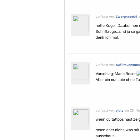
verfasst von
Zwergnase06
a
nette Kugel :D...aber nee
Schriftzüge...sind ja so 
denk ich mal.
verfasst von
Auf Frauensuch
Vorschlag: Mach Rosen
Aber bin nur Laie ohne Ta
verfasst von
sloty
am 25. No
wenn du tattoos hast zeigt
rosen eher nicht, was mit
ausschaut...