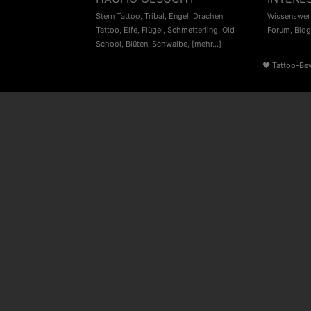
Stern Tattoo
,
Tribal
,
Engel
,
Drachen
Wissenswert
Tattoo
,
Elfe
,
Flügel
,
Schmetterling
,
Old
Forum
,
Blog
School
,
Blüten
,
Schwalbe
,
[mehr...]
♥
Tattoo-Be