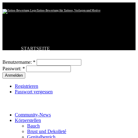
Tattoo-Bewertung für Tattoos, Vorlagen und Motive
STARTSEITE
Benutzeranmeldung
TATTOO HOCHLADEN
BESTE TATTOOS
Benutzername:
*
NEUESTE TATTOOS
Passwort:
*
KOMMENTARE
FORUM
HILFE
Registrieren
Passwort vergessen
Tattoo-Kategorien
Community-News
Körperstellen
Bauch
Brust und Dekolleté
Genitalbereich