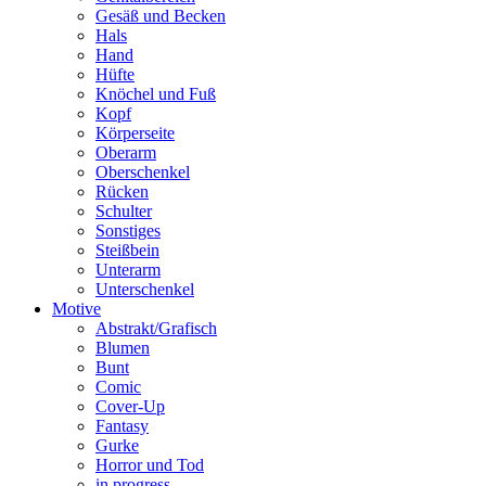
Gesäß und Becken
Hals
Hand
Hüfte
Knöchel und Fuß
Kopf
Körperseite
Oberarm
Oberschenkel
Rücken
Schulter
Sonstiges
Steißbein
Unterarm
Unterschenkel
Motive
Abstrakt/Grafisch
Blumen
Bunt
Comic
Cover-Up
Fantasy
Gurke
Horror und Tod
in progress