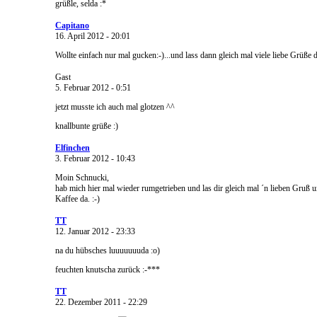
grüßle, selda :*
Capitano
16. April 2012 - 20:01
Wollte einfach nur mal gucken:-)...und lass dann gleich mal viele liebe Grüße
Gast
5. Februar 2012 - 0:51
jetzt musste ich auch mal glotzen ^^
knallbunte grüße :)
Elfinchen
3. Februar 2012 - 10:43
Moin Schnucki,
hab mich hier mal wieder rumgetrieben und las dir gleich mal ´n lieben Gruß u
Kaffee da. :-)
TT
12. Januar 2012 - 23:33
na du hübsches luuuuuuuda :o)
feuchten knutscha zurück :-***
TT
22. Dezember 2011 - 22:29