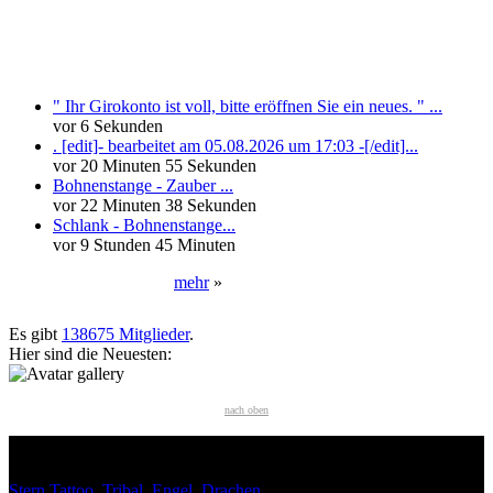
Neueste Kommentare
" Ihr Girokonto ist voll, bitte eröffnen Sie ein neues. " ...
vor 6 Sekunden
. [edit]- bearbeitet am 05.08.2026 um 17:03 -[/edit]...
vor 20 Minuten 55 Sekunden
Bohnenstange - Zauber ...
vor 22 Minuten 38 Sekunden
Schlank - Bohnenstange...
vor 9 Stunden 45 Minuten
mehr
»
Neueste User
Es gibt
138675 Mitglieder
.
Hier sind die Neuesten:
nach oben
HÄUFIG GESUCHT
Stern Tattoo
,
Tribal
,
Engel
,
Drachen
INTERESSANTES