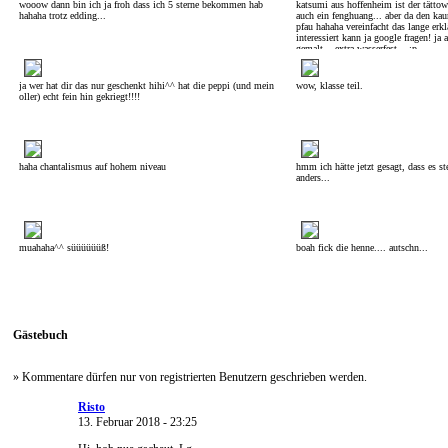
wooow dann bin ich ja froh dass ich 5 sterne bekommen hab
katsumi aus hoffenheim ist der tättowie
hahaha trotz edding...
auch ein fenghuang... aber da den kau
pfau hahaha vereinfacht das lange erkl
interessiert kann ja google fragen! ja
gemalt... extra wasserfest....:p
ja wer hat dir das nur geschenkt hihi^^ hat die peppi (und mein
wow, klasse teil.
oller) echt fein hin gekriegt!!!!
haha chantalismus auf hohem niveau
hmm ich hätte jetzt gesagt, dass es st
anders...
muahaha^^ süüüüüüß!
boah fick die henne.... autschn...
Gästebuch
» Kommentare dürfen nur von registrierten Benutzern geschrieben werden.
Risto
13. Februar 2018 - 23:25