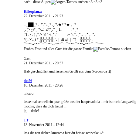
hach...diese Augen
<3 <3 <3
Killerplauze
22. Dezember 2011 - 21:23
..._██_*。*./ \ .˛* .˛.*.★* *★ 。*
˛. (´• ̮•)*˛°*/.♫.♫\*˛.* ˛_Π_____. * ˛*
.°( . • . ) ˛°./• '♫ ' •\.˛*./______/~＼*. ˛*.。˛* ˛. *。
*(...'•'.. ) *˛╬╬╬╬╬˛°.｜田田 ｜門｜╬╬╬╬ .
¯˜"*°••°*"˜¯`´¯˜"*°••°*"˜¯` ´¯˜"*°´¯˜"*°••°*"˜¯`´¯˜"*°
Frohes Fest und alles Gute für die ganze Familie
.
Gast
21. Dezember 2011 - 20:57
Hab geschnüffelt und lasse nen Grußi aus dem Norden da :))
det56
16. Dezember 2011 - 20:26
hi caro.
lasse mal schnell ein paar grüße aus der hauptstadt da ...mir ist nicht langweili
möchte, dass du dich freust ...
lg ... detlef
TT
13. November 2011 - 12:44
lass dir nen dicken knutscha hier du heisse schnecke :-*