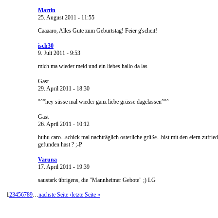
Martin
25. August 2011 - 11:55
Caaaaro, Alles Gute zum Geburtstag! Feier g'scheit!
isch30
9. Juli 2011 - 9:53
mich ma wieder meld und ein liebes hallo da las
Gast
29. April 2011 - 18:30
°°°hey süsse mal wieder ganz liebe grüsse dagelassen°°°
Gast
26. April 2011 - 10:12
huhu caro...schick mal nachträglich osterliche grüße...bist mit den eiern zufrie
gefunden hast ? ;-P
Varuna
17. April 2011 - 19:39
saustark übrigens, die "Mannheimer Gebote" ;) LG
1
2
3
4
5
6
7
8
9
…
nächste Seite ›
letzte Seite »