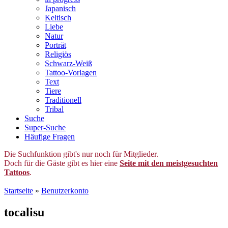
Japanisch
Keltisch
Liebe
Natur
Porträt
Religiös
Schwarz-Weiß
Tattoo-Vorlagen
Text
Tiere
Traditionell
Tribal
Suche
Super-Suche
Häufige Fragen
Die Suchfunktion gibt's nur noch für Mitglieder.
Doch für die Gäste gibt es hier eine
Seite mit den meistgesuchten
Tattoos
.
Startseite
»
Benutzerkonto
tocalisu