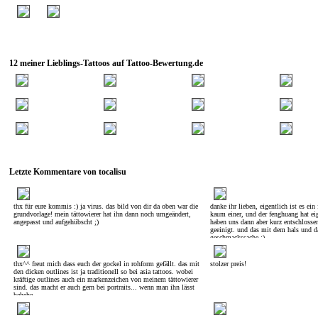
12 meiner Lieblings-Tattoos auf Tattoo-Bewertung.de
Letzte Kommentare von tocalisu
thx für eure kommis :) ja virus. das bild von dir da oben war die
danke ihr lieben, eigentlich ist es ei
grundvorlage! mein tättowierer hat ihn dann noch umgeändert,
kaum einer, und der fenghuang hat eig
angepasst und aufgehübscht ;)
haben uns dann aber kurz entschlosse
geeinigt. und das mit dem hals und da
geschmackssache ;)
thx^^ freut mich dass euch der gockel in rohform gefällt. das mit
stolzer preis!
den dicken outlines ist ja traditionell so bei asia tattoos. wobei
kräftige outlines auch ein markenzeichen von meinem tättowierer
sind. das macht er auch gern bei portraits... wenn man ihn lässt
hehehe