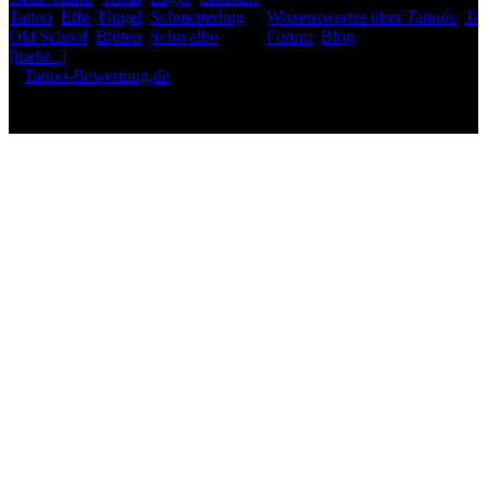
Tattoo
,
Elfe
,
Flügel
,
Schmetterling
,
Wissenswertes über Tattoos
,
Tat
Old School
,
Blüten
,
Schwalbe
,
Forum
,
Blog
[mehr...]
♥
Tattoo-Bewertung.de
liebt dich! Wirklich. ♥