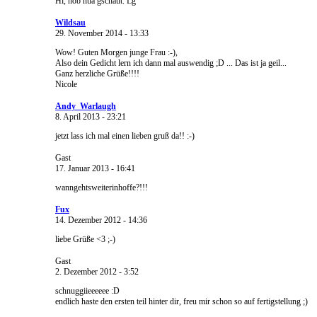
Hi, hob nua gschaut. Lg
Wildsau
29. November 2014 - 13:33
Wow! Guten Morgen junge Frau :-),
Also dein Gedicht lern ich dann mal auswendig ;D ... Das ist ja geil...
Ganz herzliche Grüße!!!!
Nicole
Andy_Warlaugh
8. April 2013 - 23:21
jetzt lass ich mal einen lieben gruß da!! :-)
Gast
17. Januar 2013 - 16:41
wanngehtsweiterinhoffe?!!!
Fux
14. Dezember 2012 - 14:36
liebe Grüße <3 ;-)
Gast
2. Dezember 2012 - 3:52
schnuggiieeeeee :D
endlich haste den ersten teil hinter dir, freu mir schon so auf fertigstellung ;)