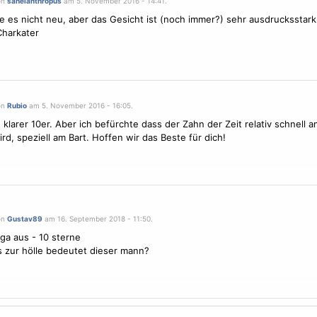
on
sahelanthropus
am 5. November 2016 - 14:41.
e es nicht neu, aber das Gesicht ist (noch immer?) sehr ausdrucksstar
Charkater
on
Rubio
am 5. November 2016 - 16:05.
n klarer 10er. Aber ich befürchte dass der Zahn der Zeit relativ schnell 
rd, speziell am Bart. Hoffen wir das Beste für dich!
on
Gustav89
am 16. September 2018 - 11:50.
ga aus - 10 sterne
 zur hölle bedeutet dieser mann?