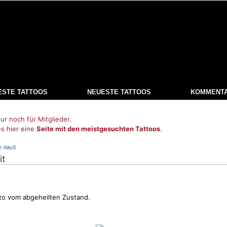
ESTE TATTOOS
NEUESTE TATTOOS
KOMMENT
ur noch für Mitglieder.
es hier eine
Seite mit den meistgesuchten Tattoos
.
z-Weiß
it
oto vom abgeheilten Zustand.