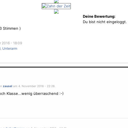
Deine Bewertung:
Du bist nicht eingeloggt.
3
Stimmen )
 2016 - 18:09
ß
,
Unterarm
on
zausel
am 4. November 2016 - 22:26.
ch Klasse...wenig überraschend :-)