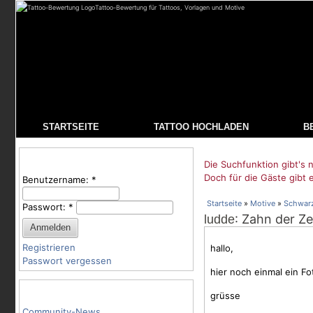
Tattoo-Bewertung für Tattoos, Vorlagen und Motive
STARTSEITE
TATTOO HOCHLADEN
B
Benutzeranmeldung
Die Suchfunktion gibt's n
Doch für die Gäste gibt 
Benutzername:
*
Startseite
»
Motive
»
Schwar
Passwort:
*
: Zahn der Ze
ludde
Registrieren
hallo,
Passwort vergessen
hier noch einmal ein F
Tattoo-Kategorien
grüsse
Community-News