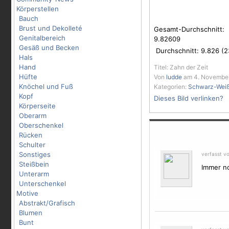
Körperstellen
Bauch
Brust und Dekolleté
Gesamt-Durchschnitt:
Genitalbereich
9.82609
Gesäß und Becken
Durchschnitt:
9.826
(
2
Hals
Hand
Titel: Zahn der Zeit
Hüfte
Von
ludde
am 4. November
Knöchel und Fuß
Kategorien:
Schwarz-Wei
Kopf
Dieses Bild verlinken?
Körperseite
Oberarm
Oberschenkel
Rücken
Schulter
Sonstiges
verfasst v
Steißbein
Immer no
Unterarm
Unterschenkel
Motive
Abstrakt/Grafisch
Blumen
Bunt