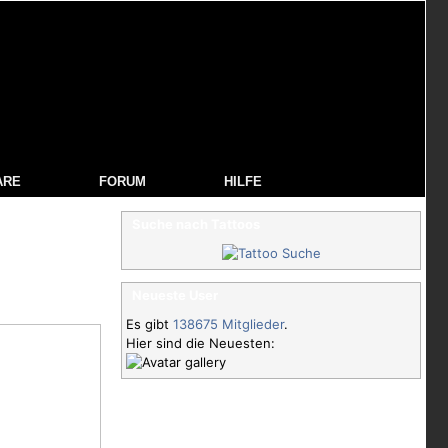
ARE
FORUM
HILFE
Suche nach Tattoos
Neueste User
Es gibt
138675 Mitglieder
.
Hier sind die Neuesten: