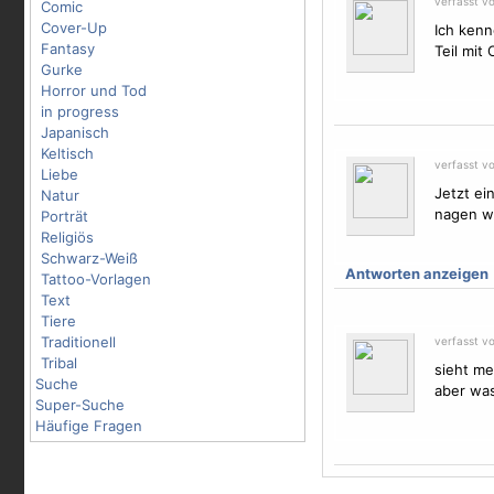
verfasst v
Comic
Cover-Up
Ich kenn
Fantasy
Teil mit 
Gurke
Horror und Tod
in progress
Japanisch
Keltisch
verfasst v
Liebe
Jetzt ei
Natur
nagen wi
Porträt
Religiös
Schwarz-Weiß
Antworten anzeigen
Tattoo-Vorlagen
Text
Tiere
Traditionell
verfasst v
Tribal
sieht me
Suche
aber was
Super-Suche
Häufige Fragen