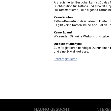
Als registrierter Besucher kannst Du das 
Suchfunktion für Tattoos und erhältst T
Du kommentieren, Dein eigenes Tattoo h
Keine Kosten!
Tattoo-Bewertung.de ist absolut kostenf
Es gibt keine Kosten, keine Abo-Fallen u
Keine Spam!
Wir senden Dir keine Werbung und geben D
Du bleibst anonym!
Zum Registrieren benötigst Du nur einen
und eine E-Mail-Adresse.
Jetzt registrieren
HÄUFIG GESUCHT
INTERE