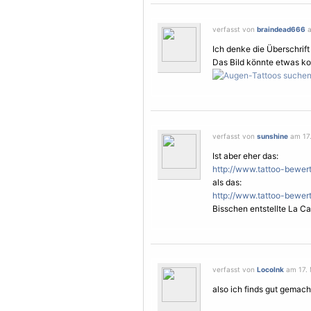
verfasst von
braindead666
a
Ich denke die Überschrift p
Das Bild könnte etwas kon
verfasst von
sunshine
am 17.
Ist aber eher das:
http://www.tattoo-bewert
als das:
http://www.tattoo-bewert
Bisschen entstellte La Ca
verfasst von
LocoInk
am 17. 
also ich finds gut gemacht