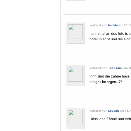
verfasst von
hackle
am 17. Ma
nehm mal an des foto is 
hofer in echt und die sin
verfasst von
Tat-Frank
am 18
ihhh,sind die zähne hässl
einiges im argen...7*
verfasst von
Levyah
am 18. M
Hässliche Zähne und ech