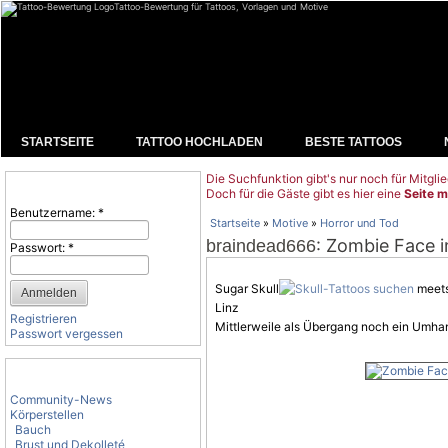
Tattoo-Bewertung für Tattoos, Vorlagen und Motive
STARTSEITE
TATTOO HOCHLADEN
BESTE TATTOOS
Die Suchfunktion gibt's nur noch für Mitglie
Benutzeranmeldung
Doch für die Gäste gibt es hier eine
Seite m
Benutzername:
*
Startseite
»
Motive
»
Horror und Tod
: Zombie Face i
braindead666
Passwort:
*
Sugar Skull
meets
Linz
Registrieren
Mittlerweile als Übergang noch ein Umh
Passwort vergessen
Tattoo-Kategorien
Community-News
Körperstellen
Bauch
Brust und Dekolleté