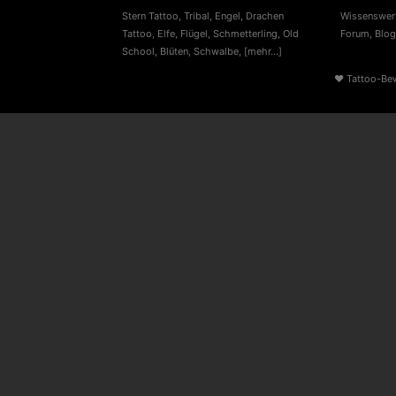
Stern Tattoo
,
Tribal
,
Engel
,
Drachen
Wissenswert
Tattoo
,
Elfe
,
Flügel
,
Schmetterling
,
Old
Forum
,
Blog
School
,
Blüten
,
Schwalbe
,
[mehr...]
♥
Tattoo-Be