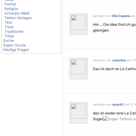
Porträt
Religiös
Schwarz-Weiß
verfasst von
Elle Capone
am 1
Tattoo-Vorlagen
Text
Hm ... Die Idee find ich g
Tiere
gelungen.
Traditionell
Tribal
Suche
Super-Suche
Häufige Fragen
verfasst von
sunshine
am 17.
Das ist doch ne La Catrin
verfasst von
mick43
am 17. M
das ist weder eine La Cat
Sugar