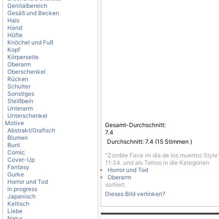
Genitalbereich
Gesäß und Becken
Hals
Hand
Hüfte
Knöchel und Fuß
Kopf
Körperseite
Oberarm
Oberschenkel
Rücken
Schulter
Sonstiges
Steißbein
Unterarm
Unterschenkel
Motive
Gesamt-Durchschnitt:
Abstrakt/Grafisch
7.4
Blumen
Durchschnitt:
7.4
(
15
Stimmen )
Bunt
Comic
"Zombie Face im dia de los muertos Style
Cover-Up
11:34. und als Tattoo in die Kategorien
Fantasy
Horror und Tod
Gurke
Oberarm
Horror und Tod
sortiert.
in progress
Dieses Bild verlinken?
Japanisch
Keltisch
Liebe
Natur