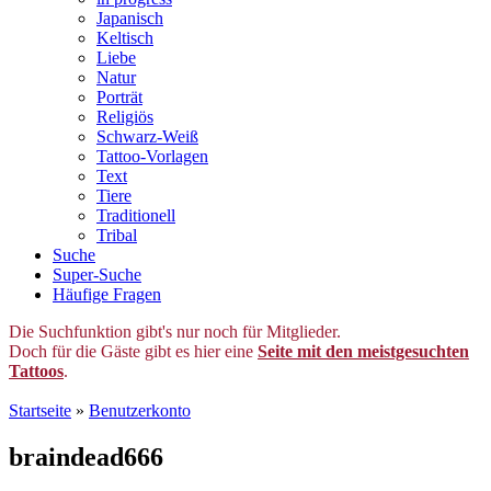
Japanisch
Keltisch
Liebe
Natur
Porträt
Religiös
Schwarz-Weiß
Tattoo-Vorlagen
Text
Tiere
Traditionell
Tribal
Suche
Super-Suche
Häufige Fragen
Die Suchfunktion gibt's nur noch für Mitglieder.
Doch für die Gäste gibt es hier eine
Seite mit den meistgesuchten
Tattoos
.
Startseite
»
Benutzerkonto
braindead666