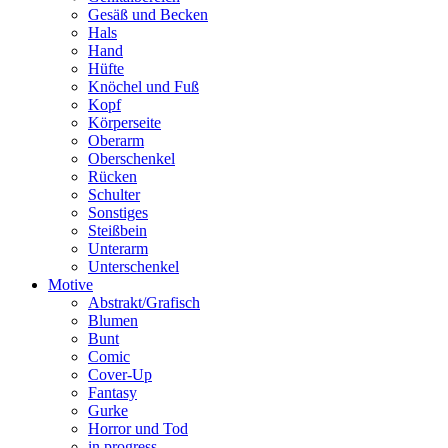
Gesäß und Becken
Hals
Hand
Hüfte
Knöchel und Fuß
Kopf
Körperseite
Oberarm
Oberschenkel
Rücken
Schulter
Sonstiges
Steißbein
Unterarm
Unterschenkel
Motive
Abstrakt/Grafisch
Blumen
Bunt
Comic
Cover-Up
Fantasy
Gurke
Horror und Tod
in progress