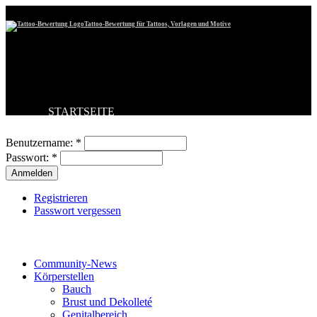
Tattoo-Bewertung für Tattoos, Vorlagen und Motive
STARTSEITE
Benutzeranmeldung
TATTOO HOCHLADEN
BESTE TATTOOS
Benutzername:
*
NEUESTE TATTOOS
Passwort:
*
KOMMENTARE
FORUM
HILFE
Registrieren
Passwort vergessen
Tattoo-Kategorien
Community-News
Körperstellen
Bauch
Brust und Dekolleté
Genitalbereich