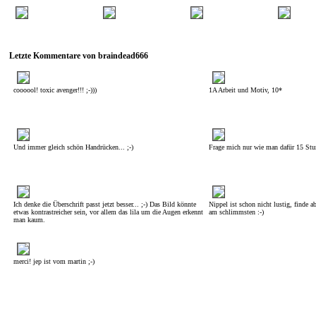
Letzte Kommentare von braindead666
coooool! toxic avenger!!! ;-)))
1A Arbeit und Motiv, 10*
Und immer gleich schön Handrücken... ;-)
Frage mich nur wie man dafür 15 Stu
Ich denke die Überschrift passt jetzt besser... ;-) Das Bild könnte
Nippel ist schon nicht lustig, finde a
etwas kontrastreicher sein, vor allem das lila um die Augen erkennt
am schlimmsten :-)
man kaum.
merci! jep ist vom martin ;-)