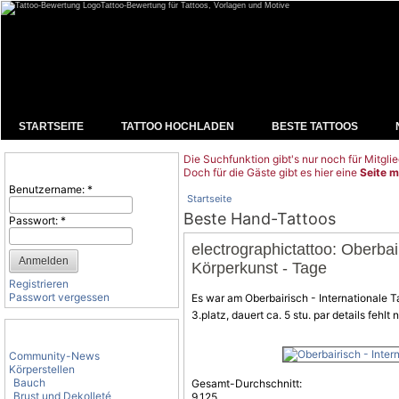
Tattoo-Bewertung für Tattoos, Vorlagen und Motive
STARTSEITE
TATTOO HOCHLADEN
BESTE TATTOOS
Die Suchfunktion gibt's nur noch für Mitglie
Benutzeranmeldung
Doch für die Gäste gibt es hier eine
Seite m
Benutzername:
*
Startseite
Beste Hand-Tattoos
Passwort:
*
electrographictattoo: Oberbair
Körperkunst - Tage
Registrieren
Passwort vergessen
Es war am Oberbairisch - Internationale T
3.platz, dauert ca. 5 stu. par details fehlt 
Tattoo-Kategorien
Community-News
Körperstellen
Bauch
Gesamt-Durchschnitt:
Brust und Dekolleté
9.125