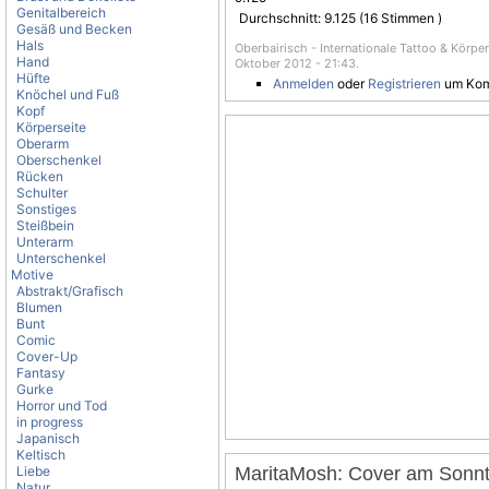
Genitalbereich
Durchschnitt:
9.125
(
16
Stimmen )
Gesäß und Becken
Hals
Oberbairisch - Internationale Tattoo & Körpe
Hand
Oktober 2012 - 21:43.
Hüfte
Anmelden
oder
Registrieren
um Kom
Knöchel und Fuß
Kopf
Körperseite
Oberarm
Oberschenkel
Rücken
Schulter
Sonstiges
Steißbein
Unterarm
Unterschenkel
Motive
Abstrakt/Grafisch
Blumen
Bunt
Comic
Cover-Up
Fantasy
Gurke
Horror und Tod
in progress
Japanisch
Keltisch
Liebe
MaritaMosh: Cover am Sonn
Natur