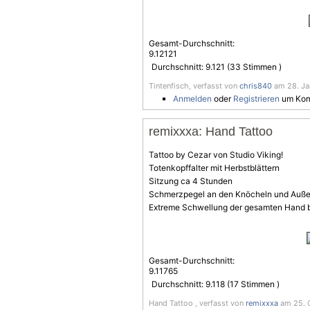
Gesamt-Durchschnitt:
9.12121
Durchschnitt:
9.121
(
33
Stimmen )
Tintenfisch, verfasst von
chris840
am 28. Jan
Anmelden
oder
Registrieren
um Kom
remixxxa: Hand Tattoo
Tattoo by Cezar von Studio Viking!
Totenkopffalter mit Herbstblättern
Sitzung ca 4 Stunden
Schmerzpegel an den Knöcheln und Außen
Extreme Schwellung der gesamten Hand bi
Gesamt-Durchschnitt:
9.11765
Durchschnitt:
9.118
(
17
Stimmen )
Hand Tattoo , verfasst von
remixxxa
am 25. O