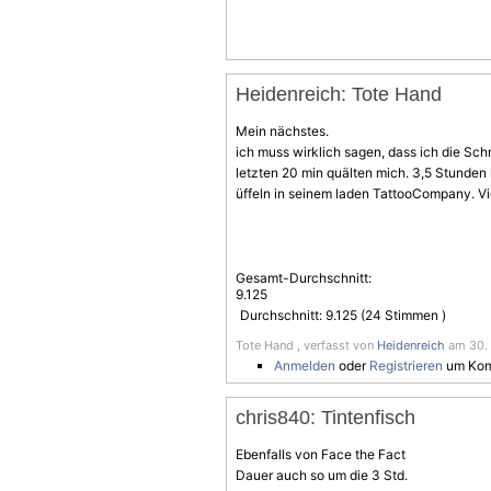
Heidenreich: Tote Hand
Mein nächstes.
ich muss wirklich sagen, dass ich die
Sch
letzten 20 min quälten mich. 3,5 Stunden
üffeln in seinem laden TattooCompany. V
Gesamt-Durchschnitt:
9.125
Durchschnitt:
9.125
(
24
Stimmen )
Tote Hand , verfasst von
Heidenreich
am 30. 
Anmelden
oder
Registrieren
um Kom
chris840: Tintenfisch
Ebenfalls von Face the Fact
Dauer auch so um die 3 Std.