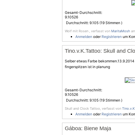
Gesamt-Durchschnitt:
9.10526
Durchschnitt:
9.105
(
19
Stimmen )
Wolf mit Rosen , verfasst von
MaritaMosh
am
Anmelden
oder
Registrieren
um Kom
Tino.v.K.Tattoo: Skull and Cl
Selber etwas Farbe bekommen.13.9.2014 S
fingerspitzen ist in planung
Gesamt-Durchschnitt:
9.10526
Durchschnitt:
9.105
(
19
Stimmen )
Skull and Clock Tattoo, verfasst von
Tino.v.K
Anmelden
oder
Registrieren
um Kom
Gáboa: Biene Maja