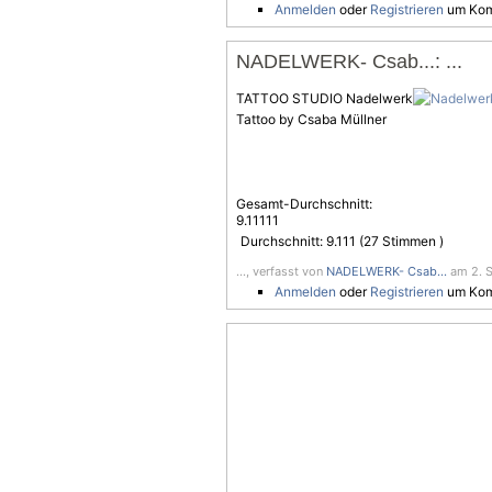
Anmelden
oder
Registrieren
um Kom
NADELWERK- Csab...: ...
TATTOO STUDIO Nadelwerk
Tattoo by Csaba Müllner
Gesamt-Durchschnitt:
9.11111
Durchschnitt:
9.111
(
27
Stimmen )
..., verfasst von
NADELWERK- Csab...
am 2. S
Anmelden
oder
Registrieren
um Kom