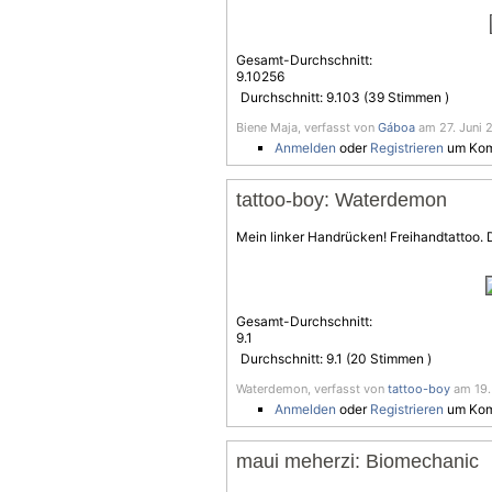
Gesamt-Durchschnitt:
9.10256
Durchschnitt:
9.103
(
39
Stimmen )
Biene Maja, verfasst von
Gáboa
am 27. Juni 2
Anmelden
oder
Registrieren
um Kom
tattoo-boy: Waterdemon
Mein linker Handrücken! Freihandtattoo.
Gesamt-Durchschnitt:
9.1
Durchschnitt:
9.1
(
20
Stimmen )
Waterdemon, verfasst von
tattoo-boy
am 19.
Anmelden
oder
Registrieren
um Kom
maui meherzi: Biomechanic