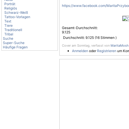
Porträt
https://www.facebook.com/MaritaPrzybo
Religiös
Schwarz-Weiß
Tattoo-Vorlagen
Text
Tiere
Gesamt-Durchschnitt:
Traditionell
9.125
Tribal
Durchschnitt:
9.125
(
16
Stimmen )
Suche
Super-Suche
Cover am Sonntag, verfasst von
MaritaMosh
Häufige Fragen
Anmelden
oder
Registrieren
um Kom