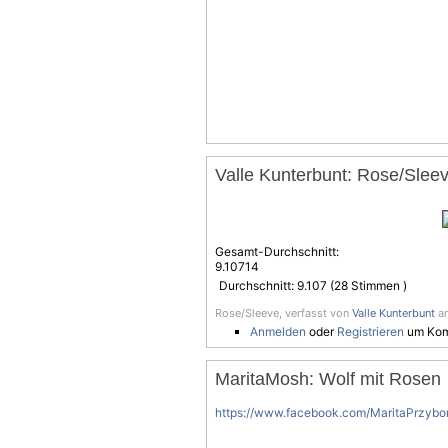
Valle Kunterbunt: Rose/Slee
Gesamt-Durchschnitt:
9.10714
Durchschnitt:
9.107
(
28
Stimmen )
Rose/Sleeve, verfasst von
Valle Kunterbunt
am
Anmelden
oder
Registrieren
um Kom
MaritaMosh: Wolf mit Rosen
https://www.facebook.com/MaritaPrzybo