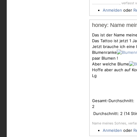
.............................., verfass
Anmelden
oder
R
honey: Name mei
Das ist der Name mein
Das Tattoo ist jetzt 1 J
Jetzt brauche ich eine 
Blumenranke
paar
Blumen
!
Aber welche Blume
Hoffe aber auch auf K
Lg
Gesamt-Durchschnitt:
2
Durchschnitt:
2
(
14
Sti
Name meines Sohnes, verfa
Anmelden
oder
R