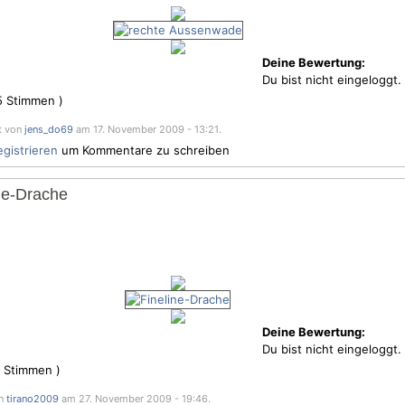
Deine Bewertung:
Du bist nicht eingeloggt.
5
Stimmen )
t von
jens_do69
am 17. November 2009 - 13:21.
egistrieren
um Kommentare zu schreiben
ine-Drache
Deine Bewertung:
Du bist nicht eingeloggt.
Stimmen )
on
tirano2009
am 27. November 2009 - 19:46.