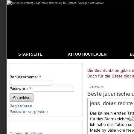
Tattoo-Bewertung für Tattoos, Vorlagen und Motive
STARTSEITE
TATTOO HOCHLADEN
B
Benutzeranmeldung
Die Suchfunktion gibt's n
Doch für die Gäste gibt 
Benutzername:
*
Startseite
Passwort:
*
Beste japanische 
jens_do69: recht
Registrieren
Passwort vergessen
Das ist mein erstes Tat
für das Sternzeichen
Tattoo-Kategorien
Ich habe das Tattoo se
Made by Salle vom New
Community-News