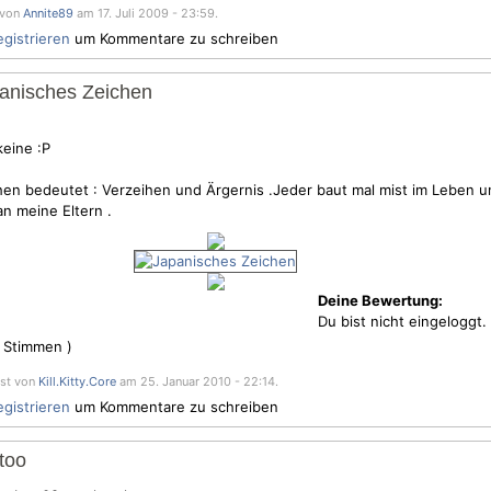
 von
Annite89
am 17. Juli 2009 - 23:59.
egistrieren
um Kommentare zu schreiben
apanisches Zeichen
keine :P
en bedeutet : Verzeihen und Ärgernis .Jeder baut mal mist im Leben u
n meine Eltern .
Deine Bewertung:
Du bist nicht eingeloggt.
Stimmen )
sst von
Kill.Kitty.Core
am 25. Januar 2010 - 22:14.
egistrieren
um Kommentare zu schreiben
too