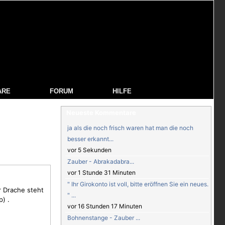
ARE
FORUM
HILFE
Neueste Kommentare
ja als die noch frisch waren hat man die noch
besser erkannt...
vor 5 Sekunden
Zauber - Abrakadabra...
vor 1 Stunde 31 Minuten
" Ihr Girokonto ist voll, bitte eröffnen Sie ein neues.
r
Drache
steht
" ...
) .
vor 16 Stunden 17 Minuten
Bohnenstange - Zauber ...