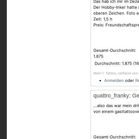
Das hab ich mir im Dez
Der Hobby-Inker hatte 
oberen Zeichen. Foto e
Zeit: 1,5 h
Preis: Freundschaftspr
Gesamt-Durchschnitt:
1.875
Durchschnitt:
1.875
(
16
Mein 1. Tattoo, verfasst von
Anmelden
oder
R
quattro_franky: G
...also das war mein d
von einem gasttattoovier
Gesamt-Durchschnitt: