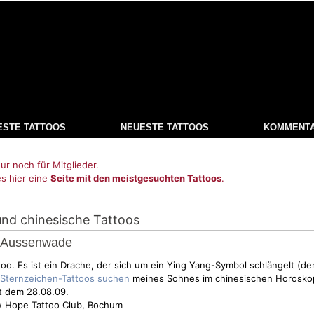
ESTE TATTOOS
NEUESTE TATTOOS
KOMMENT
ur noch für Mitglieder.
es hier eine
Seite mit den meistgesuchten Tattoos
.
und chinesische Tattoos
e Aussenwade
too. Es ist ein Drache, der sich um ein Ying Yang-Symbol schlängelt (de
meines Sohnes im chinesischen Horoskop
it dem 28.08.09.
 Hope Tattoo Club, Bochum