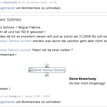
t von
MaximuSS
am 18. November 2009 - 12:56.
egistrieren
um Kommentare zu schreiben
nes Sohnes
es Sohnes = Miguel Fabrice
ahr alt und hat 150 € gekostet !
Idee da ich es erweitern lassen will und as schon am 7.1.2009 !Es soll wa
werden was durch die zeichen geht aber nicht du
?Kann mir da einer helfen ?
ommentare !
Deine Bewertung:
Du bist nicht eingeloggt.
mmen )
sst von
honey
am 1. Januar 2009 - 16:06.
egistrieren
um Kommentare zu schreiben