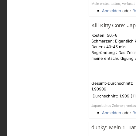
Mein erstes tattoo, verfasst
Anmelden
oder
R
Kill.Kitty.Core: J
Kosten: 50.-€
Schmerzen: Eigentlich 
Dauer : 40-45 min
Begründung : Das Zeich
meine entschuldigung a
Gesamt-Durchschnitt:
1.90909
Durchschnitt:
1.909
(
11
Japanisches Zeichen, verfa
Anmelden
oder
R
dunky: Mein 1. Tat