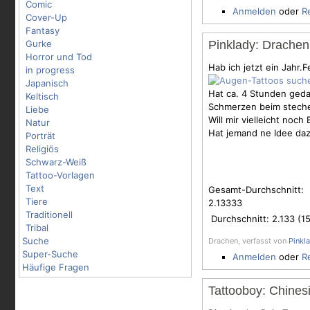
Comic
Anmelden
oder
R
Cover-Up
Fantasy
Gurke
Pinklady: Drachen
Horror und Tod
Hab ich jetzt ein Jahr.
in progress
Japanisch
Hat ca. 4 Stunden geda
Keltisch
Schmerzen beim stechen
Liebe
Will mir vielleicht noch
Natur
Hat jemand ne Idee da
Porträt
Religiös
Schwarz-Weiß
Tattoo-Vorlagen
Text
Gesamt-Durchschnitt:
Tiere
2.13333
Traditionell
Durchschnitt:
2.133
(
1
Tribal
Suche
Drachen, verfasst von
Pinkl
Super-Suche
Anmelden
oder
R
Häufige Fragen
Tattooboy: Chinesi