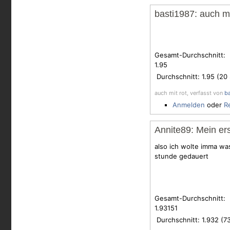
basti1987: auch mi
Gesamt-Durchschnitt:
1.95
Durchschnitt:
1.95
(
20
auch mit rot, verfasst von
b
Anmelden
oder
R
Annite89: Mein ers
also ich wolte imma was
stunde gedauert
Gesamt-Durchschnitt:
1.93151
Durchschnitt:
1.932
(
7