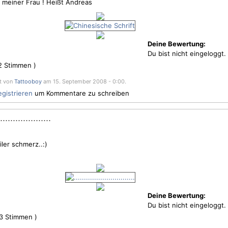
o meiner Frau ! Heißt Andreas
Deine Bewertung:
Du bist nicht eingeloggt.
2
Stimmen )
st von
Tattooboy
am 15. September 2008 - 0:00.
egistrieren
um Kommentare zu schreiben
.................
ler schmerz..:)
Deine Bewertung:
Du bist nicht eingeloggt.
3
Stimmen )