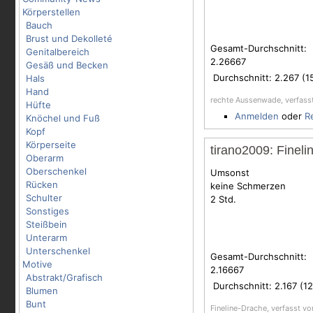
Körperstellen
Bauch
Brust und Dekolleté
Gesamt-Durchschnitt:
Genitalbereich
2.26667
Gesäß und Becken
Durchschnitt:
2.267
(
1
Hals
Hand
rechte Aussenwade, verfass
Hüfte
Anmelden
oder
R
Knöchel und Fuß
Kopf
Körperseite
tirano2009: Finel
Oberarm
Oberschenkel
Umsonst
Rücken
keine Schmerzen
Schulter
2 Std.
Sonstiges
Steißbein
Unterarm
Unterschenkel
Gesamt-Durchschnitt:
Motive
2.16667
Abstrakt/Grafisch
Durchschnitt:
2.167
(
12
Blumen
Bunt
Fineline-Drache, verfasst v