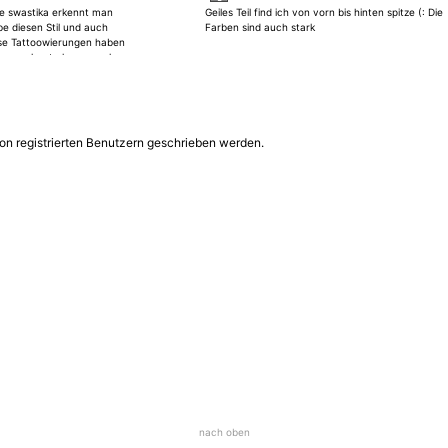
tle swastika erkennt man
Geiles Teil find ich von vorn bis hinten spitze (: Die
ebe diesen Stil und auch
Farben sind auch stark
ese Tattoowierungen haben
was man heute kaum noch
tung nur bis 10 geht :/
on registrierten Benutzern geschrieben werden.
nach oben