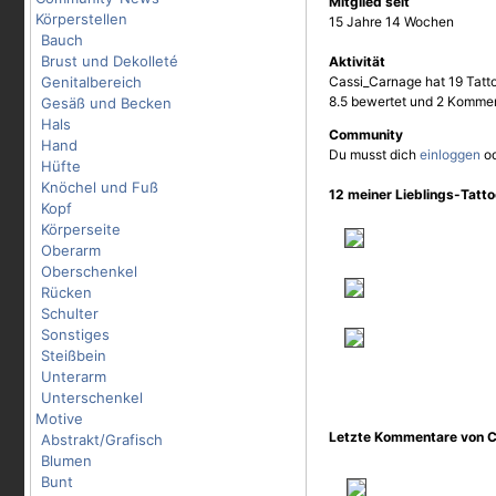
Mitglied seit
Körperstellen
15 Jahre 14 Wochen
Bauch
Brust und Dekolleté
Aktivität
Genitalbereich
Cassi_Carnage hat 19 Tatto
8.5 bewertet und 2 Kommen
Gesäß und Becken
Hals
Community
Hand
Du musst dich
einloggen
o
Hüfte
Knöchel und Fuß
12 meiner Lieblings-Tatt
Kopf
Körperseite
Oberarm
Oberschenkel
Rücken
Schulter
Sonstiges
Steißbein
Unterarm
Unterschenkel
Motive
Letzte Kommentare von 
Abstrakt/Grafisch
Blumen
Bunt