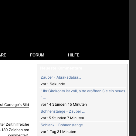
ARE
FORUM
HILFE
Neueste Kommentare
Zauber - Abrakadabra...
vor 1 Sekunde
" Ihr Girokonto ist voll, bitte eröffnen Sie ein neues.
" ...
vor 14 Stunden 45 Minuten
Bohnenstange - Zauber ...
vor 15 Stunden 7 Minuten
Schlank - Bohnenstange...
vor 1 Tag 31 Minuten