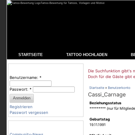
Tattoo-Bewertung für Tattoos, Vorlagen und Motive
STARTSEITE
TATTOO HOCHLADEN
B
Benutzeranmeldung
Die Suchfunktion gibt's n
Doch für die Gäste gibt 
Benutzername:
*
Startseite
»
Benutzerkonto
Passwort:
*
Cassi_Carnage
Beziehungsstatus
Registrieren
********* (nur für Mitgliede
Passwort vergessen
Geburtstag
Tattoo-Kategorien
19.11.1991
Community-News