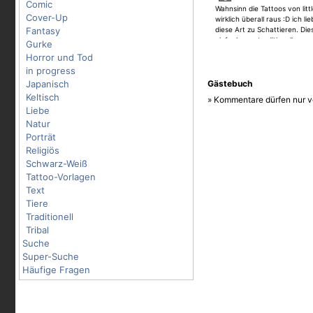
Comic
Wahnsinn die Tattoos von lit
Cover-Up
wirklich überall raus :D ich li
Fantasy
diese Art zu Schattieren. Di
einfach was traditionelles 
Gurke
sieht. Schade dass die Bewer
Horror und Tod
starkes Teil
in progress
Japanisch
Gästebuch
Keltisch
» Kommentare dürfen nur v
Liebe
Natur
Porträt
Religiös
Schwarz-Weiß
Tattoo-Vorlagen
Text
Tiere
Traditionell
Tribal
Suche
Super-Suche
Häufige Fragen