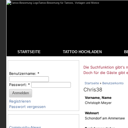
Tattoo-Bewertung für Tattoos, Vorlagen und Motive
STARTSEITE
TATTOO HOCHLADEN
B
Benutzeranmeldung
Die Suchfunktion gibt's n
Doch für die Gäste gibt 
Benutzername:
*
Startseite
»
Benutzerkonto
Passwort:
*
Chris38
Vorname, Name
Registrieren
Christoph Meyer
Passwort vergessen
Wohnort
Tattoo-Kategorien
Schondorf am Ammersee
Community-News