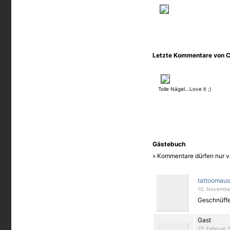
Letzte Kommentare von C
Tolle Nägel...Love it ;)
Gästebuch
» Kommentare dürfen nur v
tattoomau
10. November
Geschnüffe
Gast
27. Februar 2