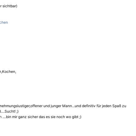
r sichtbar)
nchen
n,Kochen,
ernehmungslustiger,offener und junger Mann...und definitiv für jeden Spaß zu
....Sucht! ;)
....bin mir ganz sicher das es sie noch wo gibt ;)