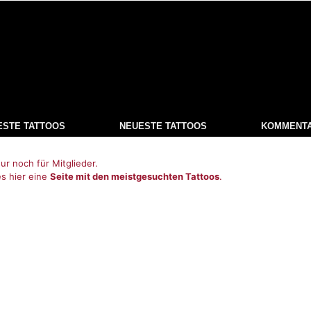
ESTE TATTOOS
NEUESTE TATTOOS
KOMMENT
ur noch für Mitglieder.
es hier eine
Seite mit den meistgesuchten Tattoos
.