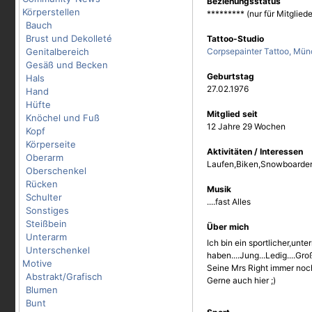
Beziehungsstatus
Körperstellen
********* (nur für Mitgliede
Bauch
Brust und Dekolleté
Tattoo-Studio
Genitalbereich
Corpsepainter Tattoo, Mü
Gesäß und Becken
Geburtstag
Hals
27.02.1976
Hand
Hüfte
Mitglied seit
Knöchel und Fuß
12 Jahre 29 Wochen
Kopf
Körperseite
Aktivitäten / Interessen
Oberarm
Laufen,Biken,Snowboarde
Oberschenkel
Rücken
Musik
Schulter
....fast Alles
Sonstiges
Steißbein
Über mich
Unterarm
Ich bin ein sportlicher,unt
Unterschenkel
haben....Jung...Ledig....Groß
Motive
Seine Mrs Right immer noch 
Abstrakt/Grafisch
Gerne auch hier ;)
Blumen
Bunt