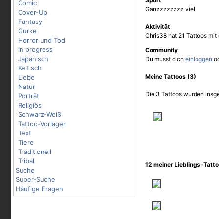
Sport
Comic
Ganzzzzzzzz viel
Cover-Up
Fantasy
Aktivität
Gurke
Chris38 hat 21 Tattoos mit
Horror und Tod
in progress
Community
Japanisch
Du musst dich
einloggen
o
Keltisch
Meine Tattoos (3)
Liebe
Natur
Die 3 Tattoos wurden insge
Porträt
Religiös
Schwarz-Weiß
Tattoo-Vorlagen
Text
Tiere
Traditionell
Tribal
12 meiner Lieblings-Tatt
Suche
Super-Suche
Häufige Fragen