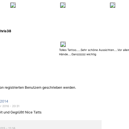
hris38
Tolles Tattoo.....Sehr schöne Aussichten....Vor allem
Hände....Ganzzzzzz wichtig
on registrierten Benutzern geschrieben werden.
s2014
 2016 - 20:31
lt und Gegrüßt! Nice Tatts
015 - 11:16