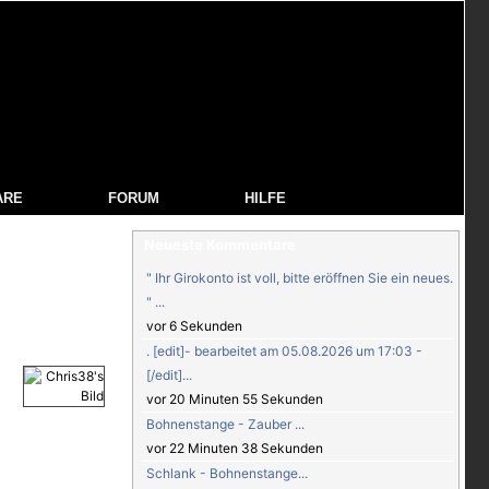
ARE
FORUM
HILFE
Neueste Kommentare
" Ihr Girokonto ist voll, bitte eröffnen Sie ein neues.
" ...
vor 6 Sekunden
. [edit]- bearbeitet am 05.08.2026 um 17:03 -
[/edit]...
vor 20 Minuten 55 Sekunden
Bohnenstange - Zauber ...
vor 22 Minuten 38 Sekunden
Schlank - Bohnenstange...