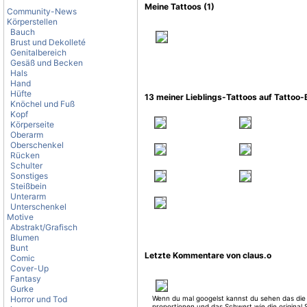
Meine Tattoos (1)
Community-News
Körperstellen
Bauch
Brust und Dekolleté
Genitalbereich
Gesäß und Becken
Hals
Hand
Hüfte
13 meiner Lieblings-Tattoos auf Tattoo
Knöchel und Fuß
Kopf
Körperseite
Oberarm
Oberschenkel
Rücken
Schulter
Sonstiges
Steißbein
Unterarm
Unterschenkel
Motive
Abstrakt/Grafisch
Blumen
Bunt
Letzte Kommentare von claus.o
Comic
Cover-Up
Fantasy
Gurke
Horror und Tod
Wenn du mal googelst kannst du sehen das die
proportionen und das Schwert wie die original 