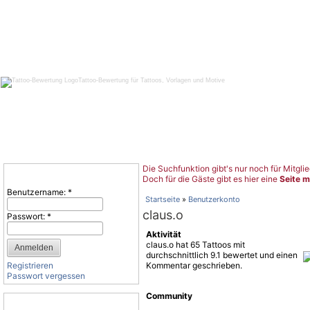
Tattoo-Bewertung für Tattoos, Vorlagen und Motive
Die Suchfunktion gibt's nur noch für Mitglie
Benutzeranmeldung
Doch für die Gäste gibt es hier eine
Seite m
Benutzername:
*
Startseite
»
Benutzerkonto
claus.o
Passwort:
*
Aktivität
claus.o hat 65 Tattoos mit
durchschnittlich 9.1 bewertet und einen
Registrieren
Kommentar geschrieben.
Passwort vergessen
Community
Tattoo-Kategorien