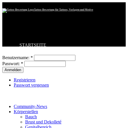
Tattoo-Bewertung für Tattoos, Vorlagen und Motive
STARTSEITE
Benutzeranmeldung
TATTOO HOCHLADEN
BESTE TATTOOS
Benutzername:
*
NEUESTE TATTOOS
Passwort:
*
KOMMENTARE
FORUM
HILFE
Registrieren
Passwort vergessen
Tattoo-Kategorien
Community-News
Körperstellen
Bauch
Brust und Dekolleté
Genitalbereich