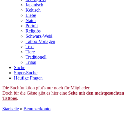
Japanisch
Keltisch
Liebe
Natur
Porträt
Religiös
Schwarz-Weiß
Tattoo-Vorlagen
Text
Tiere
Traditionell
Tribal
Suche
Super-Suche
Häufige Fragen
Die Suchfunktion gibt's nur noch für Mitglieder.
Doch für die Gäste gibt es hier eine
Seite mit den meistgesuchten
Tattoos
.
Startseite
»
Benutzerkonto