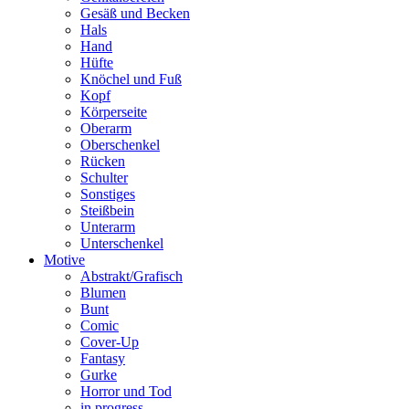
Gesäß und Becken
Hals
Hand
Hüfte
Knöchel und Fuß
Kopf
Körperseite
Oberarm
Oberschenkel
Rücken
Schulter
Sonstiges
Steißbein
Unterarm
Unterschenkel
Motive
Abstrakt/Grafisch
Blumen
Bunt
Comic
Cover-Up
Fantasy
Gurke
Horror und Tod
in progress