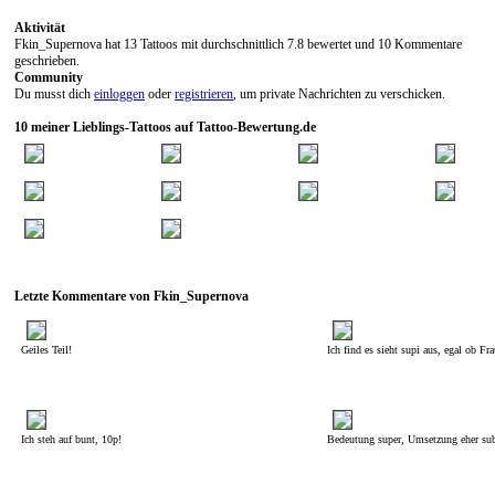
Aktivität
Fkin_Supernova hat 13 Tattoos mit durchschnittlich 7.8 bewertet und 10 Kommentare
geschrieben.
Community
Du musst dich
einloggen
oder
registrieren
, um private Nachrichten zu verschicken.
10 meiner Lieblings-Tattoos auf Tattoo-Bewertung.de
Letzte Kommentare von Fkin_Supernova
Geiles Teil!
Ich find es sieht supi aus, egal ob Fr
Ich steh auf bunt, 10p!
Bedeutung super, Umsetzung eher su