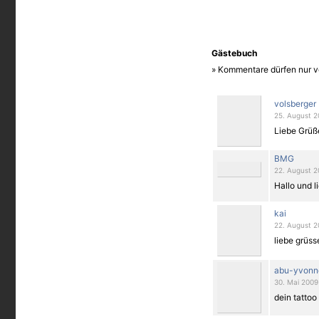
Gästebuch
» Kommentare dürfen nur v
volsberger
25. August 2
Liebe Grüß
BMG
22. August 2
Hallo und l
kai
22. August 2
liebe grüss
abu-yvonn
30. Mai 2009
dein tattoo i