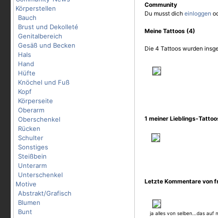
Community
Körperstellen
Du musst dich
einloggen
o
Bauch
Brust und Dekolleté
Meine Tattoos (4)
Genitalbereich
Gesäß und Becken
Die 4 Tattoos wurden insge
Hals
Hand
Hüfte
Knöchel und Fuß
Kopf
Körperseite
Oberarm
1 meiner Lieblings-Tatto
Oberschenkel
Rücken
Schulter
Sonstiges
Steißbein
Unterarm
Unterschenkel
Letzte Kommentare von f
Motive
Abstrakt/Grafisch
Blumen
Bunt
ja alles von selben...das auf 