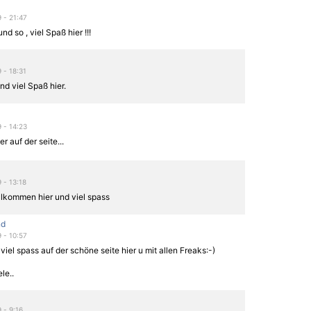
9 - 21:47
nd so , viel Spaß hier !!!
9 - 18:31
nd viel Spaß hier.
9 - 14:23
er auf der seite...
9 - 13:18
llkommen hier und viel spass
nd
9 - 10:57
viel spass auf der schöne seite hier u mit allen Freaks:-)
le..
9 - 9:16