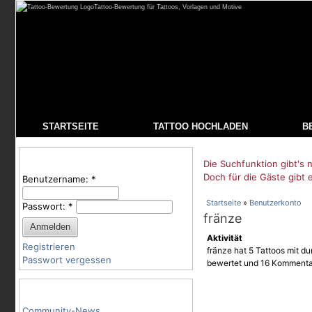
Tattoo-Bewertung für Tattoos, Vorlagen und Motive
STARTSEITE
TATTOO HOCHLADEN
B
Benutzeranmeldung
Die Suchfunktion gibt's n
Doch für die Gäste gibt 
Benutzername:
*
Startseite
»
Benutzerkonto
Passwort:
*
fränze
Aktivität
Registrieren
fränze hat 5 Tattoos mit du
Passwort vergessen
bewertet und 16 Kommenta
Tattoo-Kategorien
Community-News