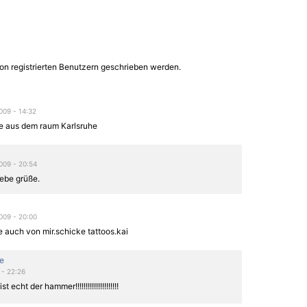
on registrierten Benutzern geschrieben werden.
009 - 14:32
e aus dem raum Karlsruhe
009 - 20:54
iebe grüße.
009 - 20:00
e auch von mir.schicke tattoos.kai
e
 - 22:26
st echt der hammer!!!!!!!!!!!!!!!!!!!!!