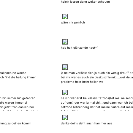
heieln lassen dann weiter schauen
wäre mir peinlich
hab halt glänzende haut^^
e mal noch ne woche
ja ne man verlässt sich ja auch ein wenig drauff a
. ich find die heilung immer
bei mir war es auch ein bissig schleimig ...weil de ja
probleme hast beim heilen wa
en bin immer hin gefahren
na ich war erst bei classic tattoos(lief mal ne sen
die waren immer si
auf dmx) der war ja mal shit...und dann war ich bei
in jetzt froh das ich bei
ostzone lichtenberg der hat meine blühte auf mein
nd mit termin der flexiebel
fußoberfläche verbesseren müssen....und hat dan
obere blühte dazu gezeichnet ...bin sehr zufrieden
morgen hab ich einen neuen termin und dann ko
inung zu deinen kommi
danke deins sieht auch hammer aus
meine teilie drann^^