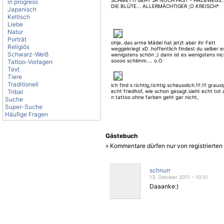
SCHMETTI GEHT JA NOCH FAST - HALBWEGS.
in progress
DIE BLÜTE... ALLERMÄCHTIGER ;O KREISCH*
Japanisch
Keltisch
Liebe
Natur
Porträt
ohje..das arme Mädel hat jetzt aber ihr Fett
Religiös
weggekriegt xD .hoffentlich findest du selber e
Schwarz-Weiß
wenigstens schön ;) dann ist es wenigstens ni
soooo schlimm.... o.O
Tattoo-Vorlagen
Text
Tiere
Traditionell
ich find s richtig,richtig scheusslich.!!!.!!! grausi
Tribal
echt friedhof, wie schon gesagt.sieht echt tot a
n tattoo ohne farben geht gar nicht,
Suche
Super-Suche
Häufige Fragen
Gästebuch
» Kommentare dürfen nur von registrierte
schnurr
13. Oktober 2011 - 10:51
Daaanke:)