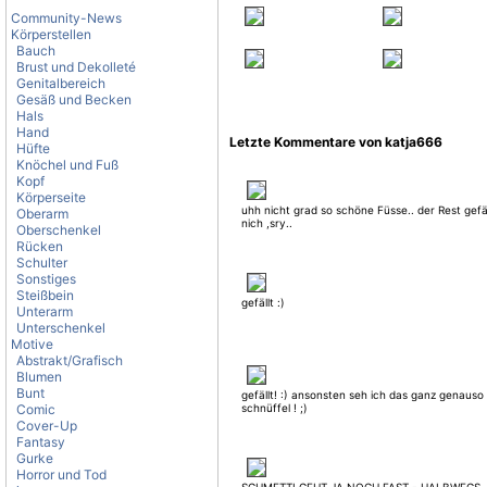
Community-News
Körperstellen
Bauch
Brust und Dekolleté
Genitalbereich
Gesäß und Becken
Hals
Hand
Letzte Kommentare von katja666
Hüfte
Knöchel und Fuß
Kopf
Körperseite
uhh nicht grad so schöne Füsse.. der Rest gefä
Oberarm
nich ,sry..
Oberschenkel
Rücken
Schulter
Sonstiges
Steißbein
gefällt :)
Unterarm
Unterschenkel
Motive
Abstrakt/Grafisch
Blumen
Bunt
gefällt! :) ansonsten seh ich das ganz genauso
Comic
schnüffel ! ;)
Cover-Up
Fantasy
Gurke
Horror und Tod