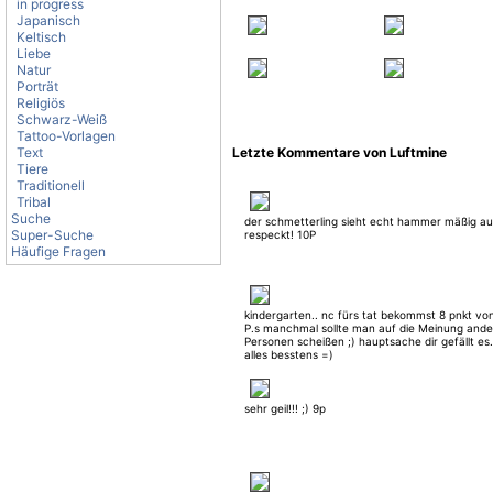
in progress
Japanisch
Keltisch
Liebe
Natur
Porträt
Religiös
Schwarz-Weiß
Tattoo-Vorlagen
Text
Letzte Kommentare von Luftmine
Tiere
Traditionell
Tribal
Suche
der schmetterling sieht echt hammer mäßig au
Super-Suche
respeckt! 10P
Häufige Fragen
kindergarten.. nc fürs tat bekommst 8 pnkt von
P.s manchmal sollte man auf die Meinung ande
Personen scheißen ;) hauptsache dir gefällt es.
alles besstens =)
sehr geil!!! ;) 9p