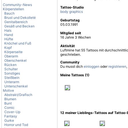
Community-News
Tattoo-Studio
Körperstellen
body graphics
Bauch
Brust und Dekolleté
Geburtstag
Genitalbereich
05.03.1991
Gesäß und Becken
Hals
Mitglied seit
Hand
16 Jahre 3 Wochen
Hüfte
Knöchel und Fuß
Aktivität
Kopf
Luftmine hat 55 Tattoos mit durchschnittl
Körperseite
geschrieben.
Oberarm
Oberschenkel
Community
Rücken
Du musst dich
einloggen
oder
registrieren
,
Schulter
Sonstiges
Meine Tattoos (1)
Steißbein
Unterarm
Unterschenkel
Motive
Abstrakt/Grafisch
Blumen
Bunt
Comic
Cover-Up
12 meiner Lieblings-Tattoos auf Tattoo
Fantasy
Gurke
Horror und Tod