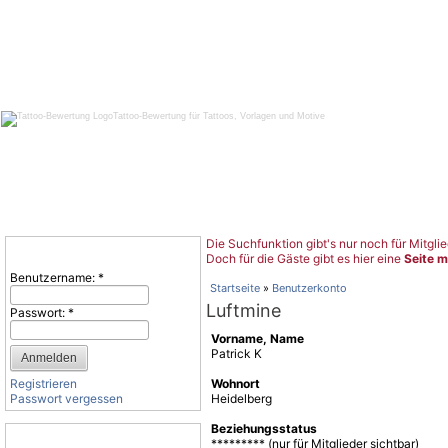
Tattoo-Bewertung für Tattoos, Vorlagen und Motive
Die Suchfunktion gibt's nur noch für Mitglie
Benutzeranmeldung
Doch für die Gäste gibt es hier eine
Seite m
Benutzername:
*
Startseite
»
Benutzerkonto
Luftmine
Passwort:
*
Vorname, Name
Patrick K
Registrieren
Wohnort
Passwort vergessen
Heidelberg
Beziehungsstatus
Tattoo-Kategorien
********* (nur für Mitglieder sichtbar)