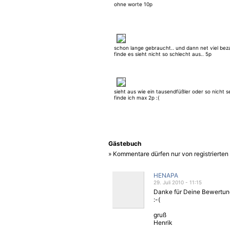
ohne worte 10p
schon lange gebraucht.. und dann net viel be
finde es sieht nicht so schlecht aus.. 5p
sieht aus wie ein tausendfüßler oder so nicht s
finde ich max 2p :(
Gästebuch
» Kommentare dürfen nur von registrierte
HENAPA
29. Juli 2010 - 11:15
Danke für Deine Bewertung
:-(
gruß
Henrik